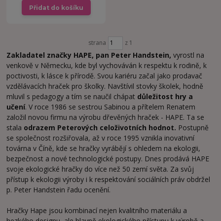
Přidat do košíku
strana
z 1
Zakladatel značky HAPE, pan Peter Handstein,
vyrostl na
venkově v Německu, kde byl vychováván k respektu k rodině, k
poctivosti, k lásce k přírodě. Svou kariéru začal jako prodavač
vzdělávacích hraček pro školky. Navštívil stovky školek, hodně
mluvil s pedagogy a tím se naučil chápat
důležitost hry a
učení
. V roce 1986 se sestrou Sabinou a přítelem Renatem
založil novou firmu na výrobu dřevěných hraček - HAPE. Ta se
stala
odrazem Peterových celoživotních hodnot.
Postupně
se společnost rozšiřovala, až v roce 1995 vznikla inovativní
továrna v Číně, kde se hračky vyrábějí s ohledem na ekologii,
bezpečnost a nové technologické postupy. Dnes prodává HAPE
svoje ekologické hračky do více než 50 zemí světa. Za svůj
přístup k ekologii výroby i k respektování sociálních práv obdržel
p. Peter Handstein řadu ocenění.
Hračky Hape jsou kombinací nejen kvalitního materiálu a
hezkého designu, ale hlavně ekologického přístupu k výrobě a