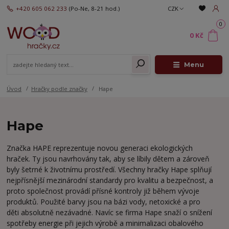
+420 605 062 233
(Po-Ne, 8-21 hod.)
CZK
0
0 Kč
Menu
Úvod
Hračky podle značky
Hape
Hape
Značka HAPE reprezentuje novou generaci ekologických
hraček. Ty jsou navrhovány tak, aby se líbily dětem a zároveň
byly šetrné k životnímu prostředí. Všechny hračky Hape splňují
nejpřísnější mezinárodní standardy pro kvalitu a bezpečnost, a
proto společnost provádí přísné kontroly již během vývoje
produktů. Použité barvy jsou na bázi vody, netoxické a pro
děti absolutně nezávadné. Navíc se firma Hape snaží o snížení
spotřeby energie při jejich výrobě a minimalizaci obalového