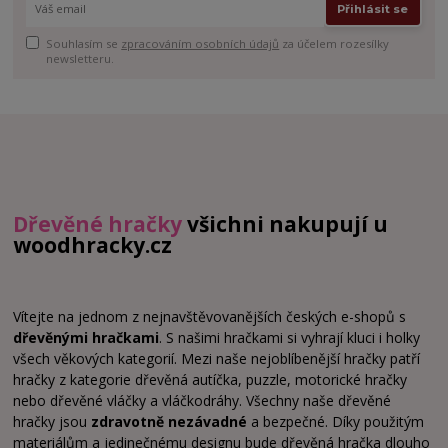
Přihlásit se
Souhlasím se
zpracováním osobních údajů
za účelem rozesílky
newsletteru.
Dřevěné hračky
všichni nakupují u
woodhracky.cz
Vítejte na jednom z nejnavštěvovanějších českých e-shopů s
dřevěnými hračkami
. S našimi hračkami si vyhrají kluci i holky
všech věkových kategorií. Mezi naše nejoblíbenější hračky patří
hračky z kategorie dřevěná autíčka, puzzle, motorické hračky
nebo dřevěné vláčky a vláčkodráhy. Všechny naše dřevěné
hračky jsou
zdravotně nezávadné
a bezpečné. Díky použitým
materiálům a jedinečnému designu bude dřevěná hračka dlouho