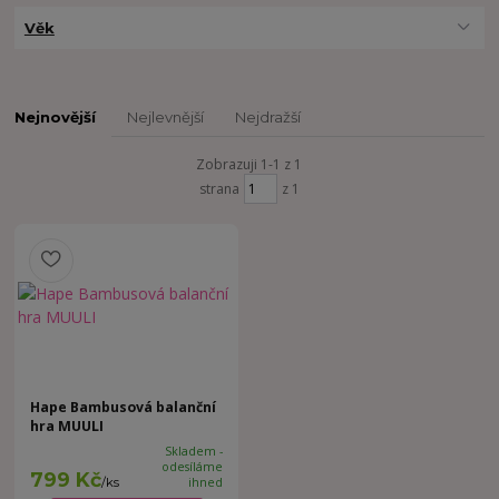
Věk
Nejnovější
Nejlevnější
Nejdražší
Zobrazuji 1-1 z 1
strana
z 1
Hape Bambusová balanční
hra MUULI
Skladem -
odesíláme
799 Kč
/
ks
ihned