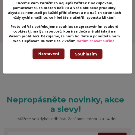
Chceme Vám zaručit co nejlepší zážitek z nakupování,
Odpovíme do 30 minut!
pamatovat si, co máte v košíku a Vaše oblíbené produkty,
Zavolejte nám nebo napište, rádi Vám se vším poradíme.
abyste se nemuseli pokaždé přihlašovat a na našich stránkách
vždy rychle našli to, co hledáte a ušetřili spoustu klikání.
Zboží kontrolujeme!
Proto od Vás potřebujeme souhlas se zpracováním souborů
Všechny hračky kontrolujeme, abychom měli jistotu, že k
cookies tj. malých souborů, které se dočasně ukládají na
Vám dorazí v pořádku.
Vašem prohlížeči. Děkujeme, že nám ho dáte a pomůžete nám
web zlepšovat. Budeme se k Vašim
datům chovat slušně
.
Nastavení
Souhlasím
Nepropásněte novinky, akce
a slevy!
Můžete se kdykoli odhlásit. Zasíláme jednou za 14 dní.