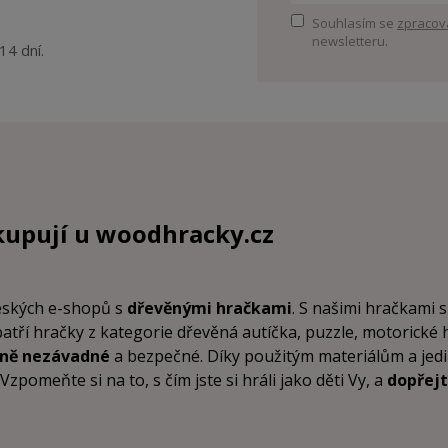
Souhlasím se
zpracov
newsletteru.
14 dní.
kupují u
woodhracky.cz
českých e-shopů s
dřevěnými hračkami
. S našimi hračkami s
patří hračky z kategorie dřevěná autíčka, puzzle, motorické
tně nezávadné
a bezpečné. Díky použitým materiálům a je
pomeňte si na to, s čím jste si hráli jako děti Vy, a
dopřejt