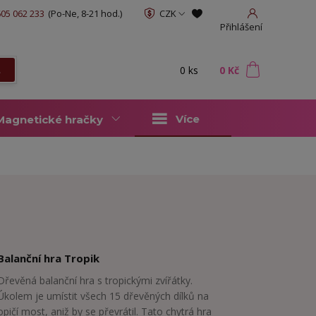
05 062 233
(Po-Ne, 8-21 hod.)
CZK
Přihlášení
0
ks
za
0 Kč
t
Více
Magnetické hračky
Balanční hra Tropik
Dřevěná balanční hra s tropickými zvířátky.
Úkolem je umístit všech 15 dřevěných dílků na
opičí most, aniž by se převrátil. Tato chytrá hra