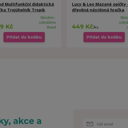
od Multifunkční didaktická
Lucy & Leo Mazané opičky 
čka Trojúhelník Tropik
dřevěná nástěnná hračka
Skladem -
Skla
odesíláme
odes
9 Kč
449 Kč
ihned
/
ks
Přidat do košíku
Přidat do košíku
y, akce a