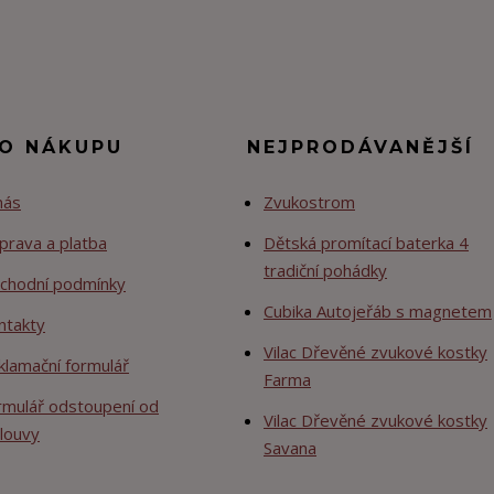
 O NÁKUPU
NEJPRODÁVANĚJŠÍ
nás
Zvukostrom
prava a platba
Dětská promítací baterka 4
tradiční pohádky
chodní podmínky
Cubika Autojeřáb s magnetem
ntakty
Vilac Dřevěné zvukové kostky
klamační formulář
Farma
rmulář odstoupení od
Vilac Dřevěné zvukové kostky
louvy
Savana