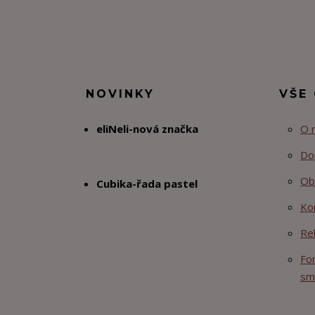
NOVINKY
VŠE
eliNeli-nová značka
O 
Do
Ob
Cubika-řada pastel
Ko
Re
Fo
sm