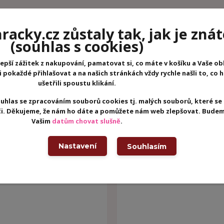
acky.cz zůstaly tak, jak je znát
(souhlas s cookies)
epší zážitek z nakupování, pamatovat si, co máte v košíku a Vaše ob
pokaždé přihlašovat a na našich stránkách vždy rychle našli to, co 
ušetřili spoustu klikání.
uhlas se zpracováním souborů cookies tj. malých souborů, které se
eči. Děkujeme, že nám ho dáte a pomůžete nám web zlepšovat. Budem
Vašim
datům chovat slušně
.
Nastavení
Souhlasím