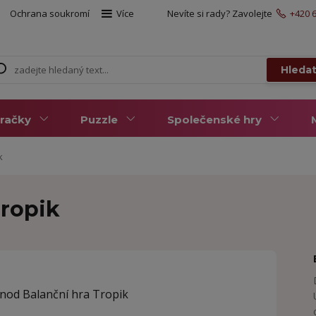
Ochrana soukromí
Více
Nevíte si rady? Zavolejte
+420 6
Hleda
račky
Puzzle
Společenské hry
k
Tropik