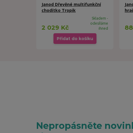
Janod Dřevěné multifunkční
Jan
chodítko Tropik
hra
Skladem -
odesíláme
2 029 Kč
88
ihned
Přidat do košíku
Nepropásněte novink