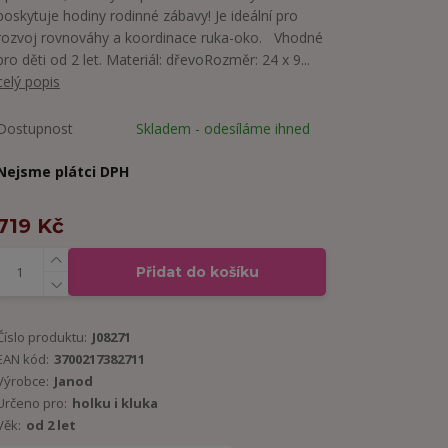
poskytuje hodiny rodinné zábavy! Je ideální pro
rozvoj rovnováhy a koordinace ruka-oko. Vhodné
pro děti od 2 let. Materiál: dřevoRozměr: 24 x 9...
celý popis
Dostupnost
Skladem - odesíláme ihned
Nejsme plátci DPH
719 Kč
Přidat do košíku
Číslo produktu:
J08271
EAN kód:
3700217382711
Výrobce:
Janod
Určeno pro:
holku i kluka
Věk:
od 2 let