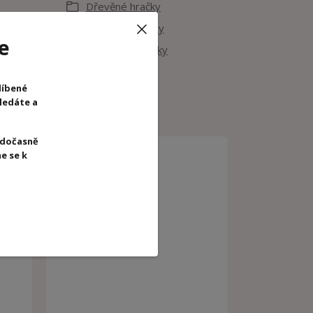
Dřevěné hračky
Společenské hry
e
Motorické hračky
Janod
líbené
hledáte a
 dočasně
e se k