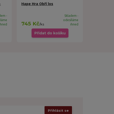
-
Hape Hra Obří los
dem -
Skladem -
íláme
odesíláme
745 Kč
ihned
/
ks
ihned
Přidat do košíku
Přihlásit se