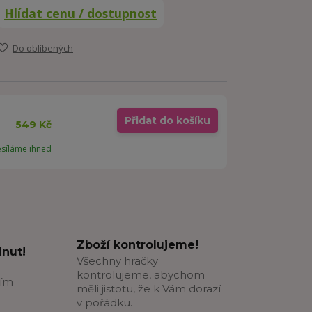
Hlídat cenu / dostupnost
Do oblíbených
Přidat do košíku
549 Kč
esíláme ihned
Zboží kontrolujeme!
nut!
Všechny hračky
kontrolujeme, abychom
ším
měli jistotu, že k Vám dorazí
v pořádku.