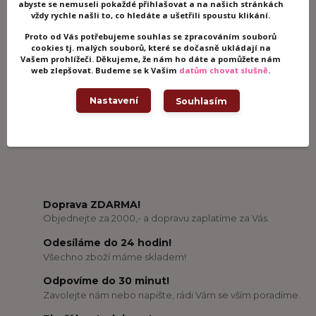
abyste se nemuseli pokaždé přihlašovat a na našich stránkách
vždy rychle našli to, co hledáte a ušetřili spoustu klikání.
Proto od Vás potřebujeme souhlas se zpracováním souborů
cookies tj. malých souborů, které se dočasně ukládají na
Potřebujete poradit?
Vašem prohlížeči. Děkujeme, že nám ho dáte a pomůžete nám
web zlepšovat. Budeme se k Vašim
datům chovat slušně
.
+420 605 062 233
(Po-Ne, 8-21 hod.)
Nastavení
Souhlasím
info@woodhracky.cz
Doprava ZDARMA!
Objednejte za 2000,- a dopravu zaplatíme za Vás.
Odesíláme do 24 hodin!
Všechno zboží máme skladem!
Odpovíme do 30 minut!
Zavolejte nám nebo napište, rádi Vám se vším poradíme.