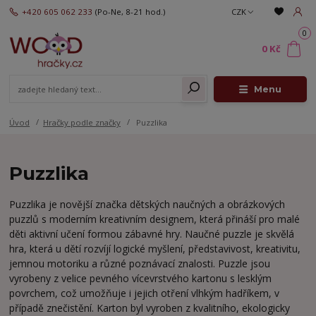
+420 605 062 233
(Po-Ne, 8-21 hod.)
CZK
0
0 Kč
Menu
Úvod
Hračky podle značky
Puzzlika
Puzzlika
Puzzlika je novější značka dětských naučných a obrázkových
puzzlů s moderním kreativním designem, která přináší pro malé
děti aktivní učení formou zábavné hry. Naučné puzzle je skvělá
hra, která u dětí rozvíjí logické myšlení, představivost, kreativitu,
jemnou motoriku a různé poznávací znalosti. Puzzle jsou
vyrobeny z velice pevného vícevrstvého kartonu s lesklým
povrchem, což umožňuje i jejich otření vlhkým hadříkem, v
případě znečistění. Karton byl vyroben z kvalitního, ekologicky