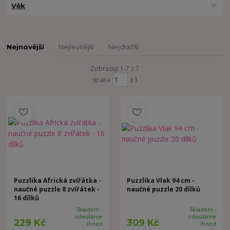
Věk
Nejnovější
Nejlevnější
Nejdražší
Zobrazuji 1-7 z 7
strana
z 1
Puzzlika Africká zvířátka -
Puzzlika Vlak 94 cm -
naučné puzzle 8 zvířátek -
naučné puzzle 20 dílků
16 dílků
Skladem -
Skladem -
odesíláme
odesíláme
229 Kč
309 Kč
ihned
ihned