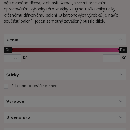
pěstovaného dřeva, z oblasti Karpat, s velmi precizním
opracováním. Výrobky této značky zaujmou zákazníky i díky
krásnému dárkovému balení. U kartonových výrobků je navíc
součástí balení i jeden samotný zavěšený puzzle dílek.
Cena:
Od
Do
Kč
Kč
Štítky
Skladem - odesíláme ihned
Výrobce
Určeno pro