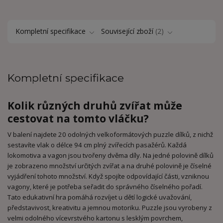
Kompletní specifikace
Související zboží
2
Kompletní specifikace
Kolik různých druhů zvířat může
cestovat na tomto vláčku?
V balení najdete 20 odolných velkoformátových puzzle dílků, z nichž
sestavíte vlak o délce 94 cm plný zvířecích pasažérů. Každá
lokomotiva a vagon jsou tvořeny dvěma díly. Na jedné polovině dílků
je zobrazeno množství určitých zvířat a na druhé polovině je číselné
vyjádření tohoto množství. Když spojíte odpovídající části, vzniknou
vagony, které je potřeba seřadit do správného číselného pořadí.
Tato edukativní hra pomáhá rozvíjet u dětí logické uvažování,
představivost, kreativitu a jemnou motoriku. Puzzle jsou vyrobeny z
velmi odolného vícevrstvého kartonu s lesklým povrchem,