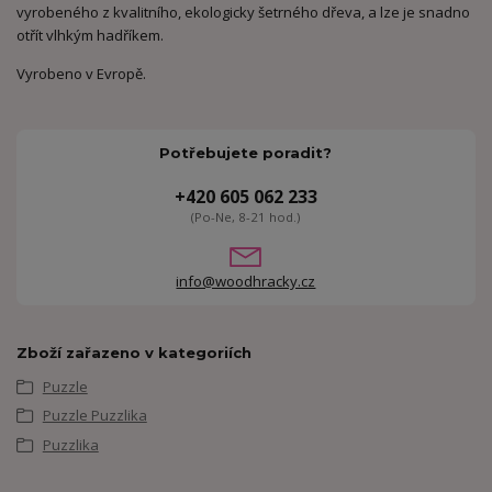
vyrobeného z kvalitního, ekologicky šetrného dřeva, a lze je snadno
otřít vlhkým hadříkem.
Vyrobeno v Evropě.
Potřebujete poradit?
+420 605 062 233
(Po-Ne, 8-21 hod.)
info@woodhracky.cz
Zboží zařazeno v kategoriích
Puzzle
Puzzle Puzzlika
Puzzlika