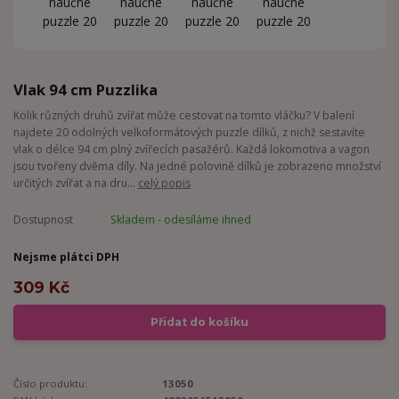
Vlak 94 cm Puzzlika
Kolik různých druhů zvířat může cestovat na tomto vláčku? V balení
najdete 20 odolných velkoformátových puzzle dílků, z nichž sestavíte
vlak o délce 94 cm plný zvířecích pasažérů. Každá lokomotiva a vagon
jsou tvořeny dvěma díly. Na jedné polovině dílků je zobrazeno množství
určitých zvířat a na dru...
celý popis
Dostupnost
Skladem - odesíláme ihned
Nejsme plátci DPH
309 Kč
Přidat do košíku
Číslo produktu:
13050