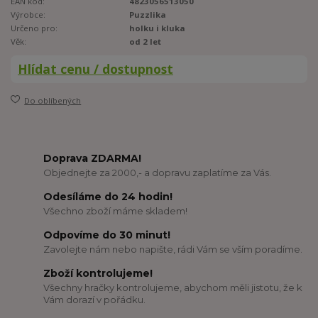
EAN kód:
4823056513050
Výrobce:
Puzzlika
Určeno pro:
holku i kluka
Věk:
od 2 let
Hlídat cenu / dostupnost
Do oblíbených
Doprava ZDARMA!
Objednejte za 2000,- a dopravu zaplatíme za Vás.
Odesíláme do 24 hodin!
Všechno zboží máme skladem!
Odpovíme do 30 minut!
Zavolejte nám nebo napište, rádi Vám se vším poradíme.
Zboží kontrolujeme!
Všechny hračky kontrolujeme, abychom měli jistotu, že k
Vám dorazí v pořádku.