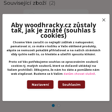
Související zboží
2
Aby woodhracky.cz zůstaly
tak, jak je znáte
(souhlas s
cookies)
Chceme Vám zaručit co nejlepší zážitek z nakupování,
pamatovat si, co máte v košíku a Vaše oblíbené produkty,
abyste se nemuseli pokaždé přihlašovat a na našich stránkách
vždy rychle našli to, co hledáte a ušetřili spoustu klikání.
Proto od Vás potřebujeme souhlas se zpracováním souborů
cookies tj. malých souborů, které se dočasně ukládají na
Vašem prohlížeči. Děkujeme, že nám ho dáte a pomůžete nám
Puzzlika Profese 2 - naučné puzzle
Puzzlika Přá
web zlepšovat. Budeme se k Vašim
datům chovat slušně
.
21 dílků
dílků
Skladem -
339 Kč
249 Kč
odesíláme ihned
Nastavení
Souhlasím
Přidat do košíku
Př