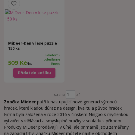
MiDeer-Den v lese puzzle
150 ks
Skladem -
odesíláme
509 Kč
/
ks
ihned
Přidat do košíku
strana
z 1
Značka Mideer
patří k nastupující nové generaci výrobců
hraček, které kladou důraz na design, kvalitu a původ hraček.
Firma byla založena v roce 2016 v čínském Ningbo s myšlenkou
vytvářet vzdělávací a smysluplné hračky v souladu s přírodou.
Produkty MiDeer prodávají i v Číně, ale primárně jsou zaměřeny
na západní trhy. Značku Mideer můžete najít v obchodech