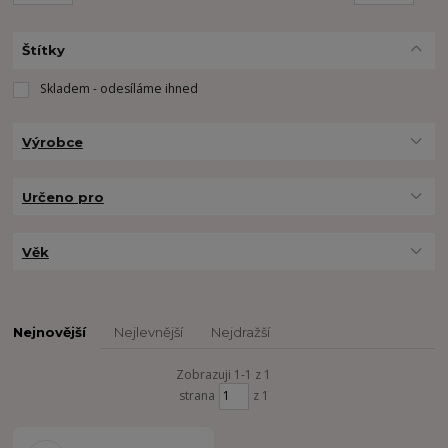
Štítky
Skladem - odesíláme ihned
Výrobce
Určeno pro
Věk
Nejnovější
Nejlevnější
Nejdražší
Zobrazuji 1-1 z 1
strana
z 1