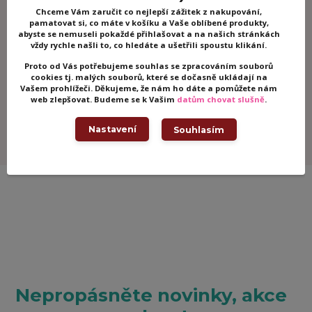
Doprava ZDARMA!
Chceme Vám zaručit co nejlepší zážitek z nakupování,
Objednejte za 2000,- a dopravu zaplatíme za Vás.
pamatovat si, co máte v košíku a Vaše oblíbené produkty,
abyste se nemuseli pokaždé přihlašovat a na našich stránkách
Odesíláme do 24 hodin!
vždy rychle našli to, co hledáte a ušetřili spoustu klikání.
Všechno zboží máme skladem!
Proto od Vás potřebujeme souhlas se zpracováním souborů
cookies tj. malých souborů, které se dočasně ukládají na
Odpovíme do 30 minut!
Vašem prohlížeči. Děkujeme, že nám ho dáte a pomůžete nám
Zavolejte nám nebo napište, rádi Vám se vším poradíme.
web zlepšovat. Budeme se k Vašim
datům chovat slušně
.
Zboží kontrolujeme!
Nastavení
Souhlasím
Všechny hračky kontrolujeme, abychom měli jistotu, že k
Vám dorazí v pořádku.
Nepropásněte novinky, akce