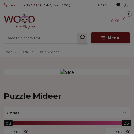
+420 605 062 233
(Po-Ne, 8-21 hod.)
CZK
0
0 Kč
Menu
Úvod
Puzzle
Puzzle Mideer
Puzzle Mideer
Cena:
Od
Do
Kč
Kč