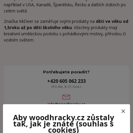
například v USA, Kanadě, Španělsku, Řecku a dalších státech po
celém světě.
Značka MiDeer se zaměřuje svými produkty na
děti ve věku od
1,5roku až po děti školního věku
. Všechny produkty mají
kreativní uměleckou podobu s pohádkovými motivy, přírodou či
vodním světem.
Potřebujete poradit?
+420 605 062 233
(Po-Ne, 8-21 hod.)
info@woodhracky.cz
Aby woodhracky.cz zůstaly
tak, jak je znáte
(souhlas s
cookies)