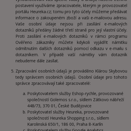
postavení využíváme zpracovatele, kterým je provozovatel
portálu Heureka.cz; tomu pro tyto účely můžeme předávat
informace o zakoupeném zboží a vaši e-mailovou adresu.
Vaše osobní údaje nejsou při zasílání e-mailových
dotazníků předány žádné třetí straně pro její vlastní účely.
Proti zasílání e-mailových dotazníků v rámci programu
Ověřeno zákazníky můžete kdykoli vyjádřit námitku
odmítnutím dalších dotazníků pomocí odkazu v e-mailu s
dotazníkem. V případě vaší námitky vám dotazník
nebudeme dále zasílat.
Zpracování osobních údajů je prováděno Klárou Skybovou
tedy správcem osobních údajů. Osobní údaje pro tohoto
správce zpracovávají také zpracovatelé:
Poskytovatelem služby Eshop-rychle, provozované
společností Golemos s.r.o., sídlem Zátkovo nábřeží
448/73, 370 01, České Budějovice
Poskytovatel služby Heureka, provozované
společností Heureka Shopping s.r.o., sídlem
Karolinská 650/1, 186 00, Praha 8-Karlín
Poskytovatelem služby Google Analytics,