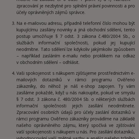
zpracování je nezbytné pro splnění právní povinnosti a pro
účely oprávněných zájmů správce.
Na e-mailovou adresu, případně telefonní číslo mohou být
kupujícímu zasílány novinky a jiná obchodní sdělení, tento
postup umožňuje § 7 odst. 3 zákona č.480/2004 Sb., o
službách informační společnosti, pokud jej kupující
neodmítne. Tato sdělení lze kdykoliv jakýmkoliv způsobem
– například zasláním e-mailu nebo proklikem na odkaz
v obchodním sdělení – odhlásit.
Vaši spokojenost s nákupem zjišťujeme prostřednictvím e-
mailových dotazníků v rámci programu Ověřeno
zákazníky, do něhož je náš e-shop zapojen. Ty vám
zasíláme pokaždé, když u nás nakoupíte, pokud ve smyslu
§ 7 odst. 3 zákona č. 480/2004 Sb. o některých službách
informační společnosti jejich zasílání neodmítnete.
Zpracování osobních údajů pro účely zaslání dotazníků v
rámci programu Ověřeno zákazníky provádíme na základě
našeho oprávněného zájmu, který spočívá ve zjišťování
vaší spokojenosti s nákupem u nás. Pro zasílání dotazníků,
vyhodnocování vaší zpětné vazby a analýz našeho tržního