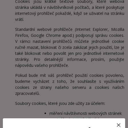
Cookies jsou krátké textové soubory, které webová
stránka ukládá v návštěvníkově počítači, a které poskytuje
internetový prohlížeč pokaždé, když se uživatel na stránku
vrátí.
Standardní webové prohlížeče (Internet Explorer, Mozilla
Firefox, Google Chrome apod.) podporují správu cookies.
V rámci nastavení prohlížečů můžete jednotlivé cookie
ručně mazat, blokovat či zcela zakázat jejich použití, lze je
také blokovat nebo povolit jen pro jednotlivé internetové
stránky. Pro detailnější informace, prosím, použijte
nápovědu vašeho prohlížeče.
Pokud bude mít váš prohlížeč použití cookies povoleno,
budeme vycházet z toho, že souhlasíte s využíváním
cookies ze strany našeho serveru a cookies našich
zpracovatelů.
Soubory cookies, které jsou zde užity za účelem:
měření návštěvnosti webových stránek
a vytváření statistik týkající se
návštěvnosti a chování návštěvníků na