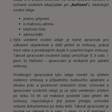
ochraně osobních údajů)(dále jen
„Nařízení“
), následující
osobní údaje:
jméno, příjmení
e-mailovou adresu
telefonní číslo
adresu/sídlo
Výše uvedené osobní údaje je nutné zpracovat pro
odbavení objednávek a další plnění ze smlouvy, pokud
mezi vámi a prodávajícím dojde k uzavření kupní smlouvy.
Takové zpracování osobních údajů umožňuje čl. 6 odst. 1
písm. b) Nařízení – zpracování je nezbytné pro splnění
smlouvy.
Prodávající zpracovává tyto údaje rovněž za účelem
evidence smlouvy a případného budoucího uplatnění a
obranu práv a povinností smluvních stran. Uchování a
zpracování osobních údajů je za výše uvedeným účelem
po dobu 10 let od realizace poslední části plnění dle
smlouvy, nepožaduje-li jiný právní předpis uchování
smluvní dokumentace po dobu delší. Takové zpracování je
možné na základě čl. 6 odst. 1 písm. c) a f) Nařízení –