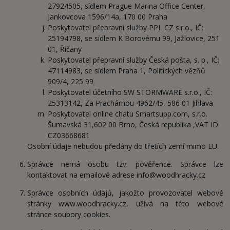
27924505, sídlem Prague Marina Office Center,
Jankovcova 1596/14a, 170 00 Praha
Poskytovatel přepravní služby PPL CZ s.r.o., IČ:
25194798, se sídlem K Borovému 99, Jažlovice, 251
01, Říčany
Poskytovatel přepravní služby Česká pošta, s. p., IČ:
47114983, se sídlem Praha 1, Politických vězňů
909/4, 225 99
Poskytovatel účetního SW STORMWARE s.r.o., IČ:
25313142, Za Prachárnou 4962/45, 586 01 Jihlava
Poskytovatel online chatu Smartsupp.com, s.r.o.
Šumavská 31,602 00 Brno, Česká republika ,VAT ID:
CZ03668681
Osobní údaje nebudou předány do třetích zemí mimo EU.
Správce nemá osobu tzv. pověřence. Správce lze
kontaktovat na emailové adrese info@woodhracky.cz
Správce osobních údajů, jakožto provozovatel webové
stránky www.woodhracky.cz, užívá na této webové
stránce soubory cookies.