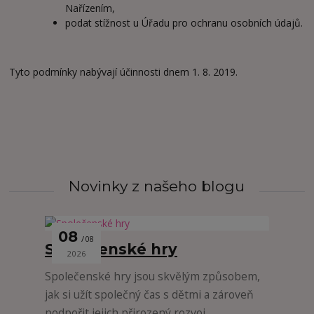
Nařízením,
podat stížnost u Úřadu pro ochranu osobních údajů.
Tyto podmínky nabývají účinnosti dnem 1. 8. 2019.
Novinky z našeho blogu
08
08
Společenské hry
2026
Společenské hry jsou skvělým způsobem,
jak si užít společný čas s dětmi a zároveň
podpořit jejich přirozený rozvoj.