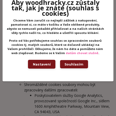
Aby woodhracky.cz zůstaly
webových stránkách
tak, jak je znáte
(souhlas s
základní funkčnosti webových stránek
cookies)
funkce opuštěný košík
Chceme Vám zaručit co nejlepší zážitek z nakupování,
Sběr cookies za účelem uvedeným výše může být
pamatovat si, co máte v košíku a Vaše oblíbené produkty,
abyste se nemuseli pokaždé přihlašovat a na našich stránkách
považováno za zpracování osobních údajů. Takové
vždy rychle našli to, co hledáte a ušetřili spoustu klikání.
zpracování je možné na základě zákonného důvodu
Proto od Vás potřebujeme souhlas se zpracováním souborů
- oprávněného zájmu správce, a umožňuje ho čl. 6
cookies tj. malých souborů, které se dočasně ukládají na
odst. 1 písm. f) Nařízení.
Vašem prohlížeči. Děkujeme, že nám ho dáte a pomůžete nám
Cookies, které jsou sbírány za účelem měření
web zlepšovat. Budeme se k Vašim
datům chovat slušně
.
návštěvnosti webu a vytváření statistik týkající se
návštěvnosti a chování návštěvníků na webu, jsou
Nastavení
Souhlasím
posuzovány v podobě hromadného celku a v
anonymní podobě, která neumožňuje identifikaci
jednotlivce.
Shromážděné cookies soubory mohou být
zpracovány dalšími zpracovateli:
Poskytovatelem služby Google Analytics,
provozované společností Google Inc., sídlem
1600 Amphitheatre Parkway, Mountain View,
CA 94043, USA