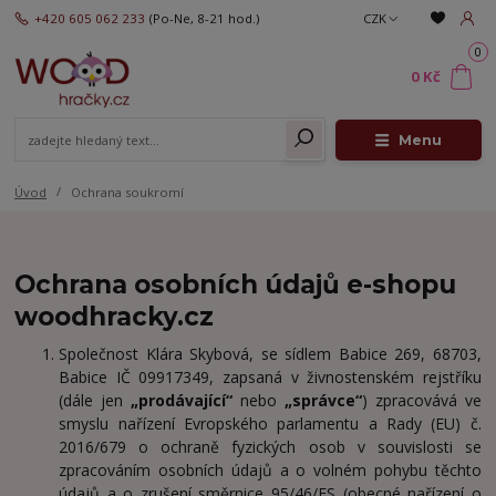
+420 605 062 233
(Po-Ne, 8-21 hod.)
CZK
0
0 Kč
Menu
Úvod
Ochrana soukromí
Ochrana osobních údajů e-shopu
woodhracky.cz
Společnost Klára Skybová, se sídlem Babice 269, 68703,
Babice IČ 09917349, zapsaná v živnostenském rejstříku
(dále jen
„prodávající“
nebo
„správce“
) zpracovává ve
smyslu nařízení Evropského parlamentu a Rady (EU) č.
2016/679 o ochraně fyzických osob v souvislosti se
zpracováním osobních údajů a o volném pohybu těchto
údajů a o zrušení směrnice 95/46/ES (obecné nařízení o