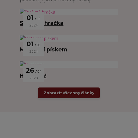
01
11
Správná hračka
2024
01
08
Malování pískem
2024
26
04
Hurá ven!
2023
Zobrazit všechny články