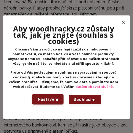
licencovaná Platební instituce působící pod dohledem České
národní banky. Platby probíhající skrze platební bránu jsou plně
zabezpečeny a veškeré informace jsou šifrovány.
Platba kartou
Aby woodhracky.cz zůstaly
tak, jak je znáte
(souhlas s
Nejrychlejší způsob zaplacení online. Do rozhraní platební brány
cookies)
ComGate zadáte číslo karty, datum platnosti a CVC kód – tři
čísla, která najdete v podpisovém proužku na zadní straně karty.
Chceme Vám zaručit co nejlepší zážitek z nakupování,
Vše je zabezpečeno standardem 3D Secure, a tak budete nejspíš
pamatovat si, co máte v košíku a Vaše oblíbené produkty,
abyste se nemuseli pokaždé přihlašovat a na našich stránkách
požádáni o zadání číselného kódu, který obdržíte SMSkou od své
vždy rychle našli to, co hledáte a ušetřili spoustu klikání.
banky.
Proto od Vás potřebujeme souhlas se zpracováním souborů
cookies tj. malých souborů, které se dočasně ukládají na
Vašem prohlížeči. Děkujeme, že nám ho dáte a pomůžete nám
web zlepšovat. Budeme se k Vašim
datům chovat slušně
.
Nastavení
Souhlasím
Platba bankovním převodem
Okamžitá platba prostřednictvím internetového bankovnictví.
Platební brána ComGate vás přesměruje do vašeho
internetového bankovnictví, kam se přihlásíte jako obvykle a zde
potvrdíte už připravený platební příkaz.