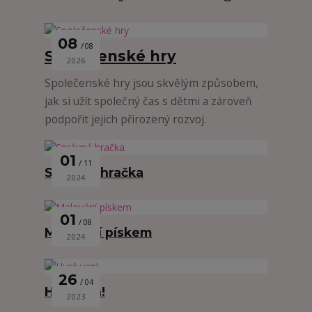
08
08
Společenské hry
2026
Společenské hry jsou skvělým způsobem,
jak si užít společný čas s dětmi a zároveň
podpořit jejich přirozený rozvoj.
01
11
Správná hračka
2024
01
08
Malování pískem
2024
26
04
Hurá ven!
2023