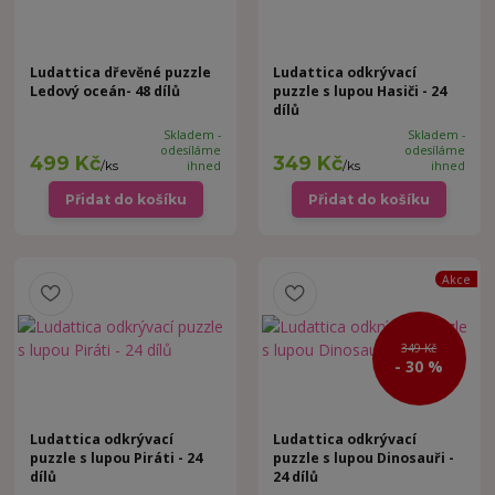
Ludattica dřevěné puzzle
Ludattica odkrývací
Ledový oceán- 48 dílů
puzzle s lupou Hasiči - 24
dílů
Skladem -
Skladem -
odesíláme
odesíláme
499 Kč
349 Kč
/
ks
ihned
/
ks
ihned
Přidat do košíku
Přidat do košíku
Akce
349 Kč
- 30 %
Ludattica odkrývací
Ludattica odkrývací
puzzle s lupou Piráti - 24
puzzle s lupou Dinosauři -
dílů
24 dílů