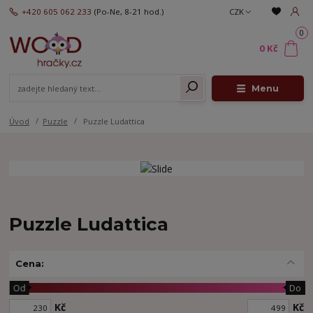
+420 605 062 233
(Po-Ne, 8-21 hod.)
CZK
0
0 Kč
Menu
Úvod
Puzzle
Puzzle Ludattica
Puzzle Ludattica
Cena:
Od
Do
Kč
Kč