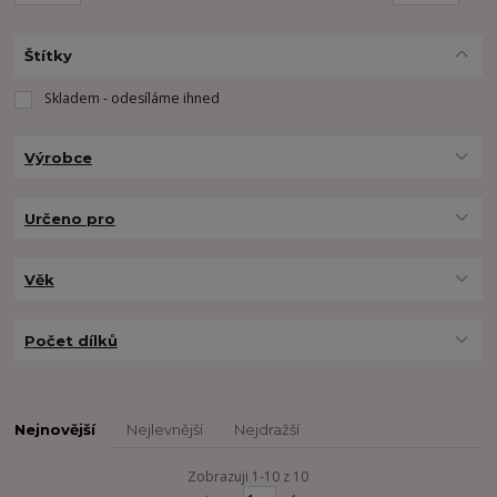
Štítky
Skladem - odesíláme ihned
Výrobce
Určeno pro
Věk
Počet dílků
Nejnovější
Nejlevnější
Nejdražší
Zobrazuji 1-10 z 10