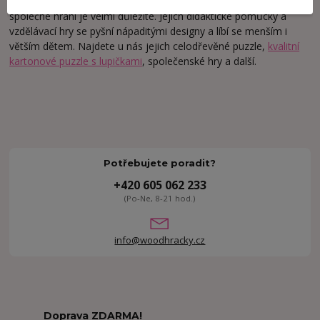
stejně jako i my souzní s myšlenkou, že učení je hra a že
společné hraní je velmi důležité. Jejich didaktické pomůcky a
vzdělávací hry se pyšní nápaditými designy a líbí se menším i
větším dětem. Najdete u nás jejich
celodřevěné puzzle
,
kvalitní
kartonové puzzle s lupičkami
, společenské hry a další.
Potřebujete poradit?
+420 605 062 233
(Po-Ne, 8-21 hod.)
info@woodhracky.cz
Doprava ZDARMA!