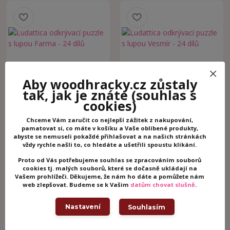
Aby woodhracky.cz zůstaly
Ludattica odkrývací
Ludattica odkrývací
tak, jak je znáte
(souhlas s
puzzle s lupou Farma - 24
puzzle s lupou Vesmír - 24
cookies)
dílů
dílů
Skladem -
Skladem -
Chceme Vám zaručit co nejlepší zážitek z nakupování,
odesíláme
odesíláme
349 Kč
349 Kč
pamatovat si, co máte v košíku a Vaše oblíbené produkty,
/
ks
ihned
/
ks
ihned
abyste se nemuseli pokaždé přihlašovat a na našich stránkách
Přidat do košíku
Přidat do košíku
vždy rychle našli to, co hledáte a ušetřili spoustu klikání.
Proto od Vás potřebujeme souhlas se zpracováním souborů
cookies tj. malých souborů, které se dočasně ukládají na
Vašem prohlížeči. Děkujeme, že nám ho dáte a pomůžete nám
strana
z 1
web zlepšovat. Budeme se k Vašim
datům chovat slušně
.
Puzzle Ludattica
Nastavení
Souhlasím
Krásné kartonové i
celodřevěné puzzle
italské značky Ludattica