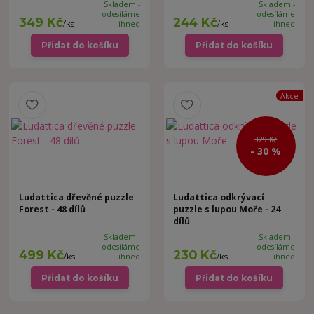
Skladem -
Skladem -
odesíláme
odesíláme
349 Kč
244 Kč
/
ks
ihned
/
ks
ihned
Přidat do košíku
Přidat do košíku
Akce
329 Kč
- 30 %
Ludattica dřevěné puzzle
Ludattica odkrývací
Forest - 48 dílů
puzzle s lupou Moře - 24
dílů
Skladem -
Skladem -
odesíláme
odesíláme
499 Kč
230 Kč
/
ks
ihned
/
ks
ihned
Přidat do košíku
Přidat do košíku