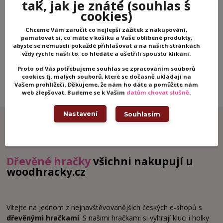
tak, jak je znáte
(souhlas s
a slevy!
cookies)
Můžete se kdykoli odhlásit. Zasíláme jednou za 14 dní.
Chceme Vám zaručit co nejlepší zážitek z nakupování,
pamatovat si, co máte v košíku a Vaše oblíbené produkty,
abyste se nemuseli pokaždé přihlašovat a na našich stránkách
vždy rychle našli to, co hledáte a ušetřili spoustu klikání.
Přihlásit se
Proto od Vás potřebujeme souhlas se zpracováním souborů
Souhlasím se
zpracováním osobních údajů
za účelem rozesílky
cookies tj. malých souborů, které se dočasně ukládají na
newsletteru.
Vašem prohlížeči. Děkujeme, že nám ho dáte a pomůžete nám
web zlepšovat. Budeme se k Vašim
datům chovat slušně
.
Nastavení
Souhlasím
Dřevěné hračky
všichni nakupují u
woodhracky.cz
Vítejte na jednom z nejnavštěvovanějších českých e-shopů s
dřevěnými hračkami
. S našimi hračkami si vyhrají kluci i holky