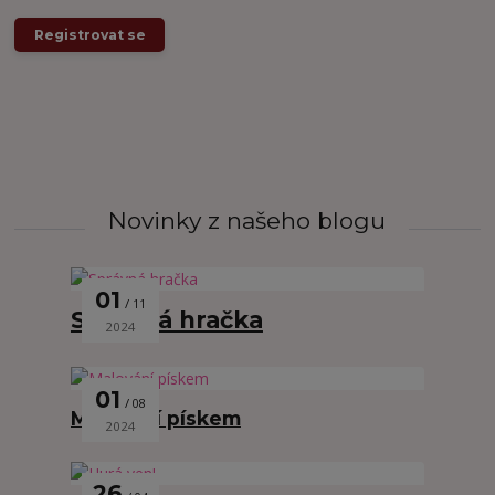
Registrovat se
Novinky z našeho blogu
01
11
Správná hračka
2024
01
08
Malování pískem
2024
26