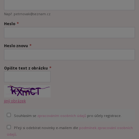
Např. petrnovak@seznam.cz
Heslo
*
Heslo znovu
*
Opište text z obrázku
*
jiný obrázek
Souhlasím se
zpracováním osobních údajů
pro účely registrace.
Přeji si odebírat novinky e-mailem dle
podmínek zpracování osobních
údajů
.