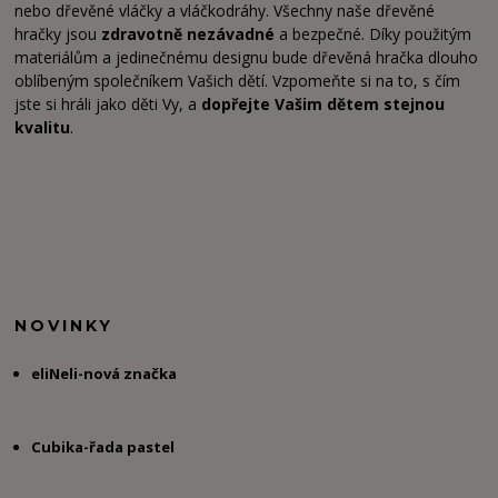
nebo dřevěné vláčky a vláčkodráhy. Všechny naše dřevěné
hračky jsou
zdravotně nezávadné
a bezpečné. Díky použitým
materiálům a jedinečnému designu bude dřevěná hračka dlouho
oblíbeným společníkem Vašich dětí. Vzpomeňte si na to, s čím
jste si hráli jako děti Vy, a
dopřejte Vašim dětem stejnou
kvalitu
.
NOVINKY
eliNeli-nová značka
Cubika-řada pastel