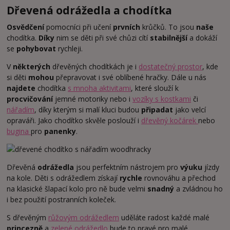
Dřevená odrážedla a chodítka
Osvědčení
pomocníci při učení
prvních
krůčků. To jsou
naše
chodítka.
Díky
nim se děti při své chůzi cítí
stabilnější
a dokáží
se
pohybovat
rychleji.
V
některých
dřevěných chodítkách je i
dostatečný prostor
, kde
si děti
mohou
přepravovat i své oblíbené hračky. Dále u nás
najdete
chodítka
s mnoha aktivitami
, které slouží k
procvičování
jemné motoriky nebo i
vozíky s kostkami
či
nářadím
, díky kterým si malí kluci budou
připadat
jako velcí
opraváři. Jako chodítko skvěle poslouží i
dřevěný kočárek
nebo
bugina
pro
panenky
.
Dřevěná
odrážedla
jsou perfektním nástrojem pro
výuku
jízdy
na kole. Děti s odrážedlem získají
rychle
rovnováhu a přechod
na klasické šlapací kolo pro ně bude velmi
snadný
a zvládnou ho
i bez použití postranních koleček.
S dřevěným
růžovým odrážedlem
uděláte radost každé malé
princezně
a
zelené odrážedlo
bude to pravé pro malé