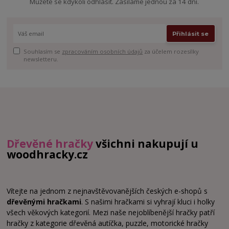
Můžete se kdykoli odhlásit. Zasíláme jednou za 14 dní.
Přihlásit se
Souhlasím se
zpracováním osobních údajů
za účelem rozesílky
newsletteru.
Dřevěné hračky
všichni nakupují u
woodhracky.cz
Vítejte na jednom z nejnavštěvovanějších českých e-shopů s
dřevěnými hračkami
. S našimi hračkami si vyhrají kluci i holky
všech věkových kategorií. Mezi naše nejoblíbenější hračky patří
hračky z kategorie dřevěná autíčka, puzzle, motorické hračky