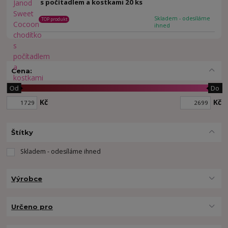
s počítadlem a kostkami 20 ks
Skladem - odesíláme
TOP produkt
ihned
Cena:
Od
Do
Kč
Kč
Štítky
Skladem - odesíláme ihned
Výrobce
Určeno pro