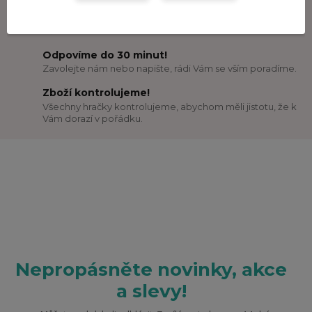
Odesíláme do 24 hodin!
Všechno zboží máme skladem!
Odpovíme do 30 minut!
Zavolejte nám nebo napište, rádi Vám se vším poradíme.
Zboží kontrolujeme!
Všechny hračky kontrolujeme, abychom měli jistotu, že k
Vám dorazí v pořádku.
Nepropásněte novinky, akce
a slevy!