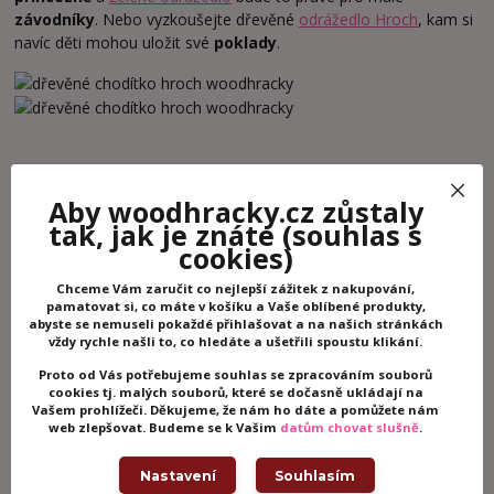
závodníky
. Nebo vyzkoušejte dřevěné
odrážedlo Hroch
, kam si
navíc děti mohou uložit své
poklady
.
Aby woodhracky.cz zůstaly
tak, jak je znáte
(souhlas s
Potřebujete poradit?
cookies)
+420 605 062 233
(Po-Ne, 8-21 hod.)
Chceme Vám zaručit co nejlepší zážitek z nakupování,
pamatovat si, co máte v košíku a Vaše oblíbené produkty,
abyste se nemuseli pokaždé přihlašovat a na našich stránkách
vždy rychle našli to, co hledáte a ušetřili spoustu klikání.
info@woodhracky.cz
Proto od Vás potřebujeme souhlas se zpracováním souborů
cookies tj. malých souborů, které se dočasně ukládají na
Vašem prohlížeči. Děkujeme, že nám ho dáte a pomůžete nám
web zlepšovat. Budeme se k Vašim
datům chovat slušně
.
Doprava ZDARMA!
Nastavení
Souhlasím
Objednejte za 2000,- a dopravu zaplatíme za Vás.