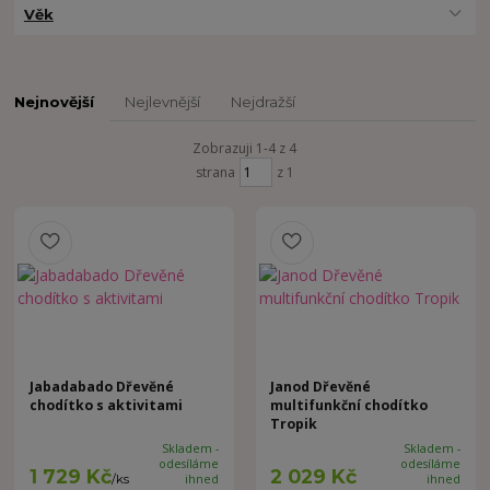
Věk
Nejnovější
Nejlevnější
Nejdražší
Zobrazuji 1-4 z 4
strana
z 1
Jabadabado Dřevěné
Janod Dřevěné
chodítko s aktivitami
multifunkční chodítko
Tropik
Skladem -
Skladem -
odesíláme
odesíláme
1 729 Kč
2 029 Kč
/
ks
ihned
ihned