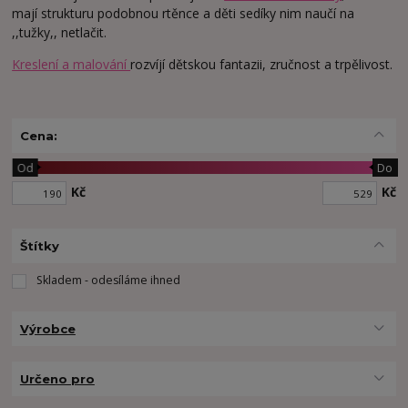
mají strukturu podobnou rtěnce a děti sedíky nim naučí na
,,tužky,, netlačit.
Kreslení a malování
rozvíjí dětskou fantazii, zručnost a trpělivost.
Cena:
Od
Do
Kč
Kč
Štítky
Skladem - odesíláme ihned
Výrobce
Určeno pro