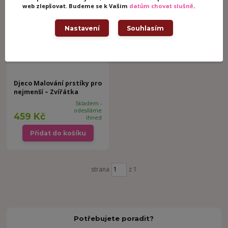
web zlepšovat. Budeme se k Vašim
datům chovat slušně
.
Nastavení
Souhlasím
Djeco Malování prstíky pro
nejmenší – Zvířátka
Skladem -
odesíláme
459 Kč
ihned
Přidat do košíku
strana
z 1
Potřebujete poradit?