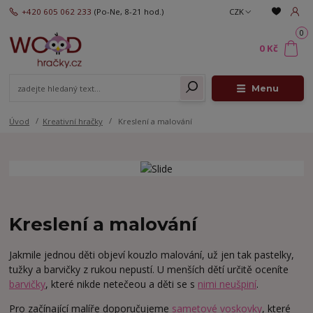
+420 605 062 233
(Po-Ne, 8-21 hod.)
CZK
0
0 Kč
Menu
Úvod
Kreativní hračky
Kreslení a malování
Kreslení a malování
Jakmile jednou děti objeví kouzlo malování, už jen tak pastelky,
tužky a barvičky z rukou nepustí. U menších dětí určitě oceníte
barvičky
, které nikde netečeou a děti se s
nimi neušpiní
.
Pro začínající malíře doporučujeme
sametové voskovky
, které