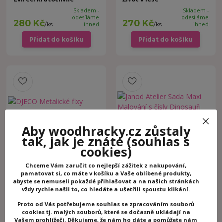
Skladem -
Skladem -
odesíláme
odesíláme
280 Kč
270 Kč
/
ks
ihned
/
ks
ihned
Přidat do košíku
Přidat do košíku
Aby woodhracky.cz zůstaly
tak, jak je znáte
(souhlas s
DJECO Metalické fixy
Janod Atelier Sada Maxi
cookies)
Malování s čísly Dinosauři
Chceme Vám zaručit co nejlepší zážitek z nakupování,
Skladem -
Skladem -
pamatovat si, co máte v košíku a Vaše oblíbené produkty,
odesíláme
odesíláme
330 Kč
349 Kč
/
ks
ihned
ihned
abyste se nemuseli pokaždé přihlašovat a na našich stránkách
vždy rychle našli to, co hledáte a ušetřili spoustu klikání.
Přidat do košíku
Přidat do košíku
Proto od Vás potřebujeme souhlas se zpracováním souborů
cookies tj. malých souborů, které se dočasně ukládají na
Vašem prohlížeči. Děkujeme, že nám ho dáte a pomůžete nám