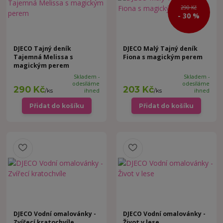
290 Kč
- 30 %
DJECO Tajný deník
DJECO Malý Tajný deník
Tajemná Melissa s
Fiona s magickým perem
magickým perem
Skladem -
Skladem -
odesíláme
odesíláme
290 Kč
203 Kč
/
ks
ihned
/
ks
ihned
Přidat do košíku
Přidat do košíku
DJECO Vodní omalovánky -
DJECO Vodní omalovánky -
Zvířecí kratochvíle
Život v lese