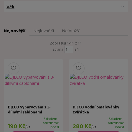
Věk
Nejnovější
Nejlevnější
Nejdražší
Zobrazuji 1-11 z 11
strana
z 1
DJECO Vybarvování s 3-
DJECO Vodní omalovánky
dílnými šablonami
zvířátka
Skladem -
Skladem -
odesíláme
odesíláme
190 Kč
280 Kč
/
ks
ihned
/
ks
ihned