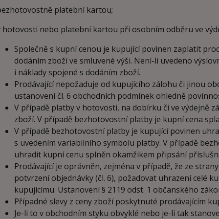
ezhotovostně platební kartou;
 hotovosti nebo platební kartou při osobním odběru ve výde
Společně s kupní cenou je kupující povinen zaplatit pro
dodáním zboží ve smluvené výši. Není-li uvedeno výslov
i náklady spojené s dodáním zboží.
Prodávající nepožaduje od kupujícího zálohu či jinou o
ustanovení čl. 6 obchodních podmínek ohledně povinnos
V případě platby v hotovosti, na dobírku či ve výdejně zá
zboží. V případě bezhotovostní platby je kupní cena spl
V případě bezhotovostní platby je kupující povinen uhr
s uvedením variabilního symbolu platby. V případě bezh
uhradit kupní cenu splněn okamžikem připsání příslušné
Prodávající je oprávněn, zejména v případě, že ze stra
potvrzení objednávky (čl. 6), požadovat uhrazení celé k
kupujícímu. Ustanovení § 2119 odst. 1 občanského záko
Případné slevy z ceny zboží poskytnuté prodávajícím k
Je-li to v obchodním styku obvyklé nebo je-li tak stan