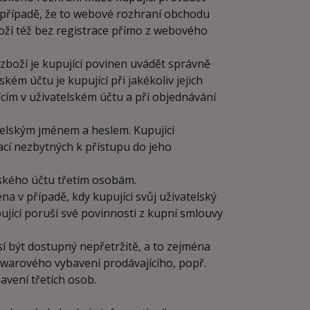
V případě, že to webové rozhraní obchodu
ží též bez registrace přímo z webového
 zboží je kupující povinen uvádět správně
kém účtu je kupující při jakékoliv jejich
cím v uživatelském účtu a při objednávání
telským jménem a heslem. Kupující
ací nezbytných k přístupu do jeho
lského účtu třetím osobám.
na v případě, kdy kupující svůj uživatelský
pující poruší své povinnosti z kupní smlouvy
sí být dostupný nepřetržitě, a to zejména
arového vybavení prodávajícího, popř.
vení třetích osob.