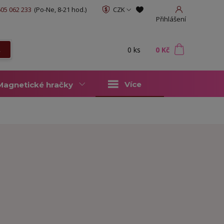
05 062 233
(Po-Ne, 8-21 hod.)
CZK
Přihlášení
0
ks
za
0 Kč
t
Více
Magnetické hračky