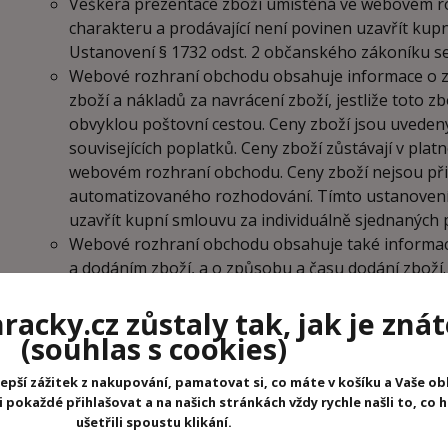
Veškerá prezentace zboží umístěná ve webovém ro
charakteru a prodávající není povinen uzavřít kup
Ustanovení § 1732 odst. 2 občanského zákoníku se
Webové rozhraní obchodu obsahuje informace o zbo
zboží a nákladů za navrácení zboží, jestliže toto 
obvyklou poštovní cestou. Ceny zboží jsou uveden
souvisejících poplatků. Ceny zboží zůstávají v pla
webovém rozhraní obchodu. Ceny zboží nejsou př
automatizovaného rozhodování. Tímto ustanoven
uzavřít kupní smlouvu za individuálně sjednaných
Webové rozhraní obchodu obsahuje také informac
a dodáním zboží, a o způsobu a času dodání zboží
s balením a dodáním zboží uvedené ve webovém ro
acky.cz zůstaly tak, jak je znát
kdy je zboží doručováno v rámci území České republ
(souhlas s cookies)
dopravu zboží zdarma, je předpokladem vzniku pr
kupujícího zaplacení minimální celkové kupní cen
epší zážitek z nakupování, pamatovat si, co máte v košíku a Vaše ob
ve webovém rozhraní obchodu. V případě, kdy doj
pokaždé přihlašovat a na našich stránkách vždy rychle našli to, co 
smlouvy kupujícím a celková kupní cena zboží, u 
ušetřili spoustu klikání.
kupujícím, nedosahuje minimální výše, jež je potř