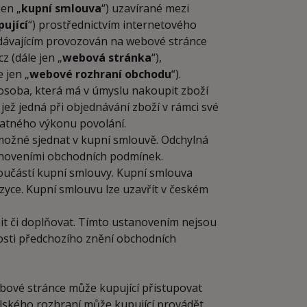
jen „
kupní smlouva
“) uzavírané mezi
pující
“) prostřednictvím internetového
odávajícím provozován na webové stránce
 (dále jen „
webová stránka
“),
 jen „
webové rozhraní obchodu
“).
osoba, která má v úmyslu nakoupit zboží
jež jedná při objednávání zboží v rámci své
tatného výkonu povolání.
ožné sjednat v kupní smlouvě. Odchylná
anoveními obchodních podmínek.
učástí kupní smlouvy. Kupní smlouva
yce. Kupní smlouvu lze uzavřít v českém
t či doplňovat. Tímto ustanovením nejsou
osti předchozího znění obchodních
bové stránce může kupující přistupovat
elského rozhraní může kupující provádět