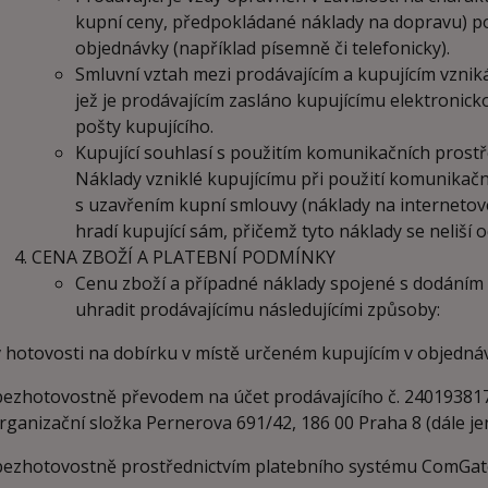
kupní ceny, předpokládané náklady na dopravu) p
objednávky (například písemně či telefonicky).
Smluvní vztah mezi prodávajícím a kupujícím vzniká
jež je prodávajícím zasláno kupujícímu elektronick
pošty kupujícího.
Kupující souhlasí s použitím komunikačních prostř
Náklady vzniklé kupujícímu při použití komunikačn
s uzavřením kupní smlouvy (náklady na internetové 
hradí kupující sám, přičemž tyto náklady se neliší 
CENA ZBOŽÍ A PLATEBNÍ PODMÍNKY
Cenu zboží a případné náklady spojené s dodáním 
uhradit prodávajícímu následujícími způsoby:
 hotovosti na dobírku v místě určeném kupujícím v objednáv
ezhotovostně převodem na účet prodávajícího č. 240193817
rganizační složka Pernerova 691/42, 186 00 Praha 8 (dále je
ezhotovostně prostřednictvím platebního systému ComGate