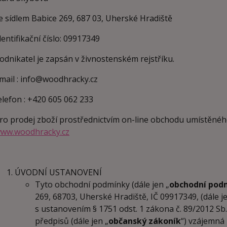
e sídlem Babice 269, 687 03, Uherské Hradiště
dentifikační číslo: 09917349
odnikatel je zapsán v živnostenském rejstříku.
mail : info@woodhracky.cz
elefon : +420 605 062 233
ro prodej zboží prostřednictvím on-line obchodu umístěnéh
ww.woodhracky.cz
ÚVODNÍ USTANOVENÍ
Tyto obchodní podmínky (dále jen „
obchodní pod
269, 68703, Uherské Hradiště, IČ 09917349, (dále je
s ustanovením § 1751 odst. 1 zákona č. 89/2012 Sb
předpisů (dále jen „
občanský zákoník
“) vzájemná 