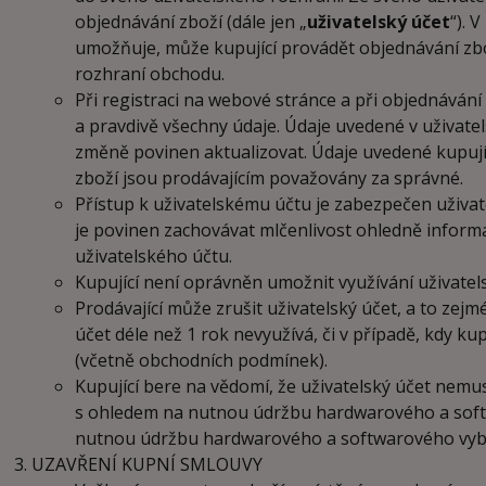
objednávání zboží (dále jen „
uživatelský účet
“). 
umožňuje, může kupující provádět objednávání zbo
rozhraní obchodu.
Při registraci na webové stránce a při objednávání
a pravdivě všechny údaje. Údaje uvedené v uživatels
změně povinen aktualizovat. Údaje uvedené kupují
zboží jsou prodávajícím považovány za správné.
Přístup k uživatelskému účtu je zabezpečen uživa
je povinen zachovávat mlčenlivost ohledně inform
uživatelského účtu.
Kupující není oprávněn umožnit využívání uživate
Prodávající může zrušit uživatelský účet, a to zejmé
účet déle než 1 rok nevyužívá, či v případě, kdy ku
(včetně obchodních podmínek).
Kupující bere na vědomí, že uživatelský účet nemu
s ohledem na nutnou údržbu hardwarového a softw
nutnou údržbu hardwarového a softwarového vyba
UZAVŘENÍ KUPNÍ SMLOUVY