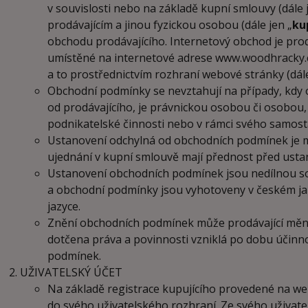
v souvislosti nebo na základě kupní smlouvy (dále 
prodávajícím a jinou fyzickou osobou (dále jen „
ku
obchodu prodávajícího. Internetový obchod je pr
umístěné na internetové adrese www.woodhracky.cz
a to prostřednictvím rozhraní webové stránky (dále
Obchodní podmínky se nevztahují na případy, kdy 
od prodávajícího, je právnickou osobou či osobou, 
podnikatelské činnosti nebo v rámci svého samos
Ustanovení odchylná od obchodních podmínek je m
ujednání v kupní smlouvě mají přednost před ust
Ustanovení obchodních podmínek jsou nedílnou so
a obchodní podmínky jsou vyhotoveny v českém jaz
jazyce.
Znění obchodních podmínek může prodávající měni
dotčena práva a povinnosti vzniklá po dobu účinn
podmínek.
UŽIVATELSKÝ ÚČET
Na základě registrace kupujícího provedené na we
do svého uživatelského rozhraní. Ze svého uživat