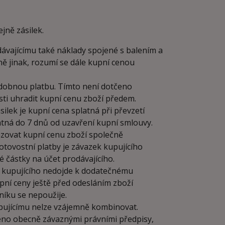
jně zásilek.
dávajícímu také náklady spojené s balením a
ně jinak, rozumí se dále kupní cenou
bdobnou platbu. Tímto není dotčeno
ti uhradit kupní cenu zboží předem.
silek je kupní cena splatná při převzetí
atná do 7 dnů od uzavření kupní smlouvy.
azovat kupní cenu zboží společně
otovostní platby je závazek kupujícího
 částky na účet prodávajícího.
ny kupujícího nedojde k dodatečnému
upní ceny ještě před odesláním zboží
níku se nepoužije.
upujícímu nelze vzájemně kombinovat.
oveno obecně závaznými právními předpisy,