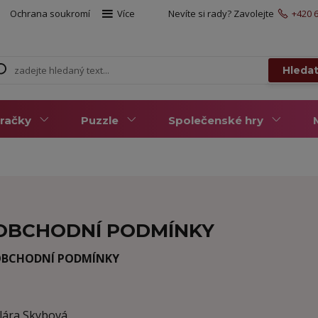
Ochrana soukromí
Více
Nevíte si rady? Zavolejte
+420 6
Hleda
račky
Puzzle
Společenské hry
OBCHODNÍ PODMÍNKY
BCHODNÍ PODMÍNKY
lára Skybová