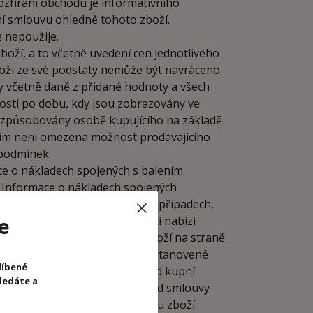
zhraní obchodu je informativního
ní smlouvu ohledně tohoto zboží.
 nepoužije.
ží, a to včetně uvedení cen jednotlivého
zboží ze své podstaty nemůže být navráceno
y včetně daně z přidané hodnoty a všech
tnosti po dobu, kdy jsou zobrazovány ve
izpůsobovány osobě kupujícího na základě
ím není omezena možnost prodávajícího
 podmínek.
e o nákladech spojených s balením
. Informace o nákladech spojených
zhraní obchodu platí pouze v případech,
e
iky. V případě, kdy prodávající nabízí
áva na bezplatnou dopravu zboží na straně
y dopravovaného zboží ve výši stanovené
líbené
de k částečnému odstoupení od kupní
hledáte a
kterého nedošlo k odstoupení od smlouvy
ebná pro vznik práva na dopravu zboží