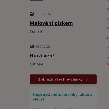
s
01.08.2024
i
Malování pískem
P
číst celé
e
26.04.2023
t
Hurá ven!
p
w
číst celé
Zobrazit všechny články
Nepropásněte novinky, akce a
slevy!