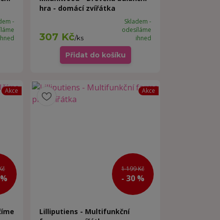
hra - domácí zvířátka
dem -
Skladem -
íláme
odesíláme
307 Kč
ihned
/
ks
ihned
Přidat do košíku
Akce
Akce
Kč
1 199 Kč
 %
- 30 %
Učíme
Lilliputiens - Multifunkční