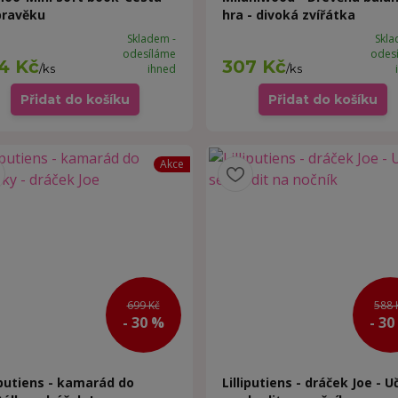
pravěku
hra - divoká zvířátka
Skladem -
Skla
odesíláme
odes
4 Kč
307 Kč
/
ks
ihned
/
ks
Přidat do košíku
Přidat do košíku
Akce
699 Kč
588 
- 30 %
- 30
iputiens - kamarád do
Lilliputiens - dráček Joe - 