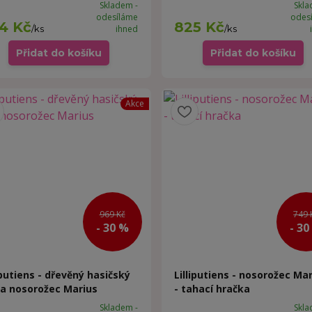
Skladem -
Skla
odesíláme
odes
4 Kč
825 Kč
/
ks
ihned
/
ks
Přidat do košíku
Přidat do košíku
Akce
969 Kč
749 
- 30 %
- 30
iputiens - dřevěný hasičský
Lilliputiens - nosorožec Ma
 a nosorožec Marius
- tahací hračka
Skladem -
Skla