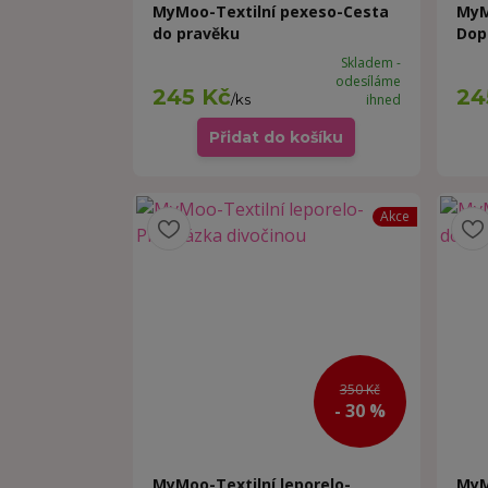
MyMoo-Textilní pexeso-Cesta
MyM
do pravěku
Dop
Skladem -
odesíláme
245 Kč
24
/
ks
ihned
Přidat do košíku
Akce
350 Kč
- 30 %
MyMoo-Textilní leporelo-
MyM