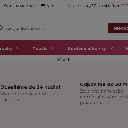
Ochrana soukromí
Více
Nevíte si rady? Zavolejte
+420 6
Hleda
račky
Puzzle
Společenské hry
Odpovíme do 30 mi
Odesíláme do 24 hodin!
Zavolejte nám nebo
Všechno zboží máme
napište, rádi Vám se v
skladem!
poradíme.