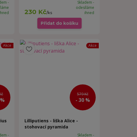
dem -
Skladem -
íláme
odesíláme
230 Kč
ihned
/
ks
ihned
Přidat do košíku
Akce
Akce
Kč
579 Kč
 %
- 30 %
rius
Lilliputiens - liška Alice -
stohovací pyramida
dem -
Skladem -