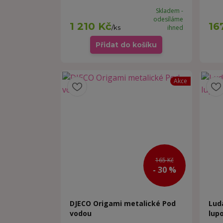
Skladem -
odesíláme
1 210 Kč
16
/
ks
ihned
Přidat do košíku
Akce
165 Kč
- 30 %
DJECO Origami metalické Pod
Lud
vodou
lupo