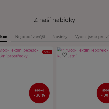
Z naší nabídky
kce
Nejprodávanější
Novinky
Vybrali jsme pro v
Akce
350 Kč
350 
- 30 %
- 30