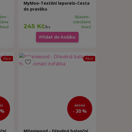
MyMoo-Textilní leporelo-Cesta
do pravěku
dem -
Skladem -
íláme
odesíláme
245 Kč
ihned
/
ks
ihned
Přidat do košíku
Akce
Akce
Kč
439 Kč
 %
- 30 %
ční
Milaniwood - Dřevěná balanční