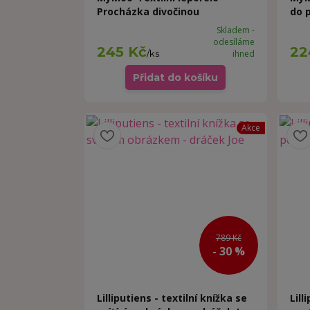
Procházka divočinou
do 
Skladem -
odesíláme
245 Kč
22
/
ks
ihned
Přidat do košíku
Akce
789 Kč
- 30 %
Lilliputiens - textilní knížka se
Lill