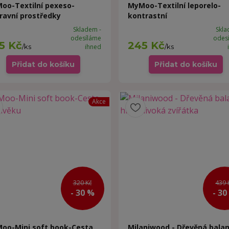
oo-Textilní pexeso-
MyMoo-Textilní leporelo-
ravní prostředky
kontrastní
Skladem -
Skla
odesíláme
odes
5 Kč
245 Kč
/
ks
ihned
/
ks
Přidat do košíku
Přidat do košíku
Akce
320 Kč
439 
- 30 %
- 30
oo-Mini soft book-Cesta
Milaniwood - Dřevěná balan