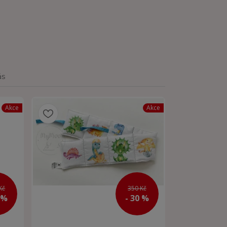
ás
Akce
Akce
Kč
350 Kč
 %
- 30 %