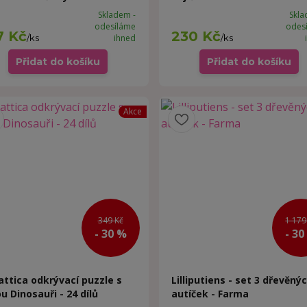
Skladem -
Skla
odesíláme
odes
7 Kč
230 Kč
/
ks
ihned
/
ks
Přidat do košíku
Přidat do košíku
Akce
349 Kč
1 179
- 30 %
- 30
attica odkrývací puzzle s
Lilliputiens - set 3 dřevěný
u Dinosauři - 24 dílů
autíček - Farma