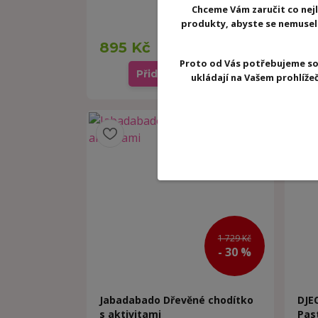
nos
Chceme Vám zaručit co nejl
produkty, abyste se nemuseli 
Skladem -
odesíláme
895 Kč
31
ihned
Proto od Vás potřebujeme so
Přidat do košíku
ukládají na Vašem prohlíž
Akce
1 729 Kč
- 30 %
Jabadabado Dřevěné chodítko
DJE
s aktivitami
Pas