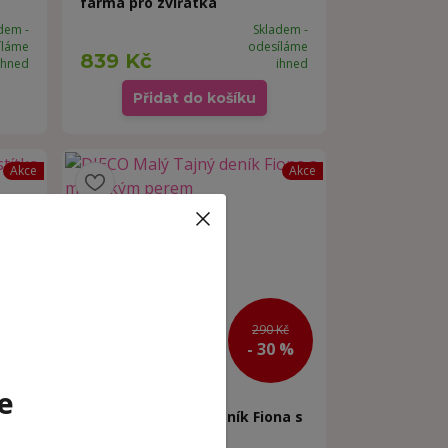
farma pro zvířátka
dem -
Skladem -
íláme
odesíláme
839 Kč
ihned
ihned
Přidat do košíku
Akce
Akce
Kč
290 Kč
 %
- 30 %
e
DJECO Malý Tajný deník Fiona s
áček
magickým perem