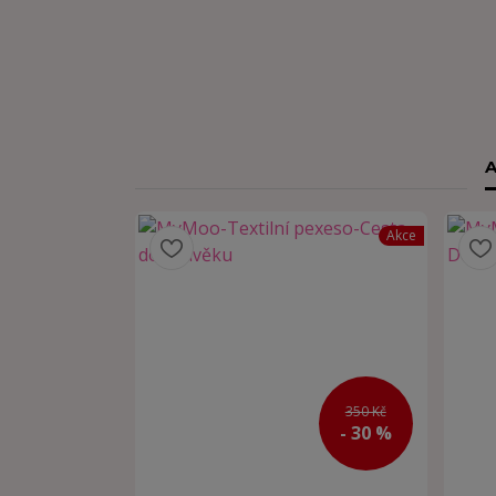
A
Akce
350 Kč
- 30 %