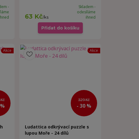
dem -
Skladem -
íláme
odesíláme
63 Kč
ihned
/
ks
ihned
Přidat do košíku
Akce
Akce
 Kč
329 Kč
 %
- 30 %
ch
Ludattica odkrývací puzzle s
lupou Moře - 24 dílů