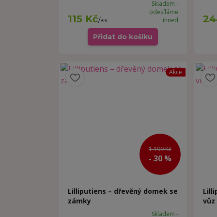
Skladem -
odesíláme
115 Kč
24
/
ks
ihned
Přidat do košíku
Akce
1 199 Kč
- 30 %
Lilliputiens – dřevěný domek se
Lill
zámky
vůz
Skladem -