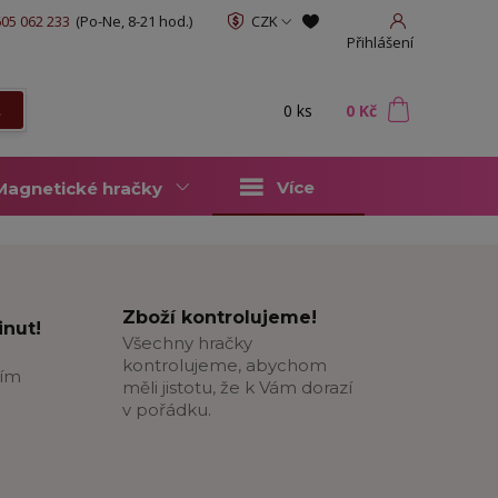
05 062 233
(Po-Ne, 8-21 hod.)
CZK
Přihlášení
0
ks
za
0 Kč
t
Více
Magnetické hračky
Zboží kontrolujeme!
nut!
Všechny hračky
kontrolujeme, abychom
ším
měli jistotu, že k Vám dorazí
v pořádku.