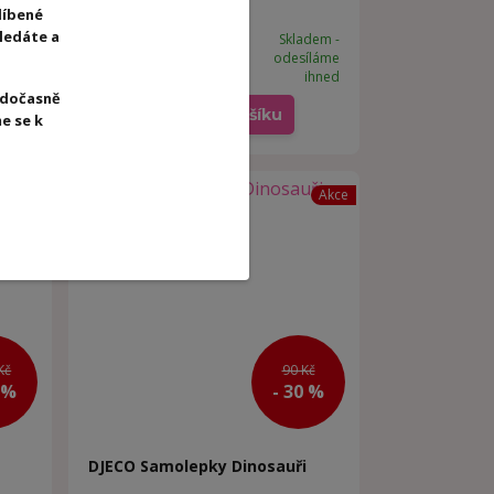
líbené
hledáte a
dem -
Skladem -
íláme
odesíláme
203 Kč
ihned
/
ks
ihned
 dočasně
Přidat do košíku
e se k
Akce
Akce
Kč
90 Kč
 %
- 30 %
DJECO Samolepky Dinosauři