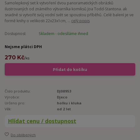
Samolepkový set k vytvoření dvou panoramatických obrázků
ilustrovaných od známého výtvarníka komiksů Joa Todd-Stantona. ak
snadné si vytvořit svůj vodní svět se spoustou příběhů. Celé balení je ve
formě knihy o velikosti 22x23x1cm, ...
celý popis
Dostupnost
Skladem - odesíláme ihned
Nejsme plátci DPH
270 Kč
/
ks
Přidat do košíku
Číslo produktu:
DJ08953
Výrobce:
Djeco
Určeno pro:
holku i kluka
Věk:
od 2 let
Hlídat cenu / dostupnost
Do oblíbených