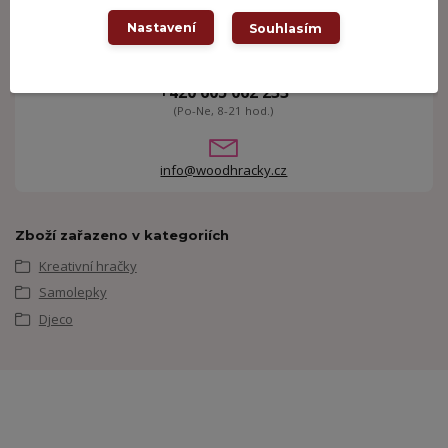
Nastavení
Souhlasím
Potřebujete poradit?
+420 605 062 233
(Po-Ne, 8-21 hod.)
info@woodhracky.cz
Zboží zařazeno v kategoriích
Kreativní hračky
Samolepky
Djeco