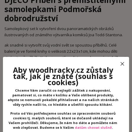
DJECO Příběh s přemístitelnými
samolepkami Podmořská
dobrodružství
Samolepkový set k vytvoření dvou panoramatických obrázků
ilustrovaných od známého výtvarníka komiksů Joa Todd-Stantona.
ak snadné si vytvořit svůj vodní svět se spoustou příběhů. Celé
balení je ve formě knihy o velikosti 22x23x1cm, kde mohou děti
ztvárnit svůj příběh. Kniha je opatřena listem s obrysovými ploškami,
kam se nepoužité samolepky vloží a díky tomu se nikam neztratí.
Aby woodhracky.cz zůstaly
Přemístitelné samolepky se mohou stale dokola aplikovat a tím
tak, jak je znáte
(souhlas s
vznikají další a další nové příběhy. Na cestování jako stvořené.
cookies)
Balení obsahuje 50 přemístitelných samolepek a dvě panoramata s
prostředími. Pro děti od 4 let. Rozměry balení 22 x 23 x 1cm.
Chceme Vám zaručit co nejlepší zážitek z nakupování,
pamatovat si, co máte v košíku a Vaše oblíbené produkty,
Kategorie
:
Kreativní hračky a tvoření
abyste se nemuseli pokaždé přihlašovat a na našich stránkách
vždy rychle našli to, co hledáte a ušetřili spoustu klikání.
Záruka
:
2 roky
Hmotnost
:
0.213 kg
Proto od Vás potřebujeme souhlas se zpracováním souborů
cookies tj. malých souborů, které se dočasně ukládají na
Rozměr balení
:
22 x 23 x 1 cm
Vašem prohlížeči. Děkujeme, že nám ho dáte a pomůžete nám
Kód produktu
:
DJ08953
web zlepšovat. Budeme se k Vašim
datům chovat slušně
.