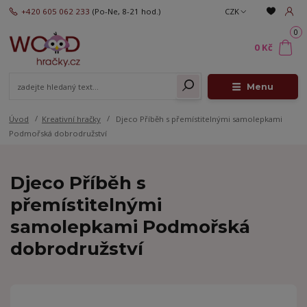
+420 605 062 233
(Po-Ne, 8-21 hod.)
CZK
0
0 Kč
Menu
Úvod
Kreativní hračky
Djeco Příběh s přemístitelnými samolepkami
Podmořská dobrodružství
Djeco Příběh s
přemístitelnými
samolepkami Podmořská
dobrodružství