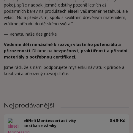
pokoj, spíše naopak. Jemné odstíny pozdně letních až
podzimních barev na produktech eliNeli váš interiér nezahubí, ale
vyladí. No a především, spolu s kvalitním dřevěným materiálem,
vrátíme přírodu do dětského světa.”
— Renata, naše designérka
Vedeme děti nenásilně k rozvoji vlastního potenciálu a
přirozenosti
. Dbáme na
bezpečnost, praktičnost a přírodní
materiály s potřebnou certifikací
.
Jsme rádi, že s námi podporujete myšlenku návratu k přírodě a
kreativní a přirozený rozvoj dítěte.
Nejprodávanější
eliNeli Montessori activity
549 Kč
kostka se zámky