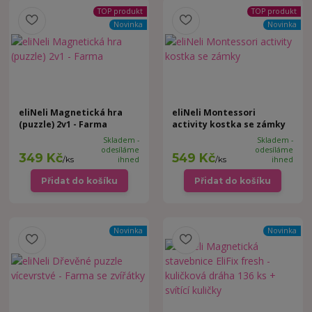
TOP produkt
TOP produkt
Novinka
Novinka
eliNeli Magnetická hra
eliNeli Montessori
(puzzle) 2v1 - Farma
activity kostka se zámky
Skladem -
Skladem -
odesíláme
odesíláme
349 Kč
549 Kč
/
ks
ihned
/
ks
ihned
Přidat do košíku
Přidat do košíku
Novinka
Novinka