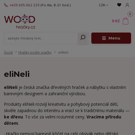
+420 605 062 233
(Po-Ne, 8-21 hod.)
CZK
0
0 Kč
Menu
Úvod
Hračky podle značky
eliNeli
eliNeli
eliNeli
je česká značka dřevěných hraček a nábytku s vlastním
barevným designem a zahraniční výrobou.
Produkty eliNeli rozvíjí kreativitu a pohybový potenciál dětí,
skvěle zapadnou do interiéru a vrací se k tradičnímu materiálu —
ke dřevu
. To vše za velmi rozumné ceny.
Vracíme přírodu
dětem
.
„Hračky nemusí barevně křičet na celý obývák nebo dětský