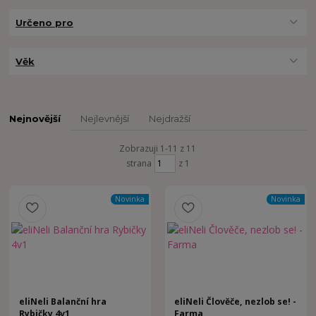
Určeno pro
Věk
Nejnovější
Nejlevnější
Nejdražší
Zobrazuji 1-11 z 11
strana
z 1
Novinka
Novinka
eliNeli Balanční hra
eliNeli Člověče, nezlob se! -
Rybičky 4v1
Farma