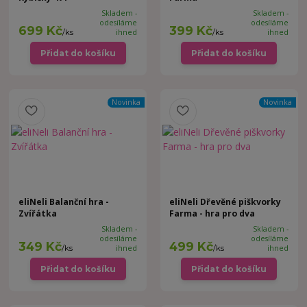
Skladem -
Skladem -
odesíláme
odesíláme
699 Kč
399 Kč
/
ks
ihned
/
ks
ihned
Přidat do košíku
Přidat do košíku
Novinka
Novinka
eliNeli Balanční hra -
eliNeli Dřevěné piškvorky
Zvířátka
Farma - hra pro dva
Skladem -
Skladem -
odesíláme
odesíláme
349 Kč
499 Kč
/
ks
ihned
/
ks
ihned
Přidat do košíku
Přidat do košíku