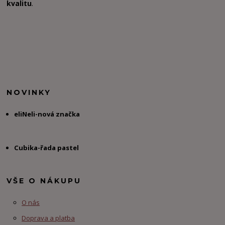
kvalitu
.
NOVINKY
eliNeli-nová značka
Cubika-řada pastel
VŠE O NÁKUPU
O nás
Doprava a platba