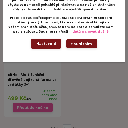
1 999 Kč
399 Kč
/
ks
ihned
/
ks
ihned
abyste se nemuseli pokaždé přihlašovat a na našich stránkách
vždy rychle našli to, co hledáte a ušetřili spoustu klikání.
Přidat do košíku
Přidat do košíku
Proto od Vás potřebujeme souhlas se zpracováním souborů
cookies tj. malých souborů, které se dočasně ukládají na
Vašem prohlížeči. Děkujeme, že nám ho dáte a pomůžete nám
web zlepšovat. Budeme se k Vašim
datům chovat slušně
.
Novinka
Nastavení
Souhlasím
eliNeli Multifunkční
dřevěná pojízdná farma se
zvířátky 3v1
Skladem -
odesíláme
499 Kč
/
ks
ihned
Přidat do košíku
strana
z 1