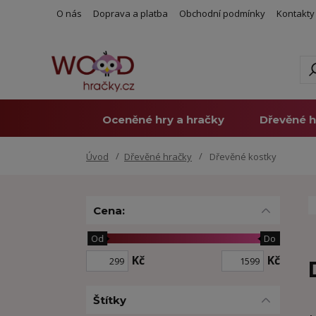
O nás
Doprava a platba
Obchodní podmínky
Kontakty
Oceněné hry a hračky
Dřevěné h
Úvod
Dřevěné hračky
Dřevěné kostky
Cena:
Od
Do
Kč
Kč
Štítky