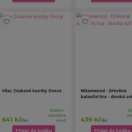
Vilac Zvukové kostky Ovoce
Milaniwood - Dřevěná
balanční hra - divoká zv
Skladem -
Sk
odesíláme
od
641 Kč
439 Kč
/
ks
ihned
/
ks
Přidat do košíku
Přidat do košíku