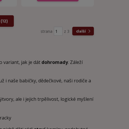
(12)
strana
z 3
další
variant, jak je dát
dohromady
. Záleží
i už i naše babičky, dědečkové, naši rodiče a
ory, ale i jejich trpělivost, logické myšlení