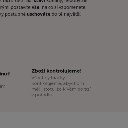
z nichž děti rádi
staví
komíny, nedobytné
rými postavíte
vše
, na co si vzpomenete.
icky postupně
uschováte
do té největší.
Zboží kontrolujeme!
nut!
Všechny hračky
kontrolujeme, abychom
ším
měli jistotu, že k Vám dorazí
v pořádku.