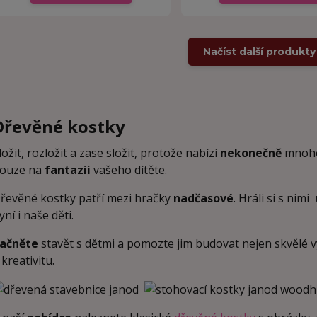
Načíst další produkty 
Dřevěné kostky
ložit, rozložit a zase složit, protože nabízí
nekonečně
mnoho 
ouze na
fantazii
vašeho dítěte.
řevěné kostky patří mezi hračky
nadčasové
. Hráli si s nim
yní i naše děti.
ačněte
stavět s dětmi a pomozte jim budovat nejen skvělé výtv
 kreativitu
.