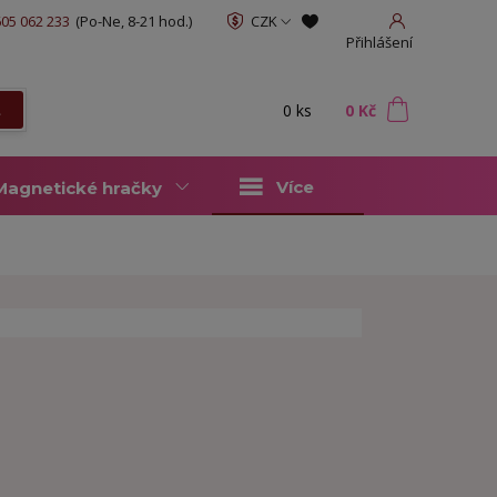
05 062 233
(Po-Ne, 8-21 hod.)
CZK
Přihlášení
0
ks
za
0 Kč
t
Více
Magnetické hračky