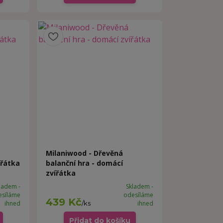
Milaniwood - Dřevěná
ířátka
balanční hra - domácí
zvířátka
ladem -
Skladem -
esíláme
odesíláme
439 Kč
ihned
/
ks
ihned
Přidat do košíku