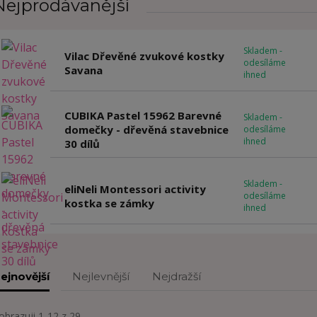
Nejprodávanější
Skladem -
Vilac Dřevěné zvukové kostky
odesíláme
Savana
ihned
CUBIKA Pastel 15962 Barevné
Skladem -
domečky - dřevěná stavebnice
odesíláme
ihned
30 dílů
Skladem -
eliNeli Montessori activity
odesíláme
kostka se zámky
ihned
ejnovější
Nejlevnější
Nejdražší
obrazuji 1-12 z 29