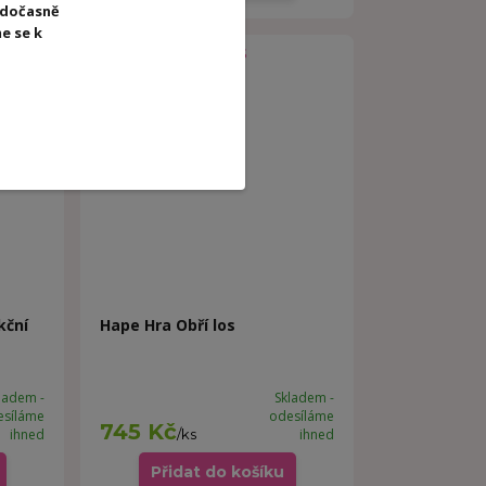
 dočasně
e se k
kční
Hape Hra Obří los
ladem -
Skladem -
esíláme
odesíláme
745 Kč
ihned
/
ks
ihned
Přidat do košíku