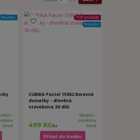
Novinka
TOP produkt
Novinka
stky
CUBIKA Pastel 15962 Barevné
domečky - dřevěná
stavebnice 30 dílů
ladem -
Skladem -
esíláme
odesíláme
499 Kč
ihned
/
ks
ihned
Přidat do košíku