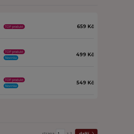
659 Kč
TOP produkt
TOP produkt
499 Kč
Novinka
TOP produkt
549 Kč
Novinka
strana
z 3
další