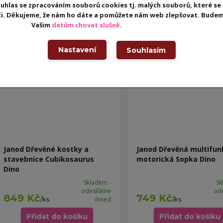
uhlas se zpracováním souborů cookies tj. malých souborů, které se
eči. Děkujeme, že nám ho dáte a pomůžete nám web zlepšovat. Budem
Vašim
datům chovat slušně
.
Nastavení
Souhlasím
Janod Dřevěné kostky a
Janod Dřevěná multifun
stavebnice Cubikosaurus
motorická Sopka Dino
Dino
Skladem -
Sk
odesíláme
od
849 Kč
749 Kč
/
ks
ihned
/
ks
Přidat do košíku
Přidat do košíku