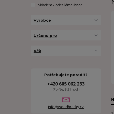
Skladem - odesíláme ihned
Výrobce
Určeno pro
Věk
Potřebujete poradit?
+420 605 062 233
(Po-Ne, 8-21 hod.)
N
info@woodhracky.cz
Z