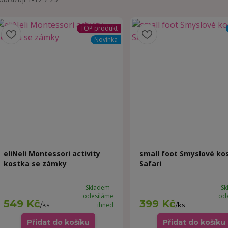
TOP produkt
Novinka
eliNeli Montessori activity
small foot Smyslové ko
kostka se zámky
Safari
Skladem -
Sk
odesíláme
od
549 Kč
399 Kč
/
ks
ihned
/
ks
Přidat do košíku
Přidat do košíku