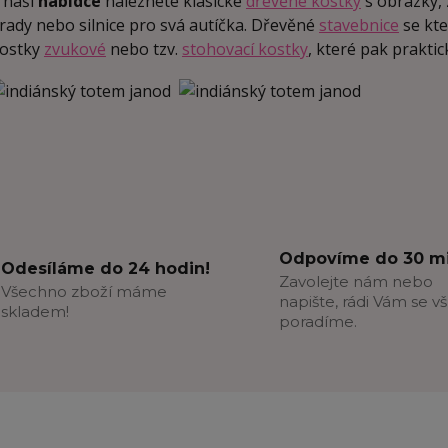
 naší
nabídce
naleznete klasické
dřevěné kostky
s obrázky, 
rady nebo silnice pro svá autíčka. Dřevěné
stavebnice
se kte
ostky
zvukové
nebo tzv.
stohovací kostky
, které pak prakt
Odpovíme do 30 mi
Odesíláme do 24 hodin!
Zavolejte nám nebo
Všechno zboží máme
napište, rádi Vám se v
skladem!
poradíme.