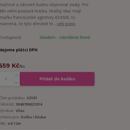
zručnost a zároveň budou objevovat zvuky. Pro
děti velmi poutavá hračka. Hračky Vilac mají
značku francouzské agentury ADEME, to
znamená, že tyto dřevěné hr...
celý popis
Dostupnost
Skladem - odesíláme ihned
Nejsme plátci DPH
659 Kč
/
ks
Přidat do košíku
Číslo produktu:
V2101
EAN kód:
3048700021014
Výrobce:
Vilac
Určeno pro:
holku i kluka
Věk:
od 12m