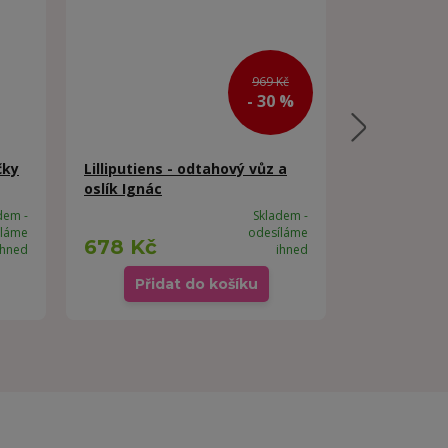
969 Kč
- 30 %
čky
Lilliputiens - odtahový vůz a
Milaniwood 
oslík Ignác
hra - domác
dem -
Skladem -
íláme
odesíláme
678 Kč
307 Kč
ihned
ihned
/
k
Přidat do košíku
Přid