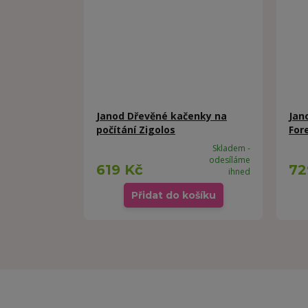
Janod Dřevěné kačenky na
Jan
počítání Zigolos
For
Skladem -
odesíláme
619 Kč
72
ihned
Přidat do košíku