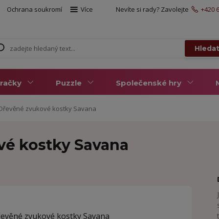
Ochrana soukromí
Více
Nevíte si rady? Zavolejte
+420 6
Hleda
račky
Puzzle
Společenské hry
 Dřevěné zvukové kostky Savana
vé kostky Savana