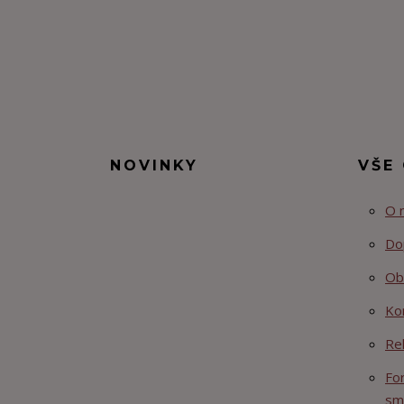
NOVINKY
VŠE
O 
Do
Ob
Ko
Re
Fo
sm