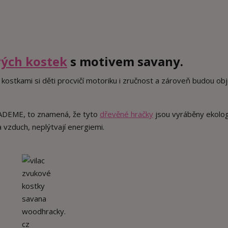
ých kostek
s motivem savany.
ito kostkami si děti procvičí motoriku i zručnost a zároveň budou o
y ADEME, to znamená, že tyto
dřevěné hračky
jsou vyráběny ekolog
a vzduch, neplýtvají energiemi.