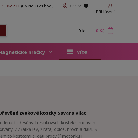
05 062 233
(Po-Ne, 8-21 hod.)
CZK
Přihlášení
0
ks
za
0 Kč
t
Více
Magnetické hračky
Dřevěné zvukové kostky Savana Vilac
Jedenáct dřevěných zvukových kostek s motivem
savany. Zvířátka lev, žirafa, opice, hroch a další. S
těmito kostkami si děti procvičí motoriku i