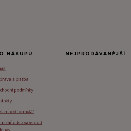
 O NÁKUPU
NEJPRODÁVANĚJŠÍ
nás
prava a platba
chodní podmínky
ntakty
klamační formulář
rmulář odstoupení od
louvy