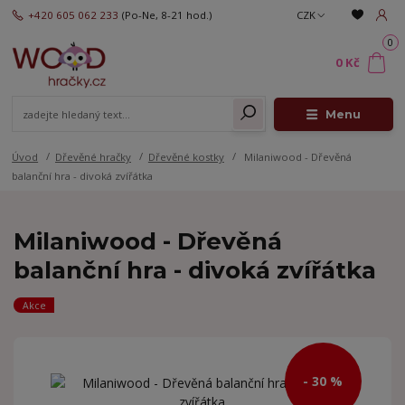
+420 605 062 233
(Po-Ne, 8-21 hod.)
CZK
0
0 Kč
Menu
Úvod
Dřevěné hračky
Dřevěné kostky
Milaniwood - Dřevěná
balanční hra - divoká zvířátka
Milaniwood - Dřevěná
balanční hra - divoká zvířátka
Akce
- 30 %