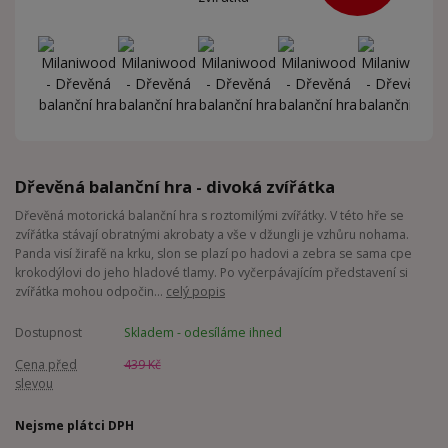
Dřevěná balanční hra - divoká zvířátka
Dřevěná motorická balanční hra s roztomilými zvířátky. V této hře se
zvířátka stávají obratnými akrobaty a vše v džungli je vzhůru nohama.
Panda visí žirafě na krku, slon se plazí po hadovi a zebra se sama cpe
krokodýlovi do jeho hladové tlamy. Po vyčerpávajícím představení si
zvířátka mohou odpočin...
celý popis
Dostupnost
Skladem - odesíláme ihned
Cena před
439 Kč
slevou
Nejsme plátci DPH