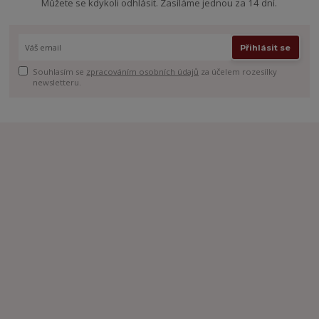
Můžete se kdykoli odhlásit. Zasíláme jednou za 14 dní.
Přihlásit se
Souhlasím se
zpracováním osobních údajů
za účelem rozesílky
newsletteru.