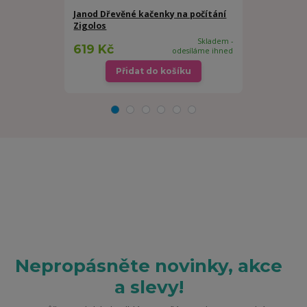
Janod Dřevěné kačenky na počítání
Janod dřevě
Zigolos
Forest
Skladem -
619 Kč
729 Kč
odesíláme ihned
Přidat do košíku
Př
Nepropásněte novinky, akce
a slevy!