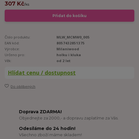
307 Kč
/
ks
Přidat do košíku
Číslo produktu:
MLW_MCMW0_005
EAN kód:
8057432851375
Výrobce:
Milaniwood
Určeno pro:
holku i kluka
Věk:
od 2 let
Hlídat cenu / dostupnost
Do oblíbených
Doprava ZDARMA!
Objednejte za 2000,- a dopravu zaplatíme za Vás.
Odesíláme do 24 hodin!
Všechno zboží máme skladem!