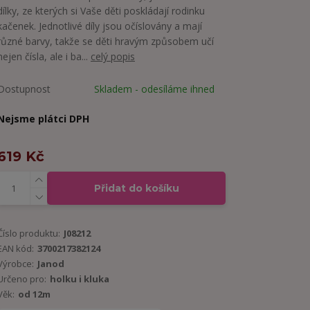
dílky, ze kterých si Vaše děti poskládají rodinku
kačenek. Jednotlivé díly jsou očíslovány a mají
různé barvy, takže se děti hravým způsobem učí
nejen čísla, ale i ba...
celý popis
Dostupnost
Skladem - odesíláme ihned
Nejsme plátci DPH
619 Kč
Přidat do košíku
Číslo produktu:
J08212
EAN kód:
3700217382124
Výrobce:
Janod
Určeno pro:
holku i kluka
Věk:
od 12m