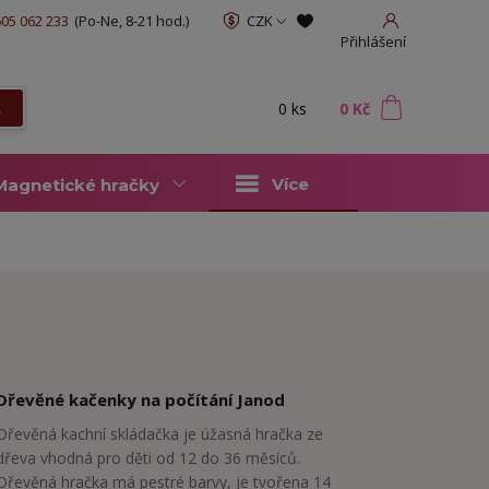
05 062 233
(Po-Ne, 8-21 hod.)
CZK
Přihlášení
0
ks
za
0 Kč
t
Více
Magnetické hračky
Dřevěné kačenky na počítání Janod
Dřevěná kachní skládačka je úžasná hračka ze
dřeva vhodná pro děti od 12 do 36 měsíců.
Dřevěná hračka má pestré barvy, je tvořena 14