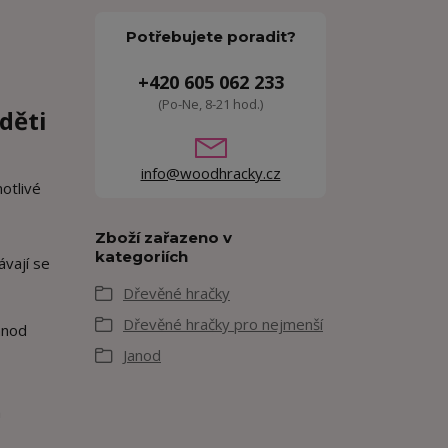
Potřebujete poradit?
+420 605 062 233
(Po-Ne, 8-21 hod.)
děti
info@woodhracky.cz
notlivé
Zboží zařazeno v
kategoriích
ávají se
Dřevěné hračky
Dřevěné hračky pro nejmenší
Janod
a