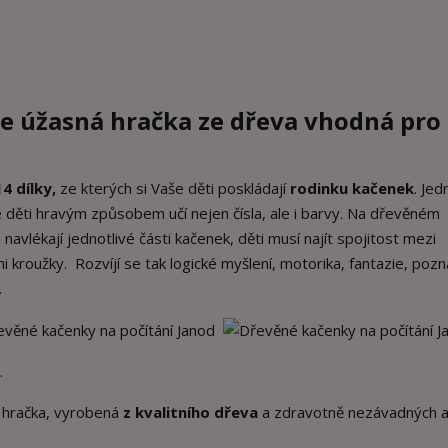
je úžasná
hračka ze dřeva
vhodná
pro 
14 dílky,
ze kterých si Vaše děti poskládají
rodinku kačenek
. Jed
se děti hravým způsobem učí nejen čísla, ale i barvy. Na dřevěném
 navlékají jednotlivé části kačenek, děti musí najít spojitost mezi
kroužky. Rozvíjí se tak logické myšlení, motorika, fantazie, pozn
.
.
hračka, vyrobená
z kvalitního dřeva
a zdravotně nezávadných 