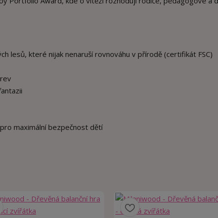
 Portfolio Award, kde o vítězi rozhodují rodiče, pedagogové a dě
lesů, které nijak nenaruší rovnováhu v přírodě (certifikát FSC)
arev
fantazii
y pro maximální bezpečnost dětí