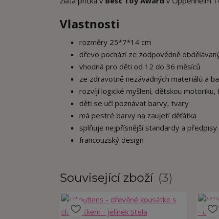
zlatá příčka v
Best Toy Award
v Oppenheim Toy
Vlastnosti
rozměry 25*7*14 cm
dřevo pochází ze zodpovědně obdělávaných 
vhodná pro děti od 12 do 36 měsíců
ze zdravotně nezávadných materiálů a b
rozvíjí logické myšlení, dětskou motoriku, 
děti se učí poznávat barvy, tvary
má pestré barvy na zaujetí děťátka
splňuje nejpřísnější standardy a předpis
francouzský design
Související zboží
3