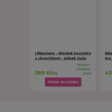
Lilliputiens - dřevěné kousátko
Mil
s chrastítkem - jelínek Stela
hra
Skladem -
odesíláme
389 Kč
43
/
ks
ihned
Přidat do košíku