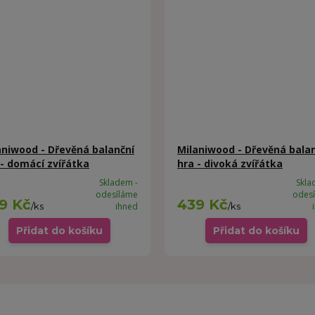
aniwood - Dřevěná balanční
Milaniwood - Dřevěná bala
 - domácí zvířátka
hra - divoká zvířátka
Skladem -
Skla
odesíláme
odes
9 Kč
439 Kč
/
ks
ihned
/
ks
Přidat do košíku
Přidat do košíku