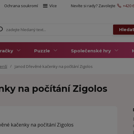
Ochrana soukromí
Více
Nevíte si rady? Zavolejte
+420 6
Hleda
račky
Puzzle
Společenské hry
enší
Janod Dřevěné kačenky na počítání Zigolos
ky na počítání Zigolos