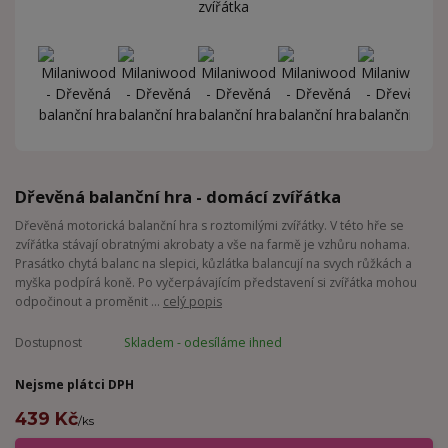
Dřevěná balanční hra - domácí zvířátka
Dřevěná motorická balanční hra s roztomilými zvířátky. V této hře se
zvířátka stávají obratnými akrobaty a vše na farmě je vzhůru nohama.
Prasátko chytá balanc na slepici, kůzlátka balancují na svych růžkách a
myška podpírá koně. Po vyčerpávajícím představení si zvířátka mohou
odpočinout a proměnit ...
celý popis
Dostupnost
Skladem - odesíláme ihned
Nejsme plátci DPH
439 Kč
/
ks