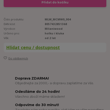
Přidat do košíku
Číslo produktu:
MLW_MCMW0_004
EAN kód:
8057432851368
Výrobce:
Milaniwood
Určeno pro:
holku i kluka
Věk:
od 2 let
Hlídat cenu / dostupnost
Do oblíbených
Doprava ZDARMA!
Objednejte za 2000,- a dopravu zaplatíme za Vás.
Odesíláme do 24 hodin!
Všechno zboží máme skladem!
Odpovíme do 30 minut!
Zavolejte nám nebo napište, rádi Vám se vším poradíme.