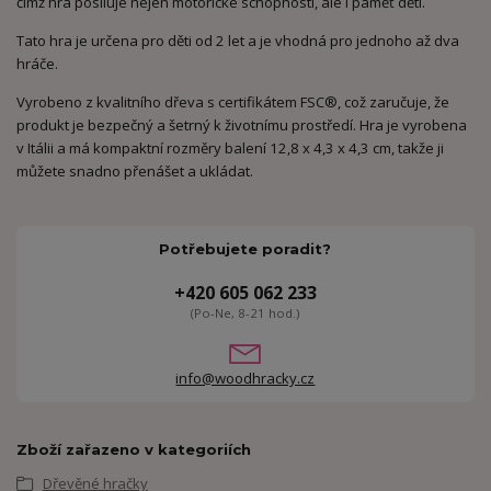
čímž hra posiluje nejen motorické schopnosti, ale i paměť dětí.
Tato hra je určena pro děti od 2 let a je vhodná pro jednoho až dva
hráče.
Vyrobeno z kvalitního dřeva s certifikátem FSC®, což zaručuje, že
produkt je bezpečný a šetrný k životnímu prostředí. Hra je vyrobena
v Itálii a má kompaktní rozměry balení 12,8 x 4,3 x 4,3 cm, takže ji
můžete snadno přenášet a ukládat.
Potřebujete poradit?
+420 605 062 233
(Po-Ne, 8-21 hod.)
info@woodhracky.cz
Zboží zařazeno v kategoriích
Dřevěné hračky