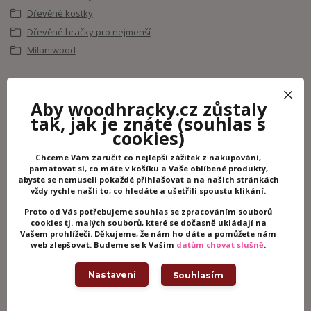
Dřevěné kostky
Dřevěné hračky pro nejmenší
Milaniwood
Související zboží
6
Aby woodhracky.cz zůstaly
tak, jak je znáte
(souhlas s
cookies)
Chceme Vám zaručit co nejlepší zážitek z nakupování,
pamatovat si, co máte v košíku a Vaše oblíbené produkty,
abyste se nemuseli pokaždé přihlašovat a na našich stránkách
vždy rychle našli to, co hledáte a ušetřili spoustu klikání.
Proto od Vás potřebujeme souhlas se zpracováním souborů
cookies tj. malých souborů, které se dočasně ukládají na
Vašem prohlížeči. Děkujeme, že nám ho dáte a pomůžete nám
web zlepšovat. Budeme se k Vašim
datům chovat slušně
.
Nastavení
Souhlasím
Janod Dřevěné kačenky na počítání
Janod dřevě
Zigolos
Forest
Skladem -