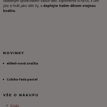
oblíbeným společníkem Vašich dětí. Vzpomeňte si na to, s čím
jste si hráli jako děti Vy, a
dopřejte Vašim dětem stejnou
kvalitu
.
NOVINKY
eliNeli-nová značka
Cubika-řada pastel
VŠE O NÁKUPU
O nás