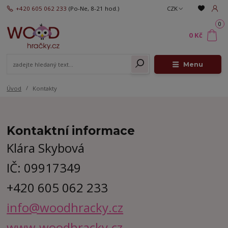
+420 605 062 233
(Po-Ne, 8-21 hod.)
CZK
0
0 Kč
Menu
Úvod
Kontakty
Kontaktní informace
Klára Skybová
IČ: 09917349
+420 605 062 233
info@woodhracky.cz
www.woodhracky.cz