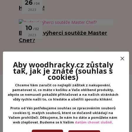
26
04
Hurá ven!
2023
10
02
Budoucí výherci soutěže Master
2023
Chef?
Zobrazit všechny články
Aby woodhracky.cz zůstaly
tak, jak je znáte
(souhlas s
cookies)
Chceme Vám zaručit co nejlepší zážitek z nakupování,
pamatovat si, co máte v košíku a Vaše oblíbené produkty,
abyste se nemuseli pokaždé přihlašovat a na našich stránkách
vždy rychle našli to, co hledáte a ušetřili spoustu klikání.
Proto od Vás potřebujeme souhlas se zpracováním souborů
cookies tj. malých souborů, které se dočasně ukládají na
Vašem prohlížeči. Děkujeme, že nám ho dáte a pomůžete nám
web zlepšovat. Budeme se k Vašim
datům chovat slušně
.
Nepropásněte novinky, akce