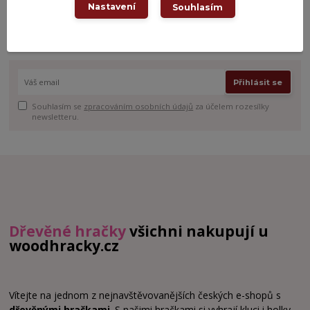
Nastavení
Souhlasím
a slevy!
Můžete se kdykoli odhlásit. Zasíláme jednou za 14 dní.
Přihlásit se
Souhlasím se
zpracováním osobních údajů
za účelem rozesílky
newsletteru.
Dřevěné hračky
všichni nakupují u
woodhracky.cz
Vítejte na jednom z nejnavštěvovanějších českých e-shopů s
dřevěnými hračkami
. S našimi hračkami si vyhrají kluci i holky