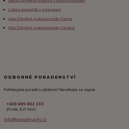
Dětská promítací baterka 4 tradiční pohádky
Cubika Autojeřáb s magnetem
Vilac Dřevěné zvukové kostky Farma
Vilac Dřevěné zvukové kostky Savana
ODBORNÉ PORADENSTVÍ
Potřebujete poradit s výběrem? Neváhejte se zeptat
+420 605 062 233
(Po-Ne, 8-21 hod.)
info@woodhracky.cz