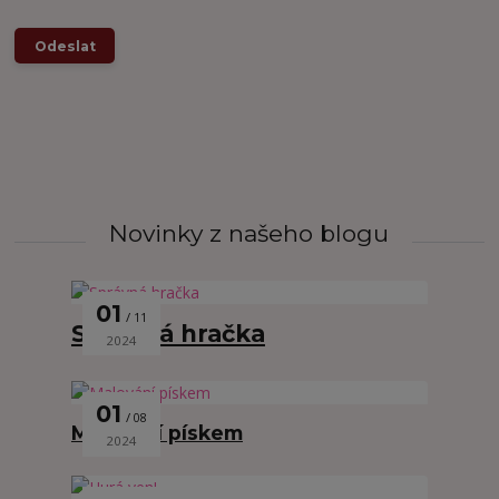
Novinky z našeho blogu
01
11
Správná hračka
2024
01
08
Malování pískem
2024