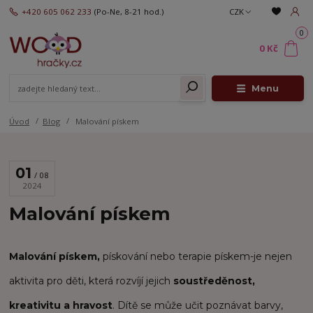
+420 605 062 233
(Po-Ne, 8-21 hod.)
CZK
0
0 Kč
Menu
Úvod
Blog
Malování pískem
01
08
2024
Malování pískem
Malování pískem,
pískování nebo terapie pískem-je nejen
aktivita pro děti, která rozvíjí jejich
soustředěnost,
kreativitu a hravost
. Dítě se může učit poznávat barvy,