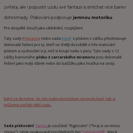
zvířata, ale i popustit uzdu své fantazii a smíchat více barev
dohromady. Pískování podporuje
jemnou motoriku
.
Pro dospělé slouží jako uklidnění, rozptýlení.
Taty sady-
Princezny
nebo sada
Koně
s pískem v sáčku představuje
dokonalé řešení pro ty, kteří se chtějí dozvědět o hře malování
pískem a vyzkoušet si ji, než si koupí sadu s pery. Tyto sady s 12
sáčky barevného
písku z carrarského mramoru
jsou dokonalé
řešení jako malý dárek nebo do baťůžku jako hračka na cesty.
Když se dozvíme, že nás malování pískem opravdu baví, tak si
můžeme pořídit větší sadu.
Sada pískování
Farma
je součástí "Rigiocami" ("hraj si se mnou
znovu"), série opakovaně použitelných her
Sabbiarelli®
, která