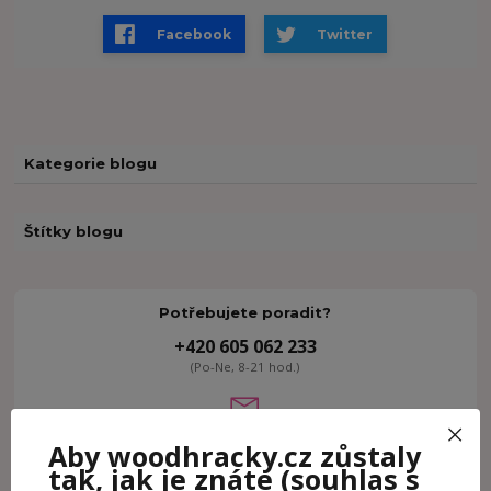
Facebook
Twitter
Kategorie blogu
Štítky blogu
Potřebujete poradit?
+420 605 062 233
(Po-Ne, 8-21 hod.)
info@woodhracky.cz
Aby woodhracky.cz zůstaly
tak, jak je znáte
(souhlas s