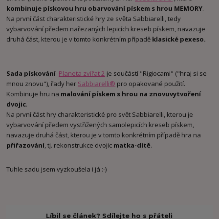
kombinuje pískovou hru obarvování pískem s hrou MEMORY
.
Na první část charakteristické hry ze světa Sabbiarelli, tedy
vybarvování předem nařezaných lepicích kreseb pískem, navazuje
druhá část, kterou je v tomto konkrétním případě
klasické pexeso.
Sada pískování
Planeta zvířat 2
je součástí "Rigiocami" ("hraj si se
mnou znovu"), řady her
Sabbiarelli®
pro opakované použití.
Kombinuje hru na
malování pískem s hrou na znovuvytvoření
dvojic
.
Na první část hry charakteristické pro svět Sabbiarelli, kterou je
vybarvování předem vystřižených samolepicích kreseb pískem,
navazuje druhá část, kterou je v tomto konkrétním případě hra na
přiřazování
, tj. rekonstrukce dvojic
matka-dítě
.
Tuhle sadu jsem vyzkoušela i já :-)
Líbil se článek? Sdílejte ho s přáteli