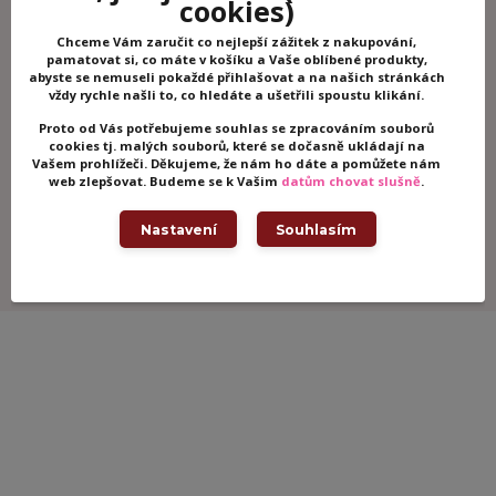
cookies)
Chceme Vám zaručit co nejlepší zážitek z nakupování,
Doprava ZDARMA!
pamatovat si, co máte v košíku a Vaše oblíbené produkty,
Objednejte za 2000,- a dopravu zaplatíme za Vás.
abyste se nemuseli pokaždé přihlašovat a na našich stránkách
vždy rychle našli to, co hledáte a ušetřili spoustu klikání.
Odesíláme do 24 hodin!
Proto od Vás potřebujeme souhlas se zpracováním souborů
Všechno zboží máme skladem!
cookies tj. malých souborů, které se dočasně ukládají na
Vašem prohlížeči. Děkujeme, že nám ho dáte a pomůžete nám
Odpovíme do 30 minut!
web zlepšovat. Budeme se k Vašim
datům chovat slušně
.
Zavolejte nám nebo napište, rádi Vám se vším poradíme.
Nastavení
Souhlasím
Zboží kontrolujeme!
Všechny hračky kontrolujeme, abychom měli jistotu, že k
Vám dorazí v pořádku.