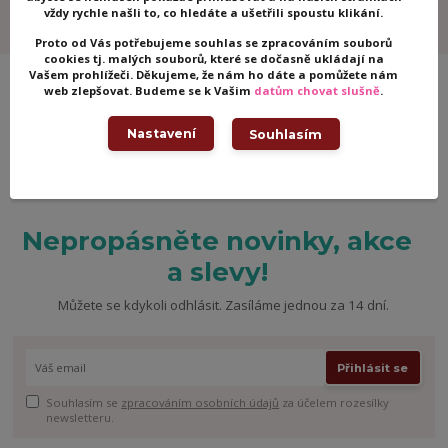
Cubika
vždy rychle našli to, co hledáte a ušetřili spoustu klikání.
Proto od Vás potřebujeme souhlas se zpracováním souborů
cookies tj. malých souborů, které se dočasně ukládají na
Vašem prohlížeči. Děkujeme, že nám ho dáte a pomůžete nám
web zlepšovat. Budeme se k Vašim
datům chovat slušně
.
Nastavení
Souhlasím
Nepropásněte novinky, akce
a slevy!
Můžete se kdykoli odhlásit. Zasíláme jednou za 14 dní.
Přihlásit se
Souhlasím se
zpracováním osobních údajů
za účelem rozesílky
newsletteru.