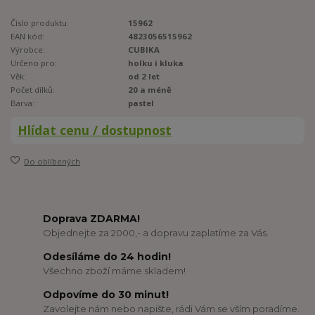
Číslo produktu:
15962
EAN kód:
4823056515962
Výrobce:
CUBIKA
Určeno pro:
holku i kluka
Věk:
od 2 let
Počet dílků:
20 a méně
Barva:
pastel
Hlídat cenu / dostupnost
Do oblíbených
Doprava ZDARMA!
Objednejte za 2000,- a dopravu zaplatíme za Vás.
Odesíláme do 24 hodin!
Všechno zboží máme skladem!
Odpovíme do 30 minut!
Zavolejte nám nebo napište, rádi Vám se vším poradíme.