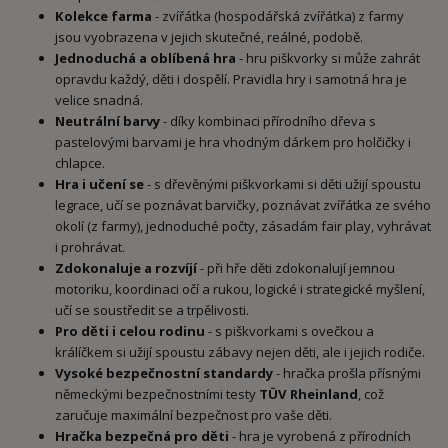
Kolekce farma
- zvířátka (hospodářská zvířátka) z farmy
jsou vyobrazena v jejich skutečné, reálné, podobě.
Jednoduchá a oblíbená hra
- hru piškvorky si může zahrát
opravdu každý, děti i dospělí. Pravidla hry i samotná hra je
velice snadná.
Neutrální barvy
- díky kombinaci přírodního dřeva s
pastelovými barvami je hra vhodným dárkem pro holčičky i
chlapce.
Hra i učení se
- s dřevěnými piškvorkami si děti užijí spoustu
legrace, učí se poznávat barvičky, poznávat zvířátka ze svého
okolí (z farmy), jednoduché počty, zásadám fair play, vyhrávat
i prohrávat.
Zdokonaluje a rozvíjí
- při hře děti zdokonalují jemnou
motoriku, koordinaci očí a rukou, logické i strategické myšlení,
učí se soustředit se a trpělivosti.
Pro děti i celou rodinu
- s piškvorkami s ovečkou a
králíčkem si užijí spoustu zábavy nejen děti, ale i jejich rodiče.
Vysoké bezpečnostní standardy
- hračka prošla přísnými
německými bezpečnostními testy
TÜV Rheinland
, což
zaručuje maximální bezpečnost pro vaše děti.
Hračka bezpečná pro děti
- hra je vyrobená z přírodních