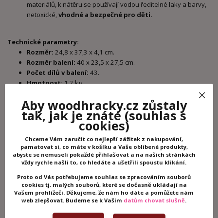
materiálů, k nátěru se používají vodou ředitelné laky a barvy,
netoxické,
vhodné a bezpečné pro děti.
Technické parametry:
Rozměr:
24,8 x 37,3 x 4,1 cm.
Rozměr balení:
40 x 23,5 x 27,5 cm.
Počet dílů v balení:
43.
Hmotnost:
1,2 kg.
Materiál:
dřevo Schima, překližka, MDF.
Aby woodhracky.cz zůstaly
Certifikáty a normy:
CE, 2009/48/ES, TÜV Rheinland, EN 71-
tak, jak je znáte
(souhlas s
1, 2 a 3.
cookies)
Doporučený věk:
od 3 let, 36+.
Chceme Vám zaručit co nejlepší zážitek z nakupování,
pamatovat si, co máte v košíku a Vaše oblíbené produkty,
abyste se nemuseli pokaždé přihlašovat a na našich stránkách
Potřebujete poradit?
vždy rychle našli to, co hledáte a ušetřili spoustu klikání.
+420 605 062 233
Proto od Vás potřebujeme souhlas se zpracováním souborů
cookies tj. malých souborů, které se dočasně ukládají na
(Po-Ne, 8-21 hod.)
Vašem prohlížeči. Děkujeme, že nám ho dáte a pomůžete nám
web zlepšovat. Budeme se k Vašim
datům chovat slušně
.
info@woodhracky.cz