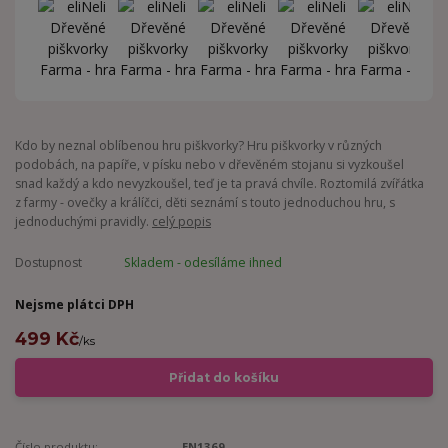
Kdo by neznal oblíbenou hru piškvorky? Hru piškvorky v různých
podobách, na papíře, v písku nebo v dřevěném stojanu si vyzkoušel
snad každý a kdo nevyzkoušel, teď je ta pravá chvíle. Roztomilá zvířátka
z farmy - ovečky a králíčci, děti seznámí s touto jednoduchou hru, s
jednoduchými pravidly.
celý popis
Dostupnost
Skladem - odesíláme ihned
Nejsme plátci DPH
499 Kč
/
ks
Přidat do košíku
Číslo produktu:
EN1369