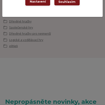
Nastavení
Souhlasím
Zboží zařazeno v kategoriích
Dřevěné hračky
Společenské hry
Dřevěné hračky pro nejmenší
Logické a vzdělávací hry
eliNeli
Nepropásněte novinky, akce