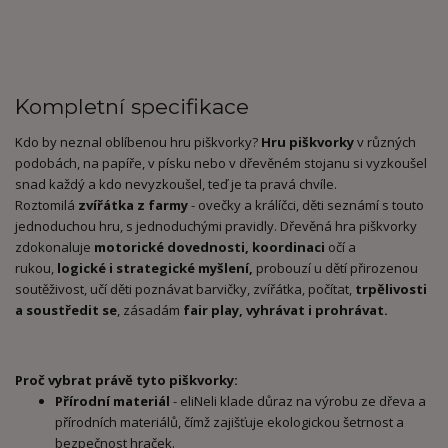
Kompletní specifikace
Kdo by neznal oblíbenou hru piškvorky?
Hru piškvorky
v různých
podobách, na papíře, v písku nebo v dřevěném stojanu si vyzkoušel
snad každý a kdo nevyzkoušel, teď je ta pravá chvíle.
Roztomilá
zvířátka z farmy
- ovečky a králíčci, děti seznámí s touto
jednoduchou hru, s jednoduchými pravidly. Dřevěná hra piškvorky
zdokonaluje
motorické dovednosti, koordinaci
očí a
rukou,
logické i strategické myšlení,
probouzí u dětí přirozenou
soutěživost, učí děti poznávat barvičky, zvířátka, počítat,
trpělivosti
a soustředit se
, zásadám
fair play, vyhrávat i prohrávat.
Proč vybrat právě tyto piškvorky:
Přírodní materiál
- eliNeli klade důraz na výrobu ze dřeva a
přírodních materiálů, čímž zajišťuje ekologickou šetrnost a
bezpečnost hraček.