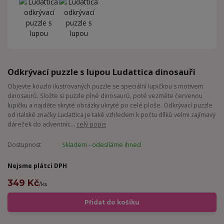
Odkrývací puzzle s lupou Ludattica dinosauři
Objevte kouzlo ilustrovaných puzzle se speciální lupičkou s motivem
dinosaurů. Složte si puzzle plné dinosaurů, poté vezměte červenou
lupičku a najděte skryté obrázky ukryté po celé ploše. Odkrývací puzzle
od italské značky Ludattica je také vzhledem k počtu dílků velmi zajímavý
dáreček do adventníc...
celý popis
Dostupnost
Skladem - odesíláme ihned
Nejsme plátci DPH
349 Kč
/
ks
Přidat do košíku