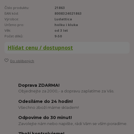
Číslo produktu:
21863
EAN kód:
8008324021863
Výrobce:
Ludattica
Určeno pro:
holku i kluka
Věk:
od 3 let
Počet dílků:
9-50
Hlídat cenu / dostupnost
Do oblíbených
Doprava ZDARMA!
Objednejte za 2000,- a dopravu zaplatíme za Vás.
Odesíláme do 24 hodin!
Všechno zboží máme skladem!
Odpovíme do 30 minut!
Zavolejte nám nebo napište, rádi Vám se vším poradíme.
Zboží kontrolujeme!