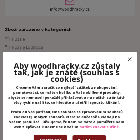
info@woodhracky.cz
Zboží zařazeno v kategoriích
Puzzle
Puzzle Ludattica
Ludattica
Aby woodhracky.cz zůstaly
tak, jak je znáte
(souhlas s
Související zboží
4
cookies)
Chceme Vám zaručit co nejlepší zážitek z nakupování,
pamatovat si, co máte v košíku a Vaše oblíbené produkty,
abyste se nemuseli pokaždé přihlašovat a na našich stránkách
vždy rychle našli to, co hledáte a ušetřili spoustu klikání.
Proto od Vás potřebujeme souhlas se zpracováním souborů
cookies tj. malých souborů, které se dočasně ukládají na
Vašem prohlížeči. Děkujeme, že nám ho dáte a pomůžete nám
web zlepšovat. Budeme se k Vašim
datům chovat slušně
.