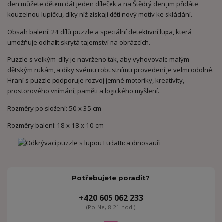
den můžete dětem dát jeden díleček a na Štědrý den jim přidáte
kouzelnou lupičku, díky níž získají děti nový motiv ke skládání.
Obsah balení: 24 dílů puzzle a speciální detektivní lupa, která
umožňuje odhalit skrytá tajemství na obrázcích.
Puzzle s velkými díly je navrženo tak, aby vyhovovalo malým
dětským rukám, a díky svému robustnímu provedení je velmi odolné.
Hraní s puzzle podporuje rozvoj jemné motoriky, kreativity,
prostorového vnímání, paměti a logického myšlení.
Rozměry po složení: 50 x 35 cm
Rozměry balení: 18 x 18 x 10 cm
Potřebujete poradit?
+420 605 062 233
(Po-Ne, 8-21 hod.)