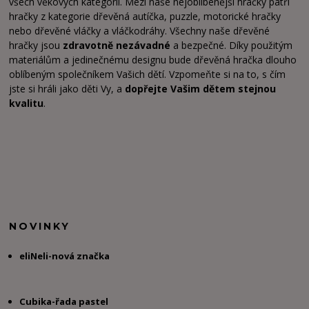
všech věkových kategorií. Mezi naše nejoblíbenější hračky patří
hračky z kategorie dřevěná autíčka, puzzle, motorické hračky
nebo dřevěné vláčky a vláčkodráhy. Všechny naše dřevěné
hračky jsou
zdravotně nezávadné
a bezpečné. Díky použitým
materiálům a jedinečnému designu bude dřevěná hračka dlouho
oblíbeným společníkem Vašich dětí. Vzpomeňte si na to, s čím
jste si hráli jako děti Vy, a
dopřejte Vašim dětem stejnou
kvalitu
.
NOVINKY
eliNeli-nová značka
Cubika-řada pastel