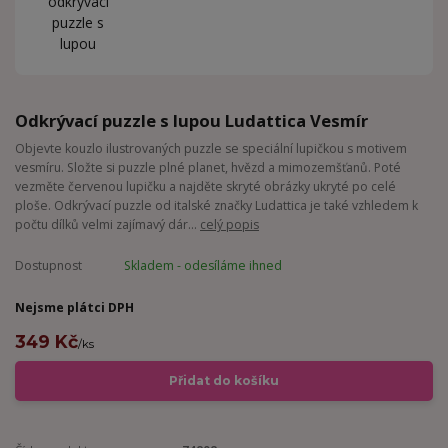
Odkrývací puzzle s lupou Ludattica Vesmír
Objevte kouzlo ilustrovaných puzzle se speciální lupičkou s motivem
vesmíru. Složte si puzzle plné planet, hvězd a mimozemšťanů. Poté
vezměte červenou lupičku a najděte skryté obrázky ukryté po celé
ploše. Odkrývací puzzle od italské značky Ludattica je také vzhledem k
počtu dílků velmi zajímavý dár...
celý popis
Dostupnost
Skladem - odesíláme ihned
Nejsme plátci DPH
349 Kč
/
ks
Přidat do košíku