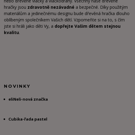
nebo dřevěné vláčky a vláčkodráhy. Všechny naše dřevěné
hračky jsou
zdravotně nezávadné
a bezpečné. Díky použitým
materiálům a jedinečnému designu bude dřevěná hračka dlouho
oblíbeným společníkem Vašich dětí. Vzpomeňte si na to, s čím
jste si hráli jako děti Vy, a
dopřejte Vašim dětem stejnou
kvalitu
.
NOVINKY
eliNeli-nová značka
Cubika-řada pastel