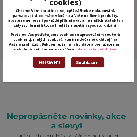
cookies)
Chceme Vám zaručit co nejlepší zážitek z nakupování,
pamatovat si, co máte v košíku a Vaše oblíbené produkty,
Zboží zařazeno v kategoriích
abyste se nemuseli pokaždé přihlašovat a na našich stránkách
vždy rychle našli to, co hledáte a ušetřili spoustu klikání.
Puzzle
Proto od Vás potřebujeme souhlas se zpracováním souborů
Puzzle Ludattica
cookies tj. malých souborů, které se dočasně ukládají na
Ludattica
Vašem prohlížeči. Děkujeme, že nám ho dáte a pomůžete nám
web zlepšovat. Budeme se k Vašim
datům chovat slušně
.
Nastavení
Souhlasím
Nepropásněte novinky, akce
a slevy!
Můžete se kdykoli odhlásit. Zasíláme jednou za 14 dní.