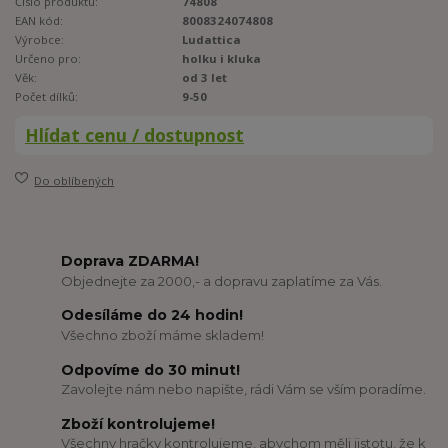
Číslo produktu:
74808
EAN kód:
8008324074808
Výrobce:
Ludattica
Určeno pro:
holku i kluka
Věk:
od 3 let
Počet dílků:
9-50
Hlídat cenu / dostupnost
Do oblíbených
Doprava ZDARMA!
Objednejte za 2000,- a dopravu zaplatíme za Vás.
Odesíláme do 24 hodin!
Všechno zboží máme skladem!
Odpovíme do 30 minut!
Zavolejte nám nebo napište, rádi Vám se vším poradíme.
Zboží kontrolujeme!
Všechny hračky kontrolujeme, abychom měli jistotu, že k