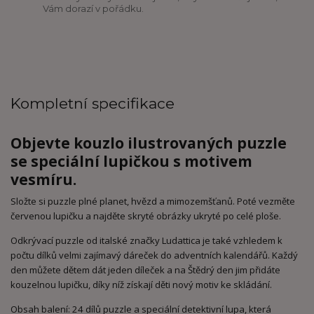
Vám dorazí v pořádku.
Kompletní specifikace
Objevte kouzlo ilustrovaných puzzle
se speciální lupičkou s motivem
vesmíru.
Složte si puzzle plné planet, hvězd a mimozemšťanů. Poté vezměte
červenou lupičku a najděte skryté obrázky ukryté po celé ploše.
Odkrývací puzzle od italské značky Ludattica je také vzhledem k
počtu dílků velmi zajímavý dáreček do adventních kalendářů. Každý
den můžete dětem dát jeden díleček a na Štědrý den jim přidáte
kouzelnou lupičku, díky níž získají děti nový motiv ke skládání.
Obsah balení: 24 dílů puzzle a speciální detektivní lupa, která