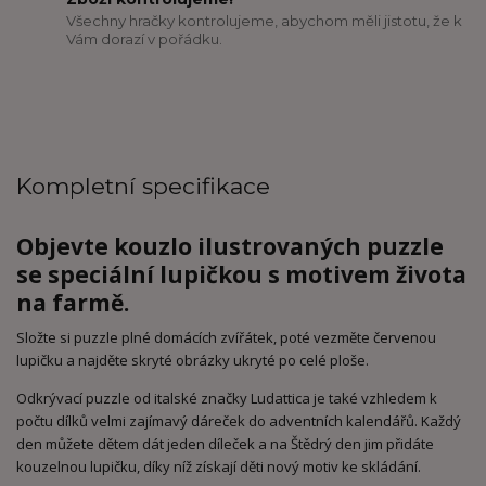
Všechny hračky kontrolujeme, abychom měli jistotu, že k
Vám dorazí v pořádku.
Kompletní specifikace
Objevte kouzlo ilustrovaných puzzle
se speciální lupičkou s motivem života
na farmě.
Složte si puzzle plné domácích zvířátek, poté vezměte červenou
lupičku a najděte skryté obrázky ukryté po celé ploše.
Odkrývací puzzle od italské značky Ludattica je také vzhledem k
počtu dílků velmi zajímavý dáreček do adventních kalendářů. Každý
den můžete dětem dát jeden díleček a na Štědrý den jim přidáte
kouzelnou lupičku, díky níž získají děti nový motiv ke skládání.