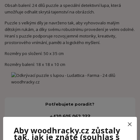
Obsah balení: 24 dílů puzzle a speciální detektivní lupa, která
umožňuje odhalit skrytá tajemství na obrázcích.
Puzzle s velkými díly je navrženo tak, aby vyhovovalo malým
dětským rukám, a díky svému robustnímu provedení je velmi odolné.
Hraní s puzzle podporuje rozvoj jemné motoriky, kreativity,
prostorového vnímání, paměti a logického myšlení.
Rozměry po složení: 50 x 35 cm
Rozměry balení: 18 x 18 x 10 cm
Potřebujete poradit?
+420 605 062 233
(Po-Ne, 8-21 hod.)
Aby woodhracky.cz zůstaly
tak, jak je znáte
(souhlas s