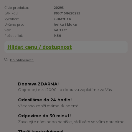
Číslo produktu:
20293
EAN kód:
8057158620293
Výrobce:
Ludattica
Určeno pro:
holku i kluka
Věk:
od 3 let
Počet dílků:
9-50
Hlídat cenu / dostupnost
Do oblíbených
Doprava ZDARMA!
Objednejte za 2000,- a dopravu zaplatíme za Vás.
Odesíláme do 24 hodin!
Všechno zboží máme skladem!
Odpovíme do 30 minut!
Zavolejte nám nebo napište, rádi Vám se vším poradíme.
Zboží kontrolujeme!