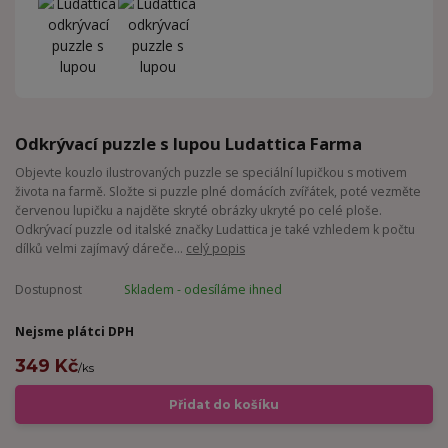
Odkrývací puzzle s lupou Ludattica Farma
Objevte kouzlo ilustrovaných puzzle se speciální lupičkou s motivem
života na farmě. Složte si puzzle plné domácích zvířátek, poté vezměte
červenou lupičku a najděte skryté obrázky ukryté po celé ploše.
Odkrývací puzzle od italské značky Ludattica je také vzhledem k počtu
dílků velmi zajímavý dáreče...
celý popis
Dostupnost
Skladem - odesíláme ihned
Nejsme plátci DPH
349 Kč
/
ks
Přidat do košíku