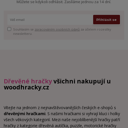
Můžete se kdykoli odhlásit. Zasíláme jednou za 14 dní.
Přihlásit se
Souhlasím se
zpracováním osobních údajů
za účelem rozesílky
newsletteru.
Dřevěné hračky
všichni nakupují u
woodhracky.cz
Vítejte na jednom z nejnavštěvovanějších českých e-shopů s
dřevěnými hračkami
. S našimi hračkami si vyhrají kluci i holky
všech věkových kategorií. Mezi naše nejoblíbenější hračky patří
hračky z kategorie dřevěná autíčka, puzzle, motorické hračky