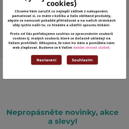
info@woodhracky.cz
cookies)
Chceme Vám zaručit co nejlepší zážitek z nakupování,
pamatovat si, co máte v košíku a Vaše oblíbené produkty,
Zboží zařazeno v kategoriích
abyste se nemuseli pokaždé přihlašovat a na našich stránkách
vždy rychle našli to, co hledáte a ušetřili spoustu klikání.
Puzzle
Proto od Vás potřebujeme souhlas se zpracováním souborů
Puzzle Ludattica
cookies tj. malých souborů, které se dočasně ukládají na
Vašem prohlížeči. Děkujeme, že nám ho dáte a pomůžete nám
Ludattica
web zlepšovat. Budeme se k Vašim
datům chovat slušně
.
Nastavení
Souhlasím
Nepropásněte novinky, akce
a slevy!