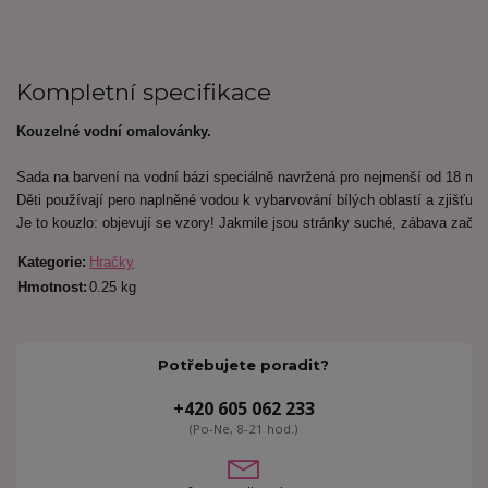
Kompletní specifikace
Kouzelné vodní omalovánky.
Sada na barvení na vodní bázi speciálně navržená pro nejmenší od 18 měs
Děti používají pero naplněné vodou k vybarvování bílých oblastí a zjišťují
Je to kouzlo: objevují se vzory! Jakmile jsou stránky suché, zábava začí
Kategorie
:
Hračky
Hmotnost
:
0.25 kg
Potřebujete poradit?
+420 605 062 233
(Po-Ne, 8-21 hod.)