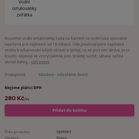
Kouzelné vodní omalovánky.Sada na barvení na vodní bázi speciálně
navržená pro nejmenší od 18 měsíců. Děti používají pero naplněné
vodou k vybarvování bílých oblastí a zjišťují, co se pod ním skrývá. Je to
kouzlo: objevují se vzory! Jakmile jsou stránky suché, zábava začíná
znovu! Kateg...
celý popis
Dostupnost
Skladem - odesíláme ihned
Nejsme plátci DPH
280 Kč
/
ks
Přidat do košíku
Číslo produktu:
DJ09067
Výrobce:
Djeco