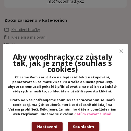
info@woodhracky.cz
Zboží zařazeno v kategoriích
Kreativní hračky
Kreslení a malování
Djeco
Aby woodhracky.cz zůstaly
tak, jak je znáte
(souhlas s
cookies)
Chceme Vám zaručit co nejlepší zážitek z nakupování,
pamatovat si, co máte v košíku a Vaše oblíbené produkty,
abyste se nemuseli pokaždé přihlašovat a na našich stránkách
vždy rychle našli to, co hledáte a ušetřili spoustu klikání.
Proto od Vás potřebujeme souhlas se zpracováním souborů
cookies tj. malých souborů, které se dočasně ukládají na
Vašem prohlížeči. Děkujeme, že nám ho dáte a pomůžete nám
Nepropásněte novinky, akce
web zlepšovat. Budeme se k Vašim
datům chovat slušně
.
a slevy!
Nastavení
Souhlasím