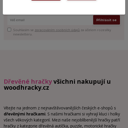
Můžete se kdykoli odhlásit. Zasíláme jednou za 14 dní.
Přihlásit se
Souhlasím se
zpracováním osobních údajů
za účelem rozesílky
newsletteru.
Dřevěné hračky
všichni nakupují u
woodhracky.cz
Vítejte na jednom z nejnavštěvovanějších českých e-shopů s
dřevěnými hračkami
. S našimi hračkami si vyhrají kluci i holky
všech věkových kategorií. Mezi naše nejoblíbenější hračky patří
hračky z kategorie dřevěná autíčka, puzzle, motorické hračky