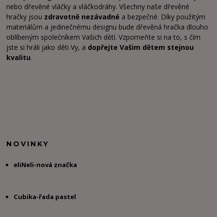
nebo dřevěné vláčky a vláčkodráhy. Všechny naše dřevěné
hračky jsou
zdravotně nezávadné
a bezpečné. Díky použitým
materiálům a jedinečnému designu bude dřevěná hračka dlouho
oblíbeným společníkem Vašich dětí. Vzpomeňte si na to, s čím
jste si hráli jako děti Vy, a
dopřejte Vašim dětem stejnou
kvalitu
.
NOVINKY
eliNeli-nová značka
Cubika-řada pastel