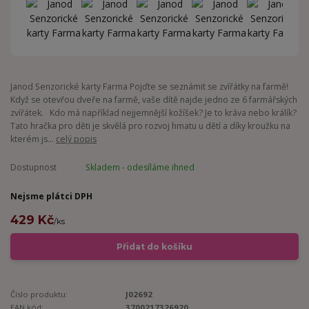
Janod Senzorické karty Farma Pojďte se seznámit se zvířátky na farmě!
Když se otevřou dveře na farmě, vaše dítě najde jedno ze 6 farmářských
zvířátek. Kdo má například nejjemnější kožíšek? Je to kráva nebo králík?
Tato hračka pro děti je skvělá pro rozvoj hmatu u dětí a díky kroužku na
kterém js...
celý popis
Dostupnost
Skladem - odesíláme ihned
Nejsme plátci DPH
429 Kč
/
ks
Přidat do košíku
Číslo produktu:
J02692
EAN kód:
3700217326920