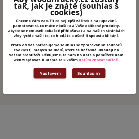
tak, jak je znáte
(souhlas s
cookies)
Potřebujete poradit?
Chceme Vám zaručit co nejlepší zážitek z nakupování,
pamatovat si, co máte v košíku a Vaše oblíbené produkty,
+420 605 062 233
abyste se nemuseli pokaždé přihlašovat a na našich stránkách
(Po-Ne, 8-21 hod.)
vždy rychle našli to, co hledáte a ušetřili spoustu klikání.
Proto od Vás potřebujeme souhlas se zpracováním souborů
cookies tj. malých souborů, které se dočasně ukládají na
info@woodhracky.cz
Vašem prohlížeči. Děkujeme, že nám ho dáte a pomůžete nám
web zlepšovat. Budeme se k Vašim
datům chovat slušně
.
Zboží zařazeno v kategoriích
Nastavení
Souhlasím
Motorické hračky
Janod