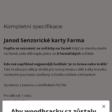
Kompletní specifikace
Janod Senzorické karty Farma
Pojďte se seznámit se zvířátky na farmě
! Když se otevřou dveře
na farmě, vaše dítě najde jedno ze
6 farmářských
zvířátek.
Kdo má například nejjemnější kožíšek
?
Je to kráva nebo králík
?
Tato hračka pro děti je skvělá pro rozvoj hmatu u dětí a díky kroužku
na kterém jsou karty zavěšeny si hračku můžete vzít kamkoli.
Vyrobeno z kartonu s certifikátem FSCTM.
Pro děti od: 1 roku
Materiál: karton
Rozměr produktu: 15,9 x 18,4 cm
Aby woodhracky.cz zůstaly