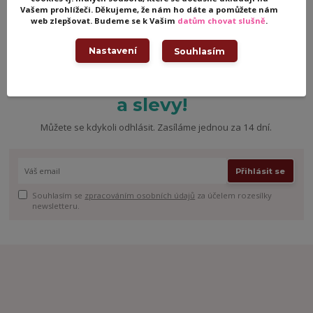
Vašem prohlížeči. Děkujeme, že nám ho dáte a pomůžete nám
web zlepšovat. Budeme se k Vašim
datům chovat slušně
.
Nastavení
Souhlasím
Nepropásněte novinky, akce
a slevy!
Můžete se kdykoli odhlásit. Zasíláme jednou za 14 dní.
Přihlásit se
Souhlasím se
zpracováním osobních údajů
za účelem rozesílky
newsletteru.