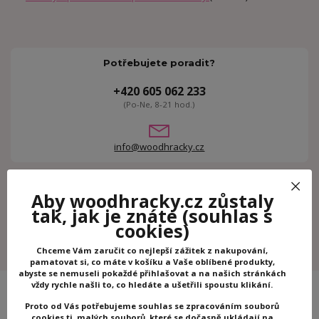
Potřebujete poradit?
+420 605 062 233
(Po-Ne, 8-21 hod.)
info@woodhracky.cz
Zboží zařazeno v kategoriích
Aby woodhracky.cz zůstaly
tak, jak je znáte
(souhlas s
Kreativní hračky
cookies)
ToySimply
Chceme Vám zaručit co nejlepší zážitek z nakupování,
pamatovat si, co máte v košíku a Vaše oblíbené produkty,
abyste se nemuseli pokaždé přihlašovat a na našich stránkách
vždy rychle našli to, co hledáte a ušetřili spoustu klikání.
Proto od Vás potřebujeme souhlas se zpracováním souborů
cookies tj. malých souborů, které se dočasně ukládají na