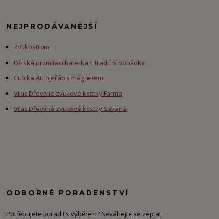
NEJPRODÁVANĚJŠÍ
Zvukostrom
Dětská promítací baterka 4 tradiční pohádky
Cubika Autojeřáb s magnetem
Vilac Dřevěné zvukové kostky Farma
Vilac Dřevěné zvukové kostky Savana
ODBORNÉ PORADENSTVÍ
Potřebujete poradit s výběrem? Neváhejte se zeptat