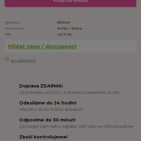
Přidat do košíku
Výrobce:
MiDeer
Určeno pro:
holku i kluka
Věk:
od 3 let
Hlídat cenu / dostupnost
Do oblíbených
Doprava ZDARMA!
Objednejte za 2000,- a dopravu zaplatíme za Vás.
Odesíláme do 24 hodin!
Všechno zboží máme skladem!
Odpovíme do 30 minut!
Zavolejte nám nebo napište, rádi Vám se vším poradíme.
Zboží kontrolujeme!