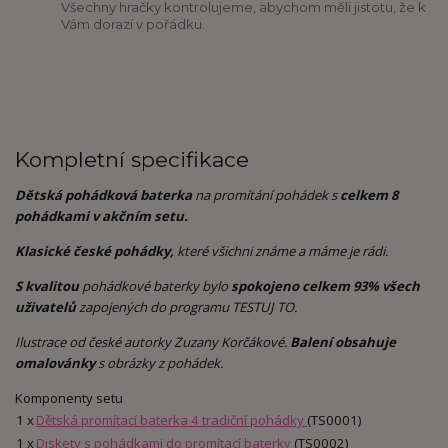
Všechny hračky kontrolujeme, abychom měli jistotu, že k
Vám dorazí v pořádku.
Kompletní specifikace
Dětská pohádková baterka
na promítání pohádek s
celkem 8
pohádkami v akčním setu.
Klasické české pohádky,
které všichni známe a máme je rádi.
S kvalitou
pohádkové baterky bylo
spokojeno celkem 93% všech
uživatelů
zapojených do programu TESTUJ TO.
Ilustrace od české autorky Zuzany Korčákové.
Balení obsahuje
omalovánky
s obrázky z pohádek.
Komponenty setu
1 x
Dětská promítací baterka 4 tradiční pohádky
(TS0001)
1 x
Diskety s pohádkami do promítací baterky
(TS0002)