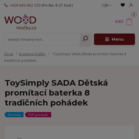
+420 605 062 233
(Po-Ne, 8-21 hod.)
CZK
0
0 Kč
Menu
Úvod
Kreativní hračky
ToySimply SADA Dětská promítací baterka 8
tradičních pohádek
ToySimply SADA Dětská
promítací baterka 8
tradičních pohádek
Novinka
TOP produkt