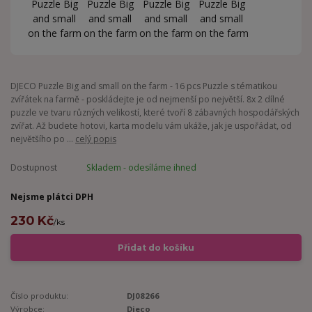
DJECO Puzzle Big and small on the farm - 16 pcs Puzzle s tématikou
zvířátek na farmě - poskládejte je od nejmenší po největší. 8x 2 dílné
puzzle ve tvaru různých velikostí, které tvoří 8 zábavných hospodářských
zvířat. Až budete hotovi, karta modelu vám ukáže, jak je uspořádat, od
největšího po ...
celý popis
Dostupnost
Skladem - odesíláme ihned
Nejsme plátci DPH
230 Kč
/
ks
Přidat do košíku
Číslo produktu:
DJ08266
Výrobce:
Djeco