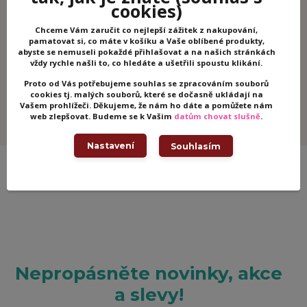
cookies)
info@woodhracky.cz
Chceme Vám zaručit co nejlepší zážitek z nakupování,
pamatovat si, co máte v košíku a Vaše oblíbené produkty,
abyste se nemuseli pokaždé přihlašovat a na našich stránkách
Zboží zařazeno v kategoriích
vždy rychle našli to, co hledáte a ušetřili spoustu klikání.
Puzzle
Proto od Vás potřebujeme souhlas se zpracováním souborů
Puzzle Djeco
cookies tj. malých souborů, které se dočasně ukládají na
Vašem prohlížeči. Děkujeme, že nám ho dáte a pomůžete nám
Djeco
web zlepšovat. Budeme se k Vašim
datům chovat slušně
.
Nastavení
Souhlasím
Nepropásněte novinky, akce
a slevy!