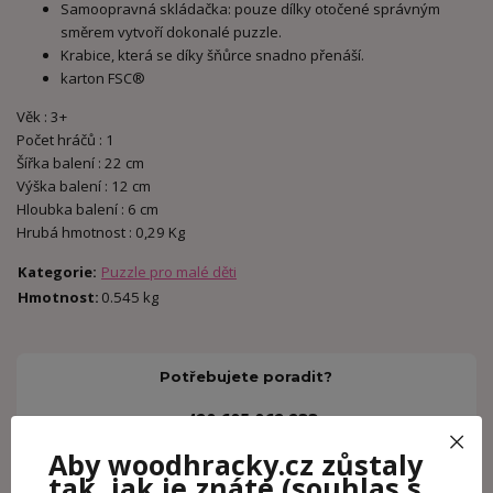
Samoopravná skládačka: pouze dílky otočené správným
směrem vytvoří dokonalé puzzle.
Krabice, která se díky šňůrce snadno přenáší.
karton FSC®
Věk : 3+
Počet hráčů : 1
Šířka balení : 22 cm
Výška balení : 12 cm
Hloubka balení : 6 cm
Hrubá hmotnost : 0,29 Kg
Kategorie
:
Puzzle pro malé děti
Hmotnost
:
0.545 kg
Potřebujete poradit?
+420 605 062 233
(Po-Ne, 8-21 hod.)
Aby woodhracky.cz zůstaly
tak, jak je znáte
(souhlas s