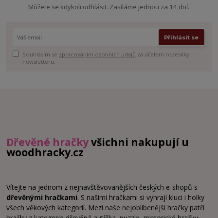
Můžete se kdykoli odhlásit. Zasíláme jednou za 14 dní.
Přihlásit se
Souhlasím se
zpracováním osobních údajů
za účelem rozesílky
newsletteru.
Dřevěné hračky
všichni nakupují u
woodhracky.cz
Vítejte na jednom z nejnavštěvovanějších českých e-shopů s
dřevěnými hračkami
. S našimi hračkami si vyhrají kluci i holky
všech věkových kategorií. Mezi naše nejoblíbenější hračky patří
hračky z kategorie dřevěná autíčka, puzzle, motorické hračky