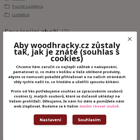
Puzzle Ludattica
Ludattica
Související zboží
3
Aby woodhracky.cz zůstaly
tak, jak je znáte
(souhlas s
cookies)
Chceme Vám zaručit co nejlepší zážitek z nakupování,
pamatovat si, co máte v košíku a Vaše oblíbené produkty,
abyste se nemuseli pokaždé přihlašovat a na našich stránkách
vždy rychle našli to, co hledáte a ušetřili spoustu klikání.
Proto od Vás potřebujeme souhlas se zpracováním souborů
cookies tj. malých souborů, které se dočasně ukládají na
Vašem prohlížeči. Děkujeme, že nám ho dáte a pomůžete nám
web zlepšovat. Budeme se k Vašim
datům chovat slušně
.
Ludattica dřevěné puzzle Forest -
Ludattica d
Nastavení
Souhlasím
48 dílů
oceán- 48 dí
Skladem -
499 Kč
499 Kč
/
ks
odesíláme ihned
/
ks