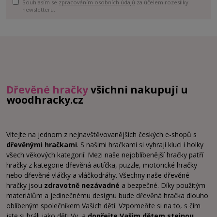
Souhlasím se
zpracováním osobních údajů
za účelem rozesílky
newsletteru.
Dřevěné hračky
všichni nakupují u
woodhracky.cz
Vítejte na jednom z nejnavštěvovanějších českých e-shopů s
dřevěnými hračkami
. S našimi hračkami si vyhrají kluci i holky
všech věkových kategorií. Mezi naše nejoblíbenější hračky patří
hračky z kategorie dřevěná autíčka, puzzle, motorické hračky
nebo dřevěné vláčky a vláčkodráhy. Všechny naše dřevěné
hračky jsou
zdravotně nezávadné
a bezpečné. Díky použitým
materiálům a jedinečnému designu bude dřevěná hračka dlouho
oblíbeným společníkem Vašich dětí. Vzpomeňte si na to, s čím
jste si hráli jako děti Vy, a
dopřejte Vašim dětem stejnou