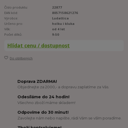
Číslo produktu:
22877
EAN kód:
8057158621276
Výrobce:
Ludattica
Určeno pro:
holku i kluka
Věk:
od 4 let
Počet dílků:
9-50
Hlídat cenu / dostupnost
Do oblíbených
Doprava ZDARMA!
Objednejte za 2000,- a dopravu zaplatíme za Vás.
Odesíláme do 24 hodin!
Všechno zboží máme skladem!
Odpovíme do 30 minut!
Zavolejte nám nebo napište, rádi Vám se vším poradíme.
Zboží kontrolujeme!