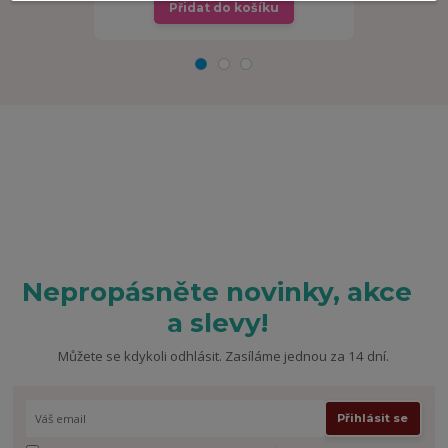
Přidat do košíku
Př
Nepropásněte novinky, akce
a slevy!
Můžete se kdykoli odhlásit. Zasíláme jednou za 14 dní.
Přihlásit se