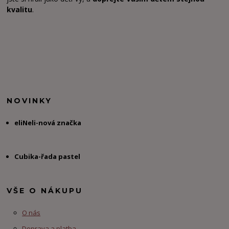
kvalitu
.
NOVINKY
eliNeli-nová značka
Cubika-řada pastel
VŠE O NÁKUPU
O nás
Doprava a platba