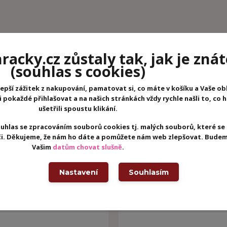
acky.cz zůstaly tak, jak je znát
(souhlas s cookies)
epší zážitek z nakupování, pamatovat si, co máte v košíku a Vaše ob
pokaždé přihlašovat a na našich stránkách vždy rychle našli to, co 
ušetřili spoustu klikání.
uhlas se zpracováním souborů cookies tj. malých souborů, které se
eči. Děkujeme, že nám ho dáte a pomůžete nám web zlepšovat. Budem
Vašim
datům chovat slušně
.
Nastavení
Souhlasím