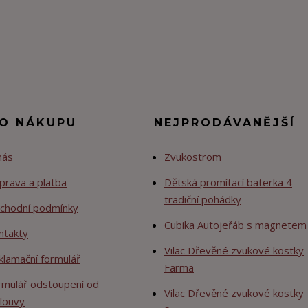
 O NÁKUPU
NEJPRODÁVANĚJŠÍ
nás
Zvukostrom
prava a platba
Dětská promítací baterka 4
tradiční pohádky
chodní podmínky
Cubika Autojeřáb s magnetem
ntakty
Vilac Dřevěné zvukové kostky
klamační formulář
Farma
rmulář odstoupení od
Vilac Dřevěné zvukové kostky
louvy