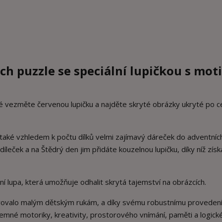
ch puzzle se speciální lupičkou s mo
Poté vezměte červenou lupičku a najděte skryté obrázky ukryté po c
e také vzhledem k počtu dílků velmi zajímavý dáreček do adventníc
eček a na Štědrý den jim přidáte kouzelnou lupičku, díky níž získa
vní lupa, která umožňuje odhalit skrytá tajemství na obrázcích.
hovovalo malým dětským rukám, a díky svému robustnímu provedení
jemné motoriky, kreativity, prostorového vnímání, paměti a logick