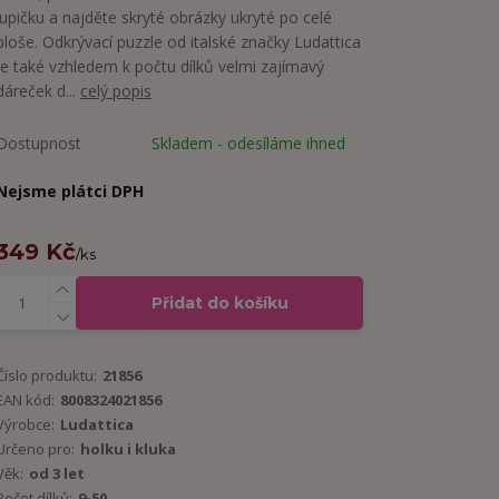
lupičku a najděte skryté obrázky ukryté po celé
ploše. Odkrývací puzzle od italské značky Ludattica
je také vzhledem k počtu dílků velmi zajímavý
dáreček d...
celý popis
Dostupnost
Skladem - odesíláme ihned
Nejsme plátci DPH
349 Kč
/
ks
Přidat do košíku
Číslo produktu:
21856
EAN kód:
8008324021856
Výrobce:
Ludattica
Určeno pro:
holku i kluka
Věk:
od 3 let
Počet dílků:
9-50