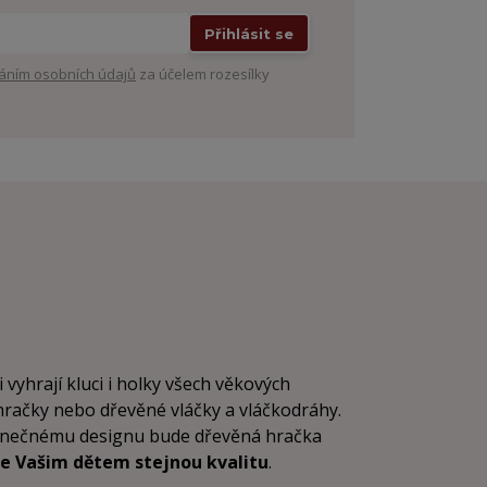
Přihlásit se
áním osobních údajů
za účelem rozesílky
i vyhrají kluci i holky všech věkových
 hračky nebo dřevěné vláčky a vláčkodráhy.
dinečnému designu bude dřevěná hračka
e Vašim dětem stejnou kvalitu
.