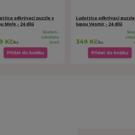
attica odkrývací puzzle s
Ludattica odkrývací puzzle
ou Moře - 24 dílů
lupou Vesmír - 24 dílů
Skladem -
Skla
odesíláme
odes
9 Kč
349 Kč
/
ks
ihned
/
ks
Přidat do košíku
Přidat do košíku