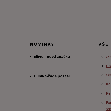
NOVINKY
VŠE
eliNeli-nová značka
O 
Do
Ob
Cubika-řada pastel
Ko
Re
Fo
sm