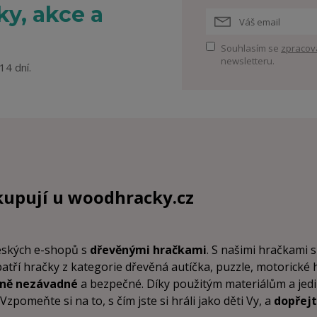
y, akce a
Souhlasím se
zpracov
newsletteru.
14 dní.
kupují u
woodhracky.cz
českých e-shopů s
dřevěnými hračkami
. S našimi hračkami s
patří hračky z kategorie dřevěná autíčka, puzzle, motorické
tně nezávadné
a bezpečné. Díky použitým materiálům a je
pomeňte si na to, s čím jste si hráli jako děti Vy, a
dopřejt