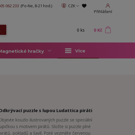
05 062 233
(Po-Ne, 8-21 hod.)
CZK
Přihlášení
0
ks
za
0 Kč
t
Více
Magnetické hračky
Odkrývací puzzle s lupou Ludattica piráti
Objevte kouzlo ilustrovaných puzzle se speciální
lupičkou s motivem pirátů. Složte si puzzle plné
pirátů, pokladů a šavlí. Poté vezměte červenou