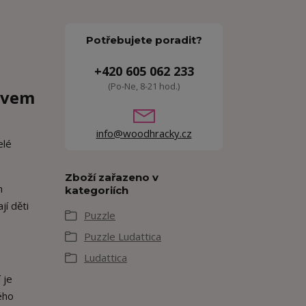
Potřebujete poradit?
+420 605 062 233
(Po-Ne, 8-21 hod.)
tivem
info@woodhracky.cz
elé
Zboží zařazeno v
h
kategoriích
jí děti
Puzzle
Puzzle Ludattica
Ludattica
 je
ého