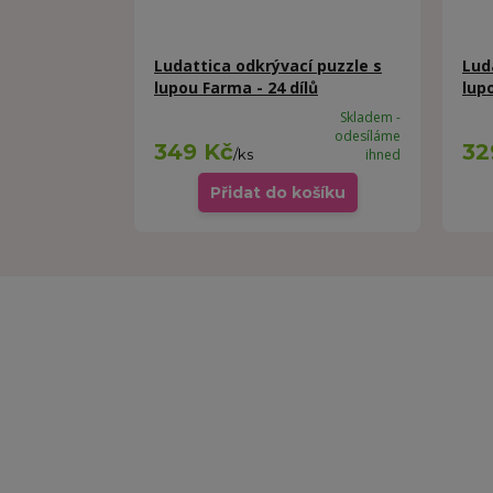
Ludattica odkrývací puzzle s
Lud
lupou Farma - 24 dílů
lup
Skladem -
odesíláme
349 Kč
32
/
ks
ihned
Přidat do košíku