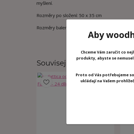
myšlení.
Rozměry po složení: 50 x 35 cm
Rozměry balení: 18 x 18 x 10 cm
Aby woodhr
Chceme Vám zaručit co nejl
produkty, abyste se nemuseli 
Související zboží
3
Proto od Vás potřebujeme so
ukládají na Vašem prohlíž