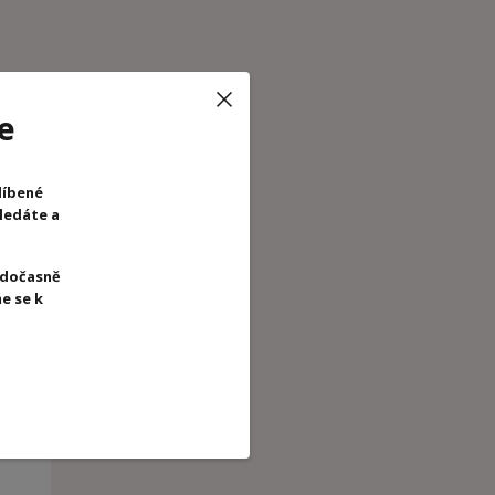
e
líbené
hledáte a
 dočasně
e se k