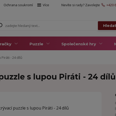
Ochrana soukromí
Více
Nevíte si rady? Zavolejte
+420 6
Hleda
račky
Puzzle
Společenské hry
iráti - 24 dílů
uzzle s lupou Piráti - 24 dílů