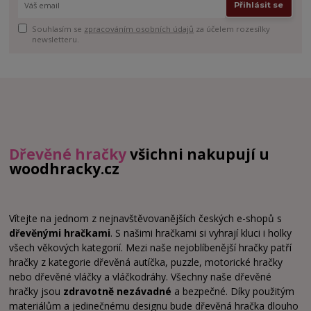
Přihlásit se
Souhlasím se
zpracováním osobních údajů
za účelem rozesílky
newsletteru.
Dřevěné hračky
všichni nakupují u
woodhracky.cz
Vítejte na jednom z nejnavštěvovanějších českých e-shopů s
dřevěnými hračkami
. S našimi hračkami si vyhrají kluci i holky
všech věkových kategorií. Mezi naše nejoblíbenější hračky patří
hračky z kategorie dřevěná autíčka, puzzle, motorické hračky
nebo dřevěné vláčky a vláčkodráhy. Všechny naše dřevěné
hračky jsou
zdravotně nezávadné
a bezpečné. Díky použitým
materiálům a jedinečnému designu bude dřevěná hračka dlouho