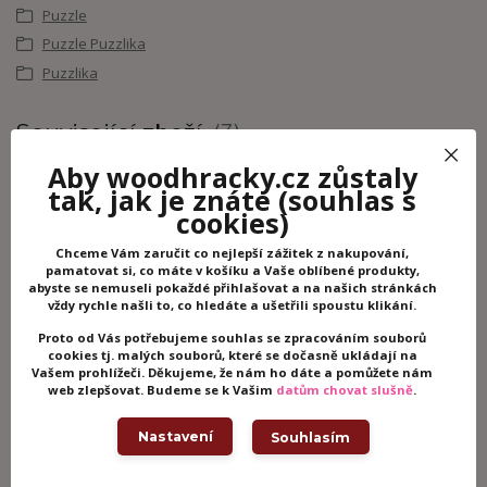
Puzzle
Puzzle Puzzlika
Puzzlika
Související zboží
3
Aby woodhracky.cz zůstaly
tak, jak je znáte
(souhlas s
cookies)
Chceme Vám zaručit co nejlepší zážitek z nakupování,
pamatovat si, co máte v košíku a Vaše oblíbené produkty,
abyste se nemuseli pokaždé přihlašovat a na našich stránkách
vždy rychle našli to, co hledáte a ušetřili spoustu klikání.
Proto od Vás potřebujeme souhlas se zpracováním souborů
cookies tj. malých souborů, které se dočasně ukládají na
Vašem prohlížeči. Děkujeme, že nám ho dáte a pomůžete nám
web zlepšovat. Budeme se k Vašim
datům chovat slušně
.
Puzzlika Dinosauři - puzzle 8
Puzzlika Dop
Nastavení
Souhlasím
zvířátek - 16 dílků
puzzle 8 dop
dílků