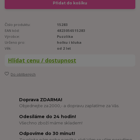
Přidat do košíku
Číslo produktu:
15283
EAN kód:
4823056515283
Výrobce:
Puzzlika
Určeno pro:
holku i kluka
Věk:
od 2 let
Hlídat cenu / dostupnost
Do oblíbených
Doprava ZDARMA!
Objednejte za 2000,- a dopravu zaplatíme za Vás.
Odesíláme do 24 hodin!
Všechno zboží máme skladem!
Odpovíme do 30 minut!
Zavolejte nám nebo napište, rádi Vám se vším poradíme.