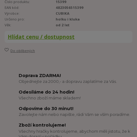
Číslo produktu:
15399
EAN kód:
4823056515399
Výrobce:
CUBIKA
Určeno pro:
holku i kluka
Věk:
od 2 let
Hlídat cenu / dostupnost
Do oblíbených
Doprava ZDARMA!
Objednejte za 2000,- a dopravu zaplatíme za Vás.
Odesíláme do 24 hodin!
Všechno zboží máme skladem!
Odpovíme do 30 minut!
Zavolejte nám nebo napište, rádi Vám se vším poradíme.
Zboží kontrolujeme!
Všechny hračky kontrolujeme, abychom měli jistotu, že k
Vám dorazí v pořádku.