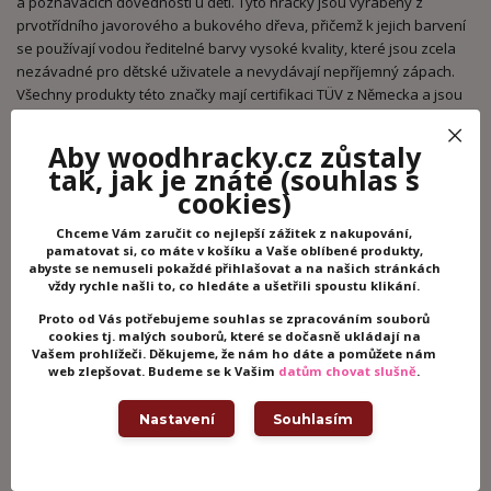
a poznávacích dovedností u dětí. Tyto hračky jsou vyráběny z
prvotřídního javorového a bukového dřeva, přičemž k jejich barvení
se používají vodou ředitelné barvy vysoké kvality, které jsou zcela
nezávadné pro dětské uživatele a nevydávají nepříjemný zápach.
Všechny produkty této značky mají certifikaci TÜV z Německa a jsou
vyráběny v souladu s evropskými bezpečnostními standardy pro
hračky EN 71.
Aby woodhracky.cz zůstaly
tak, jak je znáte
(souhlas s
Hračky značky Cubika se vyrábí v Evropě.
cookies)
Chceme Vám zaručit co nejlepší zážitek z nakupování,
pamatovat si, co máte v košíku a Vaše oblíbené produkty,
Potřebujete poradit?
abyste se nemuseli pokaždé přihlašovat a na našich stránkách
vždy rychle našli to, co hledáte a ušetřili spoustu klikání.
+420 605 062 233
Proto od Vás potřebujeme souhlas se zpracováním souborů
(Po-Ne, 8-21 hod.)
cookies tj. malých souborů, které se dočasně ukládají na
Vašem prohlížeči. Děkujeme, že nám ho dáte a pomůžete nám
web zlepšovat. Budeme se k Vašim
datům chovat slušně
.
info@woodhracky.cz
Nastavení
Souhlasím
Zboží zařazeno v kategoriích
Dřevěné hračky