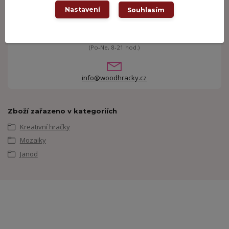
Nastavení
Souhlasím
Potřebujete poradit?
+420 605 062 233
(Po-Ne, 8-21 hod.)
info@woodhracky.cz
Zboží zařazeno v kategoriích
Kreativní hračky
Mozaiky
Janod