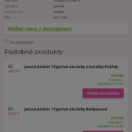
EAN kód:
3700217379612
Výrobce:
Janod
Určeno pro:
holku
Věk:
od 7 let
Hlídat cenu / dostupnost
Do oblíbených
Podobné produkty
Janod Atelier Třpytivé obrázky s korálky Ptáček
299 Kč
Skladem -
odesíláme ihned
Přidat do košíku
Janod Atelier Třpytivé obrázky Bollywood
299 Kč
Skladem -
odesíláme ihned