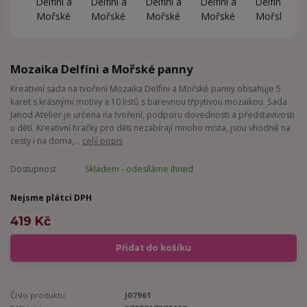
Mozaika Delfíni a Mořské panny
Kreativní sada na tvoření Mozaika Delfíni a Mořské panny obsahuje 5
karet s krásnými motivy a 10 listů s barevnou třpytivou mozaikou. Sada
Janod Atelier je určena na tvoření, podporu dovednosti a představivosti
u dětí. Kreativní hračky pro děti nezabírají mnoho místa, jsou vhodné na
cesty i na doma,...
celý popis
Dostupnost
Skladem - odesíláme ihned
Nejsme plátci DPH
419 Kč
Přidat do košíku
Číslo produktu:
J07961