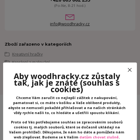
(Po-Ne, 8-21 hod.)
info@woodhracky.cz
Zboží zařazeno v kategoriích
Kreativní hračky
Kreslení a malování
Třpytivé tvoření
Aby woodhracky.cz zůstaly
Djeco
tak, jak je znáte
(souhlas s
cookies)
Chceme Vám zaručit co nejlepší zážitek z nakupování,
pamatovat si, co máte v košíku a Vaše oblíbené produkty,
abyste se nemuseli pokaždé přihlašovat a na našich stránkách
vždy rychle našli to, co hledáte a ušetřili spoustu klikání.
Proto od Vás potřebujeme souhlas se zpracováním souborů
cookies tj. malých souborů, které se dočasně ukládají na
Vašem prohlížeči. Děkujeme, že nám ho dáte a pomůžete nám
web zlepšovat. Budeme se k Vašim
datům chovat slušně
.