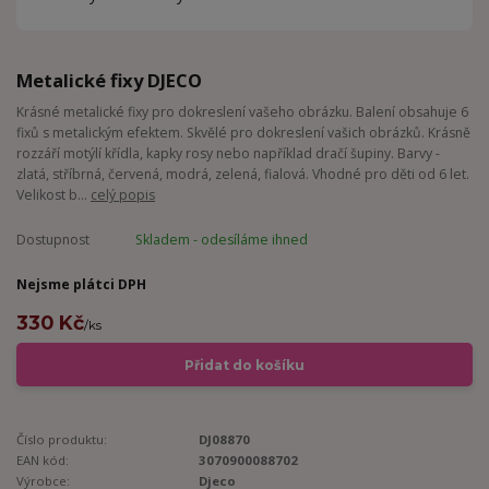
Metalické fixy DJECO
Krásné metalické fixy pro dokreslení vašeho obrázku. Balení obsahuje 6
fixů s metalickým efektem. Skvělé pro dokreslení vašich obrázků. Krásně
rozzáří motýlí křídla, kapky rosy nebo například dračí šupiny. Barvy -
zlatá, stříbrná, červená, modrá, zelená, fialová. Vhodné pro děti od 6 let.
Velikost b...
celý popis
Dostupnost
Skladem - odesíláme ihned
Nejsme plátci DPH
330 Kč
/
ks
Přidat do košíku
Číslo produktu:
DJ08870
EAN kód:
3070900088702
Výrobce:
Djeco