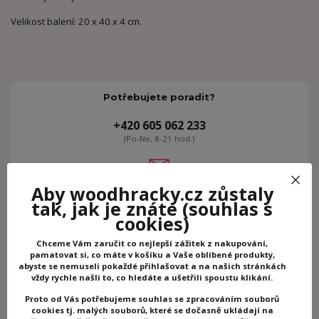
Velikost balení: 20 x 40 x 4 cm.
Potřebujete poradit?
+420 605 062 233
(Po-Ne, 8-21 hod.)
info@woodhracky.cz
Aby woodhracky.cz zůstaly
tak, jak je znáte
(souhlas s
cookies)
Zboží zařazeno v kategoriích
Chceme Vám zaručit co nejlepší zážitek z nakupování,
Kreativní hračky
pamatovat si, co máte v košíku a Vaše oblíbené produkty,
abyste se nemuseli pokaždé přihlašovat a na našich stránkách
Mozaiky
vždy rychle našli to, co hledáte a ušetřili spoustu klikání.
Třpytivé tvoření
Proto od Vás potřebujeme souhlas se zpracováním souborů
Djeco
cookies tj. malých souborů, které se dočasně ukládají na