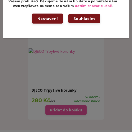
Vašem prohlížeči. Děkujeme, že nám ho dáte a pomůžete nám
web zlepšovat. Budeme se k Vašim
datům chovat slušně
.
Související zboží
1
Nastavení
Souhlasím
DJECO Třpytivé korunky
Skladem -
280 Kč
/
ks
odesíláme ihned
Přidat do košíku