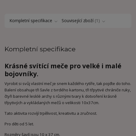
Kompletní specifikace
Související zboží
1
Kompletní specifikace
Krásné svítící meče pro velké i malé
bojovníky.
Vyrobit si svůj vlastní meč je snem každého rytíře, tak pojďte do toho.
Balení obsahuje tři šavle z tvrdého kartonu, tři třpytivé chrániče ruky,
čtyři barevné lesklé archy s různými tvary k dotvoření krásně
třpytivých a vykládaných mečů o velikosti 10x37cm.
Tato aktivita rozvíjí trpělivost, kreativitu a zručnost.
Pro děti od 5 let.
Rozměry šavlí jsou 10 x 37 cm.