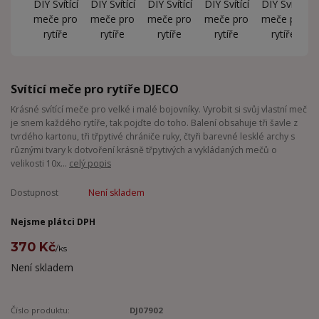
Svítící meče pro rytíře DJECO
Krásné svítící meče pro velké i malé bojovníky. Vyrobit si svůj vlastní meč
je snem každého rytíře, tak pojďte do toho. Balení obsahuje tři šavle z
tvrdého kartonu, tři třpytivé chrániče ruky, čtyři barevné lesklé archy s
různými tvary k dotvoření krásně třpytivých a vykládaných mečů o
velikosti 10x...
celý popis
Dostupnost
Není skladem
Nejsme plátci DPH
370 Kč
/
ks
Není skladem
Číslo produktu:
DJ07902