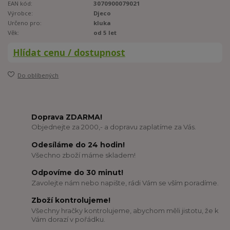
EAN kód:
3070900079021
Výrobce:
Djeco
Určeno pro:
kluka
Věk:
od 5 let
Hlídat cenu / dostupnost
Do oblíbených
Doprava ZDARMA!
Objednejte za 2000,- a dopravu zaplatíme za Vás.
Odesíláme do 24 hodin!
Všechno zboží máme skladem!
Odpovíme do 30 minut!
Zavolejte nám nebo napište, rádi Vám se vším poradíme.
Zboží kontrolujeme!
Všechny hračky kontrolujeme, abychom měli jistotu, že k
Vám dorazí v pořádku.