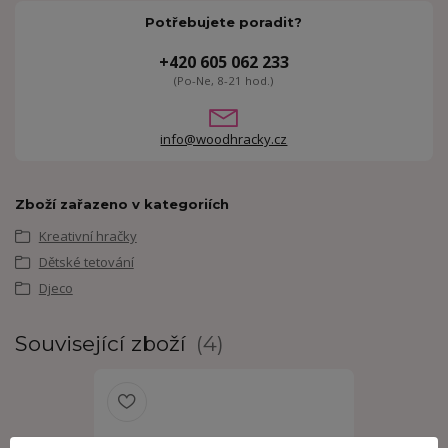
Potřebujete poradit?
+420 605 062 233
(Po-Ne, 8-21 hod.)
info@woodhracky.cz
Zboží zařazeno v kategoriích
Kreativní hračky
Dětské tetování
Djeco
Související zboží
4