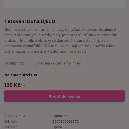
Tetování Duha DJECO
Neonové tetování s krásnými motivy duhy.Sada tetování obsahuje 2
archy s překrásnými obrázky duhy, jednorožců, zvířátek s neonovým
efektem. Jednotlivé obrázky se dají oddělit samostatně spolu s
ochrannou vrchní folií a díky tomu se aplikují snadněji a každý zvlášť.
Zbylé můžeme ponechat v balení na ...
celý popis
Dostupnost
Skladem - odesíláme ihned
Nejsme plátci DPH
125 Kč
/
ks
Přidat do košíku
Číslo produktu:
DJ09617
EAN kód:
3070900096172
Výrobce:
Djeco