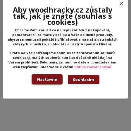
Aby woodhracky.cz zůstaly
tak, jak je znáte
(souhlas s
cookies)
Chceme Vám zaručit co nejlepší zážitek z nakupování,
pamatovat si, co máte v košíku a Vaše oblíbené produkty,
abyste se nemuseli pokaždé přihlašovat a na našich stránkách
vždy rychle našli to, co hledáte a ušetřili spoustu klikání.
DJECO Tetování třpytiví ptáčci
DJECO Tetov
Proto od Vás potřebujeme souhlas se zpracováním souborů
Skladem -
cookies tj. malých souborů, které se dočasně ukládají na
125 Kč
125 Kč
/
ks
odesíláme ihned
/
ks
Vašem prohlížeči. Děkujeme, že nám ho dáte a pomůžete nám
web zlepšovat. Budeme se k Vašim
datům chovat slušně
.
Přidat do košíku
Př
Nastavení
Souhlasím