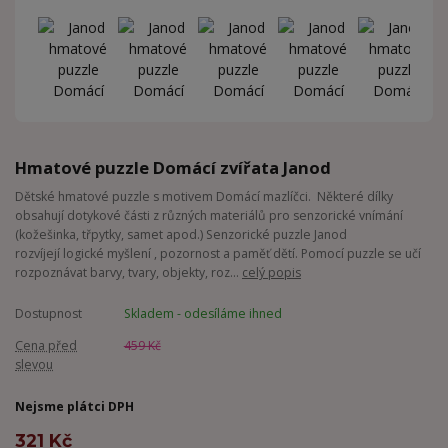
Hmatové puzzle Domácí zvířata Janod
Dětské hmatové puzzle s motivem Domácí mazlíčci. Některé dílky
obsahují dotykové části z různých materiálů pro senzorické vnímání
(kožešinka, třpytky, samet apod.) Senzorické puzzle Janod
rozvíjejí logické myšlení , pozornost a paměť dětí. Pomocí puzzle se učí
rozpoznávat barvy, tvary, objekty, roz...
celý popis
Dostupnost
Skladem - odesíláme ihned
Cena před
459 Kč
slevou
Nejsme plátci DPH
321 Kč