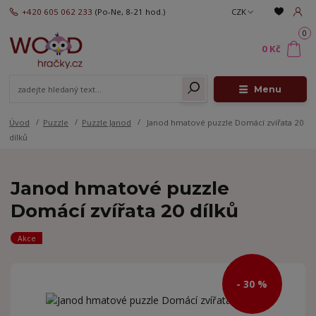
+420 605 062 233
(Po-Ne, 8-21 hod.)
CZK
0
0 Kč
Menu
Úvod
Puzzle
Puzzle Janod
Janod hmatové puzzle Domácí zvířata 20
dílků
Janod hmatové puzzle
Domácí zvířata 20 dílků
Akce
- 30 %