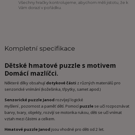
Všechny hračky kontrolujeme, abychom měli jistotu, že k
Vám dorazí v pořádku.
Kompletní specifikace
Dětské
hmatové puzzle
s motivem
Domácí mazlíčci.
Některé dílky obsahují
dotykové části
z různých materiálů pro
senzorické vnímání (kožešinka, třpytky, samet apod.)
Senzorické puzzle Janod
rozvíjejí logické
myšlení , pozornost a paměť dětí. Pomocí
puzzle
se učí rozpoznávat
barvy, tvary, objekty, rozvíjí se motorika rukou, děti se učí vnímat
vztah mezi částmi a celkem.
Hmatové puzzle Janod
jsou vhodné pro děti od 2 let.