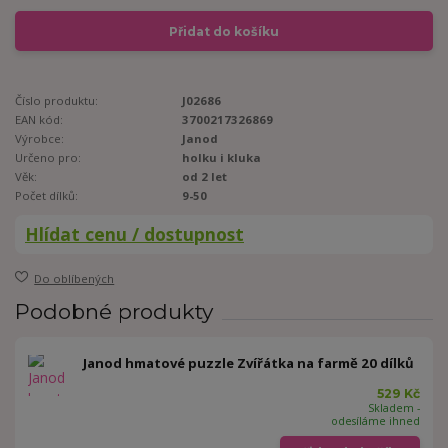
Přidat do košíku
Číslo produktu:
J02686
EAN kód:
3700217326869
Výrobce:
Janod
Určeno pro:
holku i kluka
Věk:
od 2 let
Počet dílků:
9-50
Hlídat cenu / dostupnost
Do oblíbených
Podobné produkty
Janod hmatové puzzle Zvířátka na farmě 20 dílků
529 Kč
Skladem -
odesíláme ihned