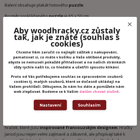
Balení obsahuje plakát hotového
puzzle
.
Rozměr poskládaného
puzzle
je 65 x 50 cm.
Všechny hračky Janod mají
edukační charakter
, protože ve velké
Aby woodhracky.cz zůstaly
míře přispívají k
mentálnímu a fyzickému rozvoji
dítěte.
tak, jak je znáte
(souhlas s
Manipulací s hračkami Janod se rozvíjí
jemná dětská motorika
,
cookies)
zkoumáním povrchů se posiluje hmatová citlivost, dále
Chceme Vám zaručit co nejlepší zážitek z nakupování,
rozvíjejí
logické myšlení
a paměť, děti poznávají a objevují nové
pamatovat si, co máte v košíku a Vaše oblíbené produkty,
předměty. Hračky a doplňky Janod mají dlouholetou tradici, přičemž
abyste se nemuseli pokaždé přihlašovat a na našich stránkách
se při výrobě využívají
moderní technologie
a jsou splněny
vždy rychle našli to, co hledáte a ušetřili spoustu klikání.
požadavky současných dětí, ale i rodičů. Dětská hračka Janod se díky
Proto od Vás potřebujeme souhlas se zpracováním souborů
svému
jedinečnému designu
, kvalitním materiálům a barevnému
cookies tj. malých souborů, které se dočasně ukládají na
provedení stane oblíbeným společníkem dětí během dlouhých
Vašem prohlížeči. Děkujeme, že nám ho dáte a pomůžete nám
web zlepšovat. Budeme se k Vašim
datům chovat slušně
.
letních nebo zimních večerů a zaručí, že se nikdy nebudou nudit a
jen tak ztrácet čas.
Nastavení
Souhlasím
Francouzská společnost Janod
je výrobce krásných dětských
hraček, které jsou
inspirované francouzským designem
. Hračky
Janod jsou nejen velmi zajímavé a zábavné, ale přispívají také k