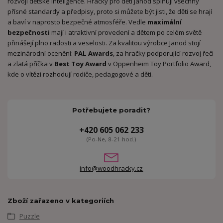
rozvoji dětské inteligence. Hračky pro děti Janod splňují všechny
přísné standardy a předpisy, proto si můžete být jisti, že děti se hrají
a baví v naprosto bezpečné atmosféře. Vedle
maximální
bezpečnosti
mají i atraktivní provedení a dětem po celém světě
přinášejí plno radosti a veselosti. Za kvalitou výrobce Janod stojí
mezinárodní ocenění:
PAL Awards
, za hračky podporující rozvoj řeči
a zlatá příčka v
Best Toy Award
v Oppenheim Toy Portfolio Award,
kde o vítězi rozhodují rodiče, pedagogové a děti.
Potřebujete poradit?
+420 605 062 233
(Po-Ne, 8-21 hod.)
info@woodhracky.cz
Zboží zařazeno v kategoriích
Puzzle