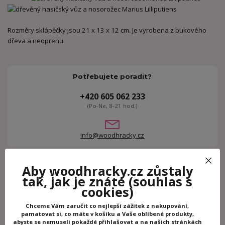
Rozměry sklápěčky jsou 21 x 13 x 12 cm. Je vyrobena z bukového
dřeva a neoprenu.
Potřebujete poradit?
+420 605 062 233
(Po-Ne, 8-21 hod.)
info@woodhracky.cz
Aby woodhracky.cz zůstaly
Zboží zařazeno v kategoriích
tak, jak je znáte
(souhlas s
Dřevěné hračky
cookies)
Hry na povolání
Chceme Vám zaručit co nejlepší zážitek z nakupování,
Dřevěná auta
pamatovat si, co máte v košíku a Vaše oblíbené produkty,
abyste se nemuseli pokaždé přihlašovat a na našich stránkách
Lilliputiens