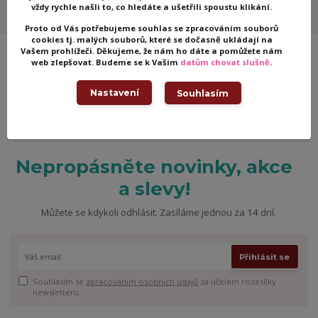
vždy rychle našli to, co hledáte a ušetřili spoustu klikání.
Proto od Vás potřebujeme souhlas se zpracováním souborů
cookies tj. malých souborů, které se dočasně ukládají na
Vašem prohlížeči. Děkujeme, že nám ho dáte a pomůžete nám
web zlepšovat. Budeme se k Vašim
datům chovat slušně
.
Nastavení
Souhlasím
Nepropásněte novinky, akce
a slevy!
Můžete se kdykoli odhlásit. Zasíláme jednou za 14 dní.
Přihlásit se
Souhlasím se
zpracováním osobních údajů
za účelem rozesílky
newsletteru.