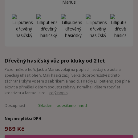
Dřevěný hasičský vůz pro kluky od 2 let
Pozor někde hoří. Jack a Marius volají na poplach, sedají do auta a
spěchají uhasit oheň. Malí hasiči zažijí velká dobrodružství s tímto
záchranářským vozem s žebříkem a hadicí. Hračky Lilliputiens jsou plné
aktivit a přinášejí dětem spoustu zábavy. Pomáhají dětem rozvíjet
kreativitu a fantazii a ro...
celý popis
Dostupnost
Skladem - odesíláme ihned
Nejsme plátci DPH
969 Kč