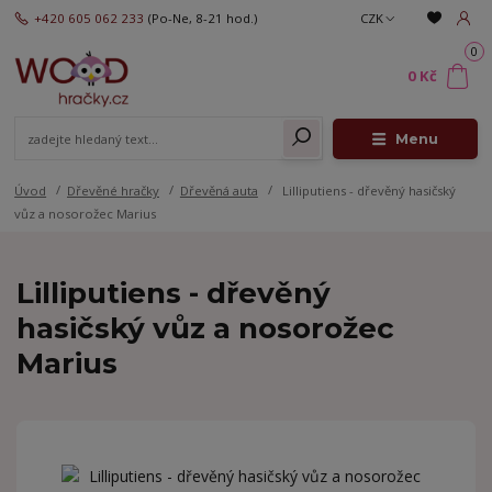
+420 605 062 233
(Po-Ne, 8-21 hod.)
CZK
0
0 Kč
Menu
Úvod
Dřevěné hračky
Dřevěná auta
Lilliputiens - dřevěný hasičský
vůz a nosorožec Marius
Lilliputiens - dřevěný
hasičský vůz a nosorožec
Marius