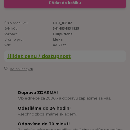
Přidat do košíku
Číslo produktu:
LILLI_83182
EAN kód:
5414834831825
Výrobce:
Lilliputiens
Určeno pro:
kluka
Věk:
od 2 let
Hlídat cenu / dostupnost
Do oblíbených
Doprava ZDARMA!
Objednejte za 2000,- a dopravu zaplatíme za Vás.
Odesíláme do 24 hodin!
Všechno zboží máme skladem!
Odpovíme do 30 minut!
Zavolejte nám nebo napište, rádi Vám se vším poradíme.