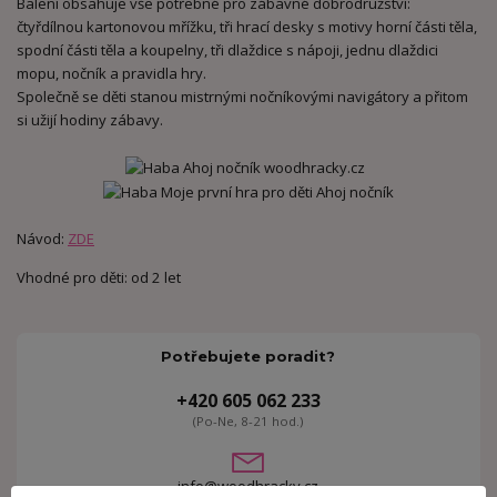
Balení obsahuje vše potřebné pro zábavné dobrodružství:
čtyřdílnou kartonovou mřížku, tři hrací desky s motivy horní části těla,
spodní části těla a koupelny, tři dlaždice s nápoji, jednu dlaždici
mopu, nočník a pravidla hry.
Společně se děti stanou mistrnými nočníkovými navigátory a přitom
si užijí hodiny zábavy.
Návod:
ZDE
Vhodné pro děti: od 2 let
Potřebujete poradit?
+420 605 062 233
(Po-Ne, 8-21 hod.)
info@woodhracky.cz