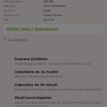
Číslo produktu:
305485
EAN kód:
4010168250694
Výrobce:
Haba
Určeno pro:
holku i kluka
Věk:
od 2 let
Hlídat cenu / dostupnost
Do oblíbených
Doprava ZDARMA!
Objednejte za 2000,- a dopravu zaplatíme za Vás.
Odesíláme do 24 hodin!
Všechno zboží máme skladem!
Odpovíme do 30 minut!
Zavolejte nám nebo napište, rádi Vám se vším poradíme.
Zboží kontrolujeme!
Všechny hračky kontrolujeme, abychom měli jistotu, že k
Vám dorazí v pořádku.