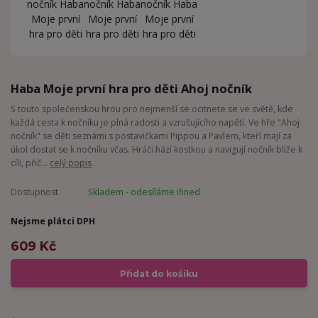
Haba Moje první hra pro děti Ahoj nočník
S touto společenskou hrou pro nejmenší se ocitnete se ve světě, kde
každá cesta k nočníku je plná radosti a vzrušujícího napětí. Ve hře "Ahoj
nočník" se děti seznámi s postavičkami Pippou a Pavlem, kteří mají za
úkol dostat se k nočníku včas. Hráči hází kostkou a navigují nočník blíže k
cíli, přič...
celý popis
Dostupnost
Skladem - odesíláme ihned
Nejsme plátci DPH
609 Kč
Přidat do košíku