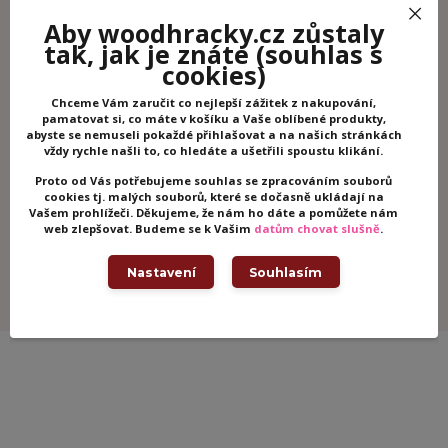
Aby woodhracky.cz zůstaly
tak, jak je znáte
(souhlas s
Zboží zařazeno v kategoriích
cookies)
Dřevěné hračky
Chceme Vám zaručit co nejlepší zážitek z nakupování,
Společenské hry
pamatovat si, co máte v košíku a Vaše oblíbené produkty,
abyste se nemuseli pokaždé přihlašovat a na našich stránkách
Deskové hry
vždy rychle našli to, co hledáte a ušetřili spoustu klikání.
Logické a vzdělávací hry
Proto od Vás potřebujeme souhlas se zpracováním souborů
Haba
cookies tj. malých souborů, které se dočasně ukládají na
Vašem prohlížeči. Děkujeme, že nám ho dáte a pomůžete nám
web zlepšovat. Budeme se k Vašim
datům chovat slušně
.
Ke stažení
Nastavení
Souhlasím
Návod