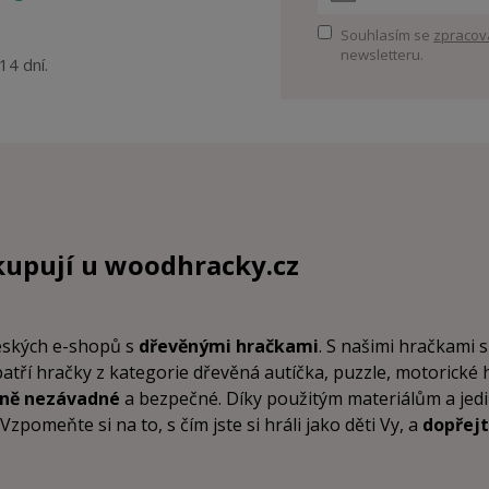
Souhlasím se
zpracov
newsletteru.
14 dní.
kupují u
woodhracky.cz
českých e-shopů s
dřevěnými hračkami
. S našimi hračkami s
patří hračky z kategorie dřevěná autíčka, puzzle, motorické
tně nezávadné
a bezpečné. Díky použitým materiálům a je
pomeňte si na to, s čím jste si hráli jako děti Vy, a
dopřejt