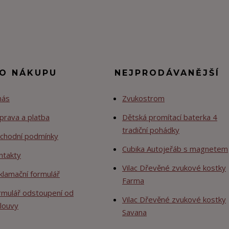
 O NÁKUPU
NEJPRODÁVANĚJŠÍ
nás
Zvukostrom
prava a platba
Dětská promítací baterka 4
tradiční pohádky
chodní podmínky
Cubika Autojeřáb s magnetem
ntakty
Vilac Dřevěné zvukové kostky
klamační formulář
Farma
rmulář odstoupení od
Vilac Dřevěné zvukové kostky
louvy
Savana