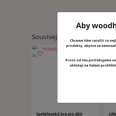
Aby woodhr
Související zboží
5
Chceme Vám zaručit co nejl
produkty, abyste se nemuseli 
Proto od Vás potřebujeme so
ukládají na Vašem prohlíž
Společenská hra pro děti
Lil