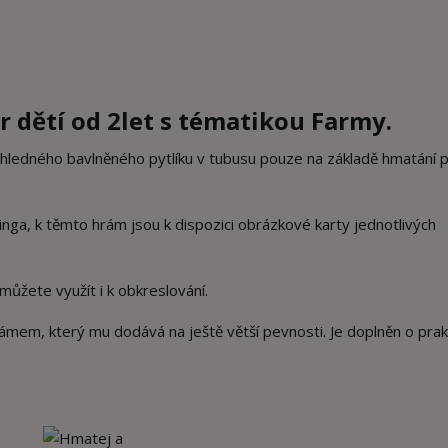
r dětí od 2let s tématikou Farmy.
růhledného bavlněného pytlíku v tubusu pouze na základě hmatání 
inga, k těmto hrám jsou k dispozici obrázkové karty jednotlivých
můžete využít i k obkreslování.
ámem, který mu dodává na ještě větší pevnosti. Je doplněn o prak