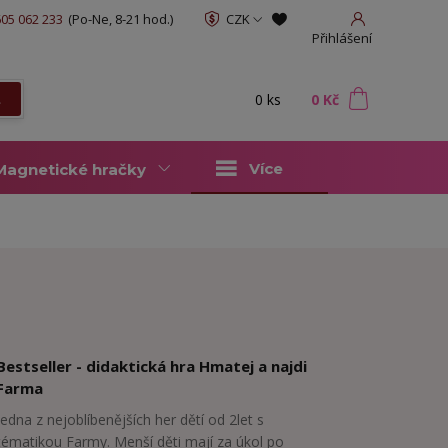
05 062 233
(Po-Ne, 8-21 hod.)
CZK
Přihlášení
0
ks
za
0 Kč
t
Více
Magnetické hračky
Bestseller - didaktická hra Hmatej a najdi
Farma
Jedna z nejoblíbenějších her dětí od 2let s
tématikou Farmy. Menší děti mají za úkol po