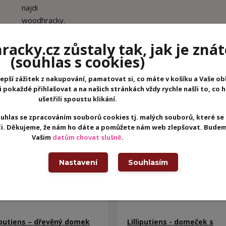
acky.cz zůstaly tak, jak je znát
(souhlas s cookies)
epší zážitek z nakupování, pamatovat si, co máte v košíku a Vaše ob
pokaždé přihlašovat a na našich stránkách vždy rychle našli to, co 
ušetřili spoustu klikání.
uhlas se zpracováním souborů cookies tj. malých souborů, které se
eči. Děkujeme, že nám ho dáte a pomůžete nám web zlepšovat. Budem
Vašim
datům chovat slušně
.
Nastavení
Souhlasím
liputiens – dřevěný domek
Lilliputiens - domeček s