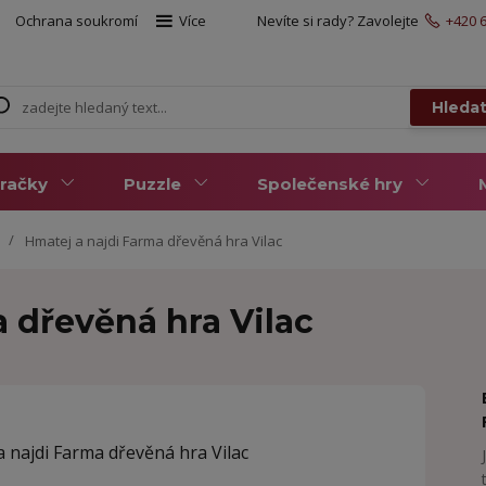
Ochrana soukromí
Více
Nevíte si rady? Zavolejte
+420 6
Hleda
račky
Puzzle
Společenské hry
Hmatej a najdi Farma dřevěná hra Vilac
 dřevěná hra Vilac