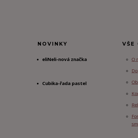
NOVINKY
VŠE
eliNeli-nová značka
O 
Do
Ob
Cubika-řada pastel
Ko
Re
Fo
sm