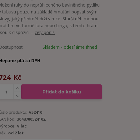
vložení ruky do neprůhledného bavlněného pytlíku
v tubusu pouze na základě hmatání popsat svými
slovy, jaký předmět drží v ruce. Starší děti mohou
hrát hru ve formě lota nebo binga, k těmto hrám
jsou k dispozici ...
celý popis
Dostupnost
Skladem - odesíláme ihned
Nejsme plátci DPH
724 Kč
Přidat do košíku
Číslo produktu:
V52410
EAN kód:
3048700524102
Výrobce:
Vilac
Věk:
od 2 let