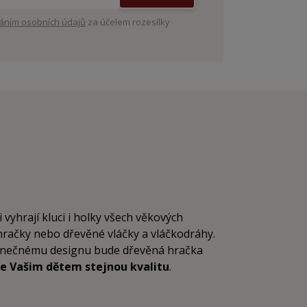
áním osobních údajů
za účelem rozesílky
i vyhrají kluci i holky všech věkových
 hračky nebo dřevěné vláčky a vláčkodráhy.
dinečnému designu bude dřevěná hračka
e Vašim dětem stejnou kvalitu
.