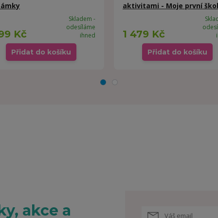
zámky
aktivitami - Moje první ško
Skladem -
Skla
odesíláme
odes
199 Kč
1 479 Kč
ihned
Přidat do košíku
Přidat do košíku
y, akce a