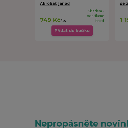
Akrobat Janod
se 
Skladem -
odesíláme
749 Kč
1 
/
ks
ihned
Přidat do košíku
Nepropásněte novink