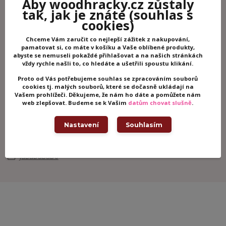
Aby woodhracky.cz zůstaly
Potřebujete poradit?
tak, jak je znáte
(souhlas s
cookies)
+420 605 062 233
(Po-Ne, 8-21 hod.)
Chceme Vám zaručit co nejlepší zážitek z nakupování,
pamatovat si, co máte v košíku a Vaše oblíbené produkty,
abyste se nemuseli pokaždé přihlašovat a na našich stránkách
vždy rychle našli to, co hledáte a ušetřili spoustu klikání.
info@woodhracky.cz
Proto od Vás potřebujeme souhlas se zpracováním souborů
cookies tj. malých souborů, které se dočasně ukládají na
Vašem prohlížeči. Děkujeme, že nám ho dáte a pomůžete nám
Zboží zařazeno v kategoriích
web zlepšovat. Budeme se k Vašim
datům chovat slušně
.
Dřevěné hračky
Nastavení
Souhlasím
Dřevěné kuchyňky
Hry na povolání
JaBaDaBaDo