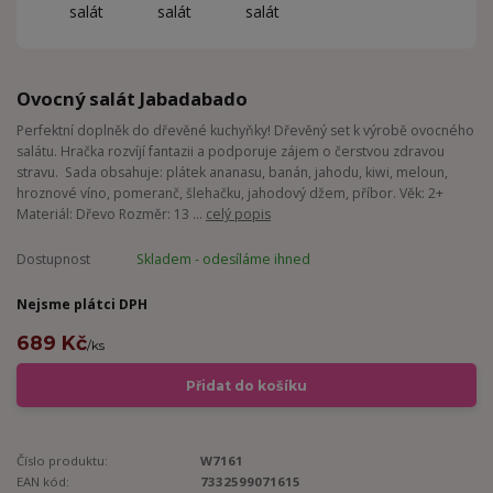
Ovocný salát Jabadabado
Perfektní doplněk do dřevěné kuchyňky! Dřevěný set k výrobě ovocného
salátu. Hračka rozvíjí fantazii a podporuje zájem o čerstvou zdravou
stravu. Sada obsahuje: plátek ananasu, banán, jahodu, kiwi, meloun,
hroznové víno, pomeranč, šlehačku, jahodový džem, příbor. Věk: 2+
Materiál: Dřevo Rozměr: 13 ...
celý popis
Dostupnost
Skladem - odesíláme ihned
Nejsme plátci DPH
689 Kč
/
ks
Přidat do košíku
Číslo produktu:
W7161
EAN kód:
7332599071615