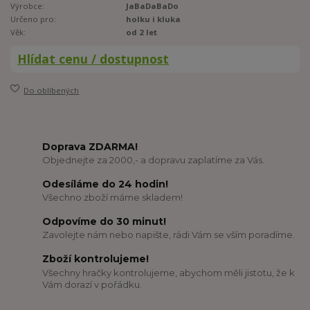
Výrobce:
JaBaDaBaDo
Určeno pro:
holku i kluka
Věk:
od 2 let
Hlídat cenu / dostupnost
Do oblíbených
Doprava ZDARMA!
Objednejte za 2000,- a dopravu zaplatíme za Vás.
Odesíláme do 24 hodin!
Všechno zboží máme skladem!
Odpovíme do 30 minut!
Zavolejte nám nebo napište, rádi Vám se vším poradíme.
Zboží kontrolujeme!
Všechny hračky kontrolujeme, abychom měli jistotu, že k
Vám dorazí v pořádku.