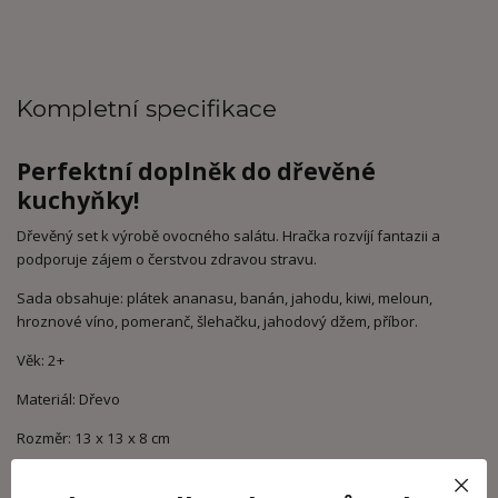
Kompletní specifikace
Perfektní doplněk do dřevěné
kuchyňky!
Dřevěný set k výrobě ovocného salátu. Hračka rozvíjí fantazii a
podporuje zájem o čerstvou zdravou stravu.
Sada obsahuje: plátek ananasu, banán, jahodu, kiwi, meloun,
hroznové víno, pomeranč, šlehačku, jahodový džem, příbor.
Věk: 2+
Materiál: Dřevo
Rozměr: 13 x 13 x 8 cm