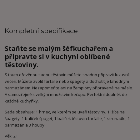
Kompletní specifikace
Staňte se malým šéfkuchařem a
připravte si v kuchyni oblíbené
těstoviny.
S touto dřevěnou sadou těstovin můžete snadno připravit luxusní
večeři.
Můžete zvolit farfalle nebo špagety a dochutit je lahodným
parmazánem. Nezapomeňte ani na žampiony připravené na másle.
A s
amozřejmě s velkým množstvím kečupu. Perfektní doplněk do
každné kuchyňky.
Sada obsahuje:
1 hrnec, ve kterém se uvaří těstoviny,
1 lžíce na
špagety,
1 balíček špaget,
1 balíček těstovin farfalle,
1 struhadlo,
1
parmazán a
3 houby
Věk: 2+