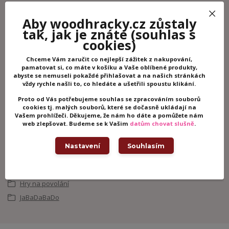
Aby woodhracky.cz zůstaly
tak, jak je znáte
(souhlas s
cookies)
Potřebujete poradit?
Chceme Vám zaručit co nejlepší zážitek z nakupování,
+420 605 062 233
pamatovat si, co máte v košíku a Vaše oblíbené produkty,
abyste se nemuseli pokaždé přihlašovat a na našich stránkách
(Po-Ne, 8-21 hod.)
vždy rychle našli to, co hledáte a ušetřili spoustu klikání.
Proto od Vás potřebujeme souhlas se zpracováním souborů
info@woodhracky.cz
cookies tj. malých souborů, které se dočasně ukládají na
Vašem prohlížeči. Děkujeme, že nám ho dáte a pomůžete nám
web zlepšovat. Budeme se k Vašim
datům chovat slušně
.
Zboží zařazeno v kategoriích
Nastavení
Souhlasím
Dřevěné hračky
Dřevěné kuchyňky
Hry na povolání
JaBaDaBaDo