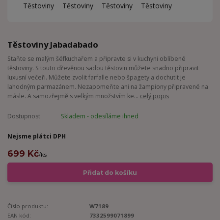
Těstoviny Jabadabado
Staňte se malým šéfkuchařem a připravte si v kuchyni oblíbené
těstoviny. S touto dřevěnou sadou těstovin můžete snadno připravit
luxusní večeři. Můžete zvolit farfalle nebo špagety a dochutit je
lahodným parmazánem. Nezapomeňte ani na žampiony připravené na
másle. A samozřejmě s velkým množstvím ke...
celý popis
Dostupnost
Skladem - odesíláme ihned
Nejsme plátci DPH
699 Kč
/
ks
Přidat do košíku
Číslo produktu:
W7189
EAN kód:
7332599071899