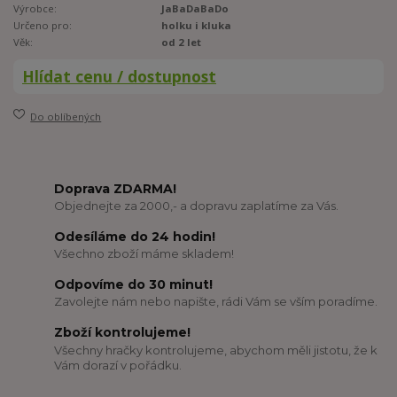
Výrobce:
JaBaDaBaDo
Určeno pro:
holku i kluka
Věk:
od 2 let
Hlídat cenu / dostupnost
Do oblíbených
Doprava ZDARMA!
Objednejte za 2000,- a dopravu zaplatíme za Vás.
Odesíláme do 24 hodin!
Všechno zboží máme skladem!
Odpovíme do 30 minut!
Zavolejte nám nebo napište, rádi Vám se vším poradíme.
Zboží kontrolujeme!
Všechny hračky kontrolujeme, abychom měli jistotu, že k
Vám dorazí v pořádku.