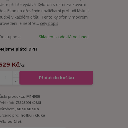
které při hře vydává. Xylofon s osmi zvukovými
destičkami a dřevěnými paličkami probudí lásku k
hudbě v každém dítěti. Tento xylofon v modrém
provedení je neotřel...
celý popis
Dostupnost
Skladem - odesíláme ihned
Nejsme plátci DPH
629 Kč
/
ks
Přidat do košíku
Číslo produktu:
M14086
EAN kód:
7332599140861
Výrobce:
JaBaDaBaDo
Určeno pro:
holku i kluka
Věk:
od 2 let