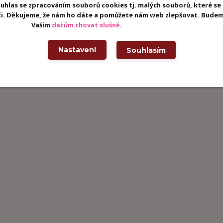
uhlas se zpracováním souborů cookies tj. malých souborů, které se
eči. Děkujeme, že nám ho dáte a pomůžete nám web zlepšovat. Budem
Vašim
datům chovat slušně
.
Nastavení
Souhlasím