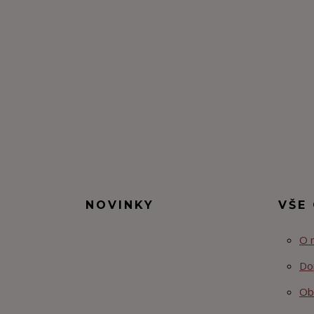
NOVINKY
VŠE
O 
Do
Ob