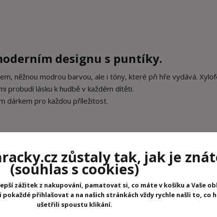
oderním designu s puntíky.
m, něžnou modrou barvou, ale i tóny, které při hře vydává. Xylof
i probudí lásku k hudbě v každém dítěti.
 dárkem pro každou příležitost.
acky.cz zůstaly tak, jak je znát
(souhlas s cookies)
epší zážitek z nakupování, pamatovat si, co máte v košíku a Vaše ob
pokaždé přihlašovat a na našich stránkách vždy rychle našli to, co 
ušetřili spoustu klikání.