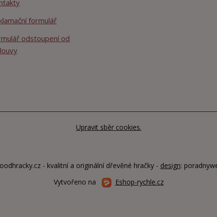
ntakty
klamační formulář
rmulář odstoupení od
louvy
Upravit sběr cookies.
odhracky.cz - kvalitní a originální dřevěné hračky -
design
: poradnyw
Vytvořeno na
Eshop-rychle.cz