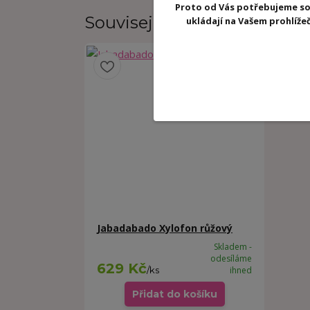
Proto od Vás potřebujeme so
Související zboží
1
ukládají na Vašem prohlíž
Jabadabado Xylofon růžový
Skladem -
odesíláme
629 Kč
/
ks
ihned
Přidat do košíku