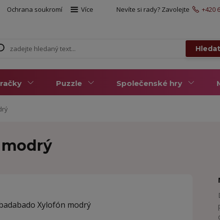
Ochrana soukromí
Více
Nevíte si rady? Zavolejte
+420 6
Hleda
račky
Puzzle
Společenské hry
drý
 modrý