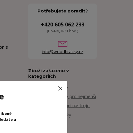
Potřebujete poradit?
+420 605 062 233
(Po-Ne, 8-21 hod.)
on s
info@woodhracky.cz
Zboží zařazeno v
kategoriích
Dřevěné hračky
e
Dřevěné hračky pro nejmenší
Dřevěné hudební nástroje
líbené
Motorické hračky
hledáte a
JaBaDaBaDo