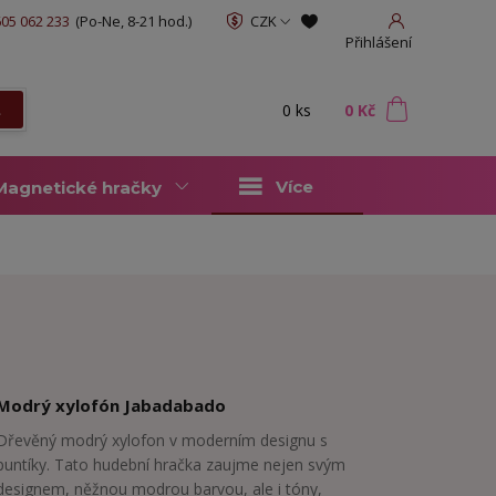
05 062 233
(Po-Ne, 8-21 hod.)
CZK
Přihlášení
0
ks
za
0 Kč
t
Více
Magnetické hračky
Modrý xylofón Jabadabado
Dřevěný modrý xylofon v moderním designu s
puntíky. Tato hudební hračka zaujme nejen svým
designem, něžnou modrou barvou, ale i tóny,