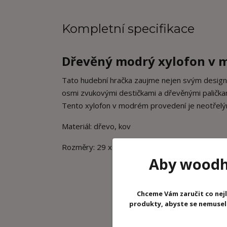
Kompletní specifikace
Dřevěný
modrý xylofon v m
Tato hudební hračka zaujme nejen svým designe
osmi zvukovými destičkami a dřevěnými paličkam
Tento xylofon v modrém provedení je neotřelým
Materiál: dřevo, kov
Rozměry: 29 x 13 x 2 cm
Aby woodhr
Chceme Vám zaručit co nejl
produkty, abyste se nemuseli 