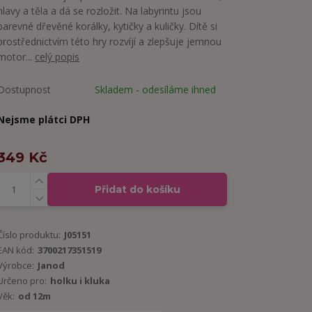
hlavy a těla a dá se rozložit. Na labyrintu jsou
barevné dřevěné korálky, kytičky a kuličky. Dítě si
prostřednictvím této hry rozvíjí a zlepšuje jemnou
motor...
celý popis
Dostupnost
Skladem - odesíláme ihned
Nejsme plátci DPH
349 Kč
Přidat do košíku
Číslo produktu:
J05151
EAN kód:
3700217351519
Výrobce:
Janod
Určeno pro:
holku i kluka
Věk:
od 12m