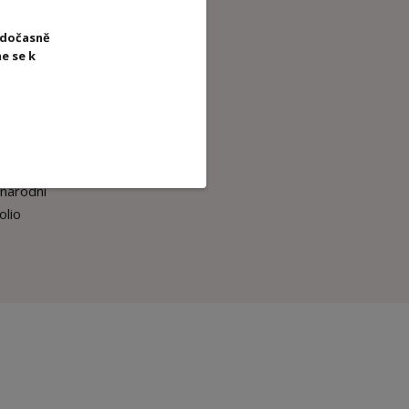
cil),
 dočasně
ě a
e se k
gence.
můžete
aktivní
inárodní
olio