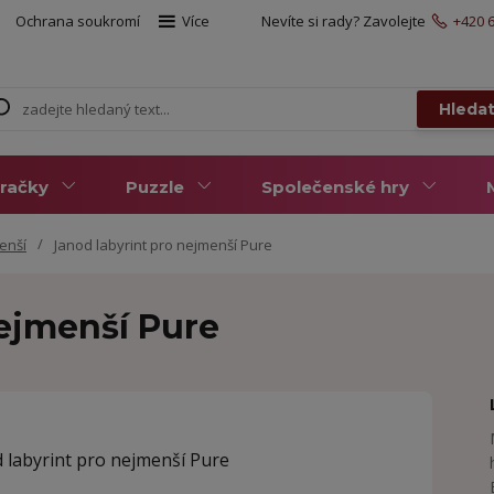
Ochrana soukromí
Více
Nevíte si rady? Zavolejte
+420 6
Hleda
račky
Puzzle
Společenské hry
enší
Janod labyrint pro nejmenší Pure
nejmenší Pure