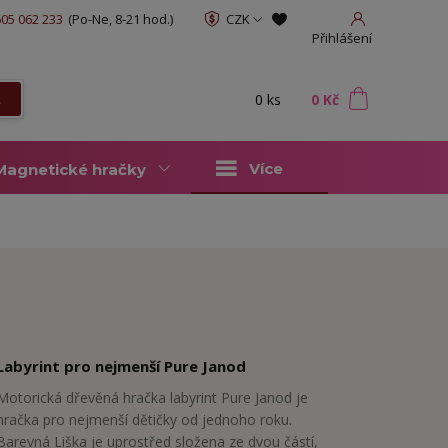
05 062 233
(Po-Ne, 8-21 hod.)
CZK
Přihlášení
0
ks
za
0 Kč
t
Více
Magnetické hračky
Labyrint pro nejmenší Pure Janod
Motorická dřevěná hračka labyrint Pure Janod je
hračka pro nejmenší dětičky od jednoho roku.
Barevná Liška je uprostřed složena ze dvou částí,