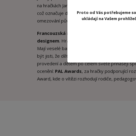
na hračkách Janod je ošetřeno tak, aby se nešti
Proto od Vás potřebujeme so
což označuje dřevo, které je vytěžené ze zod
ukládají na Vašem prohlíž
omezování původních obyvatel.
Francouzská společnost Janod
je známa pest
designem
. Hračky tohoto výrobce jsou nejen ve
Mají veselé barvy a hebký povrch. Hračky pro dě
být jisti, že děti se hrají a baví v naprosto b
provedení a dětem po celém světě přinášejí spou
ocenění:
PAL Awards
, za hračky podporující roz
Award, kde o vítězi rozhodují rodiče, pedagogov