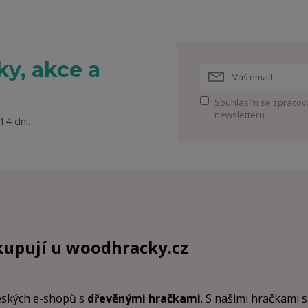
y, akce a
Souhlasím se
zpracov
newsletteru.
14 dní.
kupují u
woodhracky.cz
českých e-shopů s
dřevěnými hračkami
. S našimi hračkami s