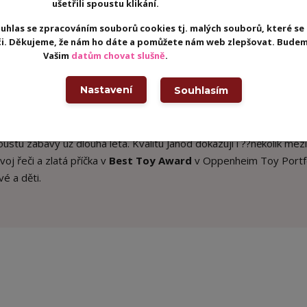
ušetřili spoustu klikání.
epilo, Janod je držitelem
certifikátu FSC
(Forest Stewardship Coun
uhlas se zpracováním souborů cookies tj. malých souborů, které se
povědně obhospodařovaných lesů bez narušení rovnováhy v přírod
eči. Děkujeme, že nám ho dáte a pomůžete nám web zlepšovat. Budem
Vašim
datům chovat slušně
.
rou nabídkou originálních
dřevěných hraček s francouzským
Nastavení
Souhlasím
lmi zajímavé a zábavné, ale přispívají také k rozvoji dětské inteli
ti Janod splňují ty nejpřísnější bezpečnostní předpisy, proto si 
ezpečné atmosféře. Kromě
maximální bezpečnosti
mají hračky i atr
stu zábavy už dlouhá léta. Kvalitu Janod dokazují i ??několik mez
voj řeči a zlatá příčka v
Best Toy Award
v Oppenheim Toy Portf
é a děti.