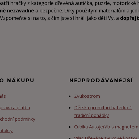
patří hračky z kategorie dřevěná autíčka, puzzle, motorické
tně nezávadné
a bezpečné. Díky použitým materiálům a je
pomeňte si na to, s čím jste si hráli jako děti Vy, a
dopřejt
 O NÁKUPU
NEJPRODÁVANĚJŠÍ
nás
Zvukostrom
prava a platba
Dětská promítací baterka 4
tradiční pohádky
chodní podmínky
Cubika Autojeřáb s magnetem
ntakty
Vilac Dřevěné zvukové kostky