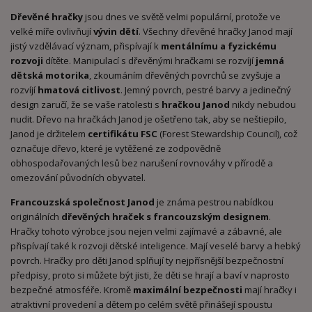
Dřevěné hračky
jsou dnes ve světě velmi populární, protože ve
velké míře ovlivňují
vývin dětí
. Všechny dřevěné hračky Janod mají
jistý vzdělávací význam, přispívají k
mentálnímu a fyzickému
rozvoji
dítěte. Manipulací s dřevěnými hračkami se rozvíjí
jemná
dětská motorika
, zkoumáním dřevěných povrchů se zvyšuje a
rozvíjí
hmatová citlivost
. Jemný povrch, pestré barvy a jedinečný
design zaručí, že se vaše ratolesti s
hračkou Janod
nikdy nebudou
nudit. Dřevo na hračkách Janod je ošetřeno tak, aby se neštiepilo,
Janod je držitelem
certifikátu FSC
(Forest Stewardship Council), což
označuje dřevo, které je vytěžené ze zodpovědně
obhospodařovaných lesů bez narušení rovnováhy v přírodě a
omezování původních obyvatel.
Francouzská společnost Janod
je známa pestrou nabídkou
originálních
dřevěných hraček s francouzským designem
.
Hračky tohoto výrobce jsou nejen velmi zajímavé a zábavné, ale
přispívají také k rozvoji dětské inteligence. Mají veselé barvy a hebký
povrch. Hračky pro děti Janod splňují ty nejpřísnější bezpečnostní
předpisy, proto si můžete být jisti, že děti se hrají a baví v naprosto
bezpečné atmosféře. Kromě
maximální bezpečnosti
mají hračky i
atraktivní provedení a dětem po celém světě přinášejí spoustu