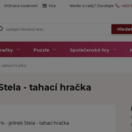
Ochrana soukromí
Více
Nevíte si rady? Zavolejte
+420 6
Hleda
račky
Puzzle
Společenské hry
a - tahací hračka
 Stela - tahací hračka