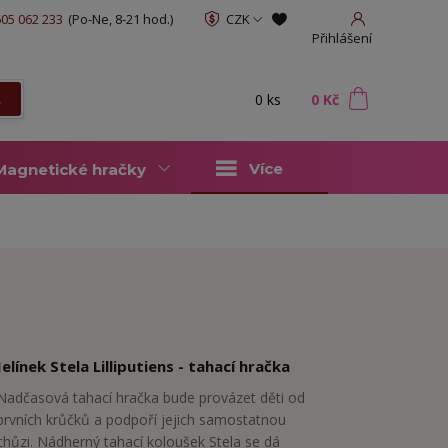
05 062 233
(Po-Ne, 8-21 hod.)
CZK
Přihlášení
0
ks
za
0 Kč
t
Více
Magnetické hračky
Jelínek Stela Lilliputiens - tahací hračka
Nadčasová tahací hračka bude provázet děti od
prvních krůčků a podpoří jejich samostatnou
chůzi. Nádherný tahací koloušek Stela se dá