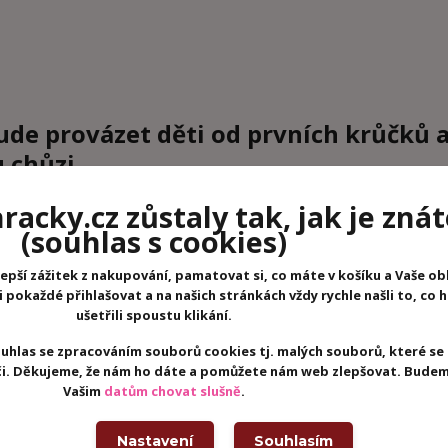
de provázet děti od prvních krůčků 
 chůzi.
a jednotlivé části a textilní hračku pak můžete bez problémů vyp
acky.cz zůstaly tak, jak je znát
o pokoje.
(souhlas s cookies)
epší zážitek z nakupování, pamatovat si, co máte v košíku a Vaše ob
 certifikací FSC. Plyšového kolouška lze prát v pračce na 30°C n
pokaždé přihlašovat a na našich stránkách vždy rychle našli to, co 
cm.
ušetřili spoustu klikání.
uhlas se zpracováním souborů cookies tj. malých souborů, které se
eči. Děkujeme, že nám ho dáte a pomůžete nám web zlepšovat. Budem
Vašim
datům chovat slušně
.
Nastavení
Souhlasím