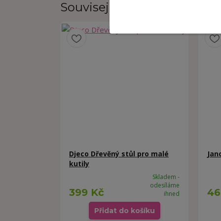
Související zboží
3
Djeco Dřevěný stůl pro malé
Jan
kutily
Skladem -
odesíláme
399 Kč
46
ihned
Přidat do košíku