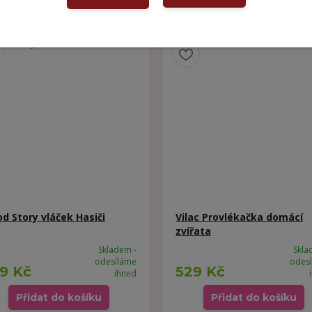
od Story vláček Hasiči
Vilac Provlékačka domácí
zvířata
Skladem -
Skla
odesíláme
odes
9 Kč
529 Kč
ihned
Přidat do košíku
Přidat do košíku