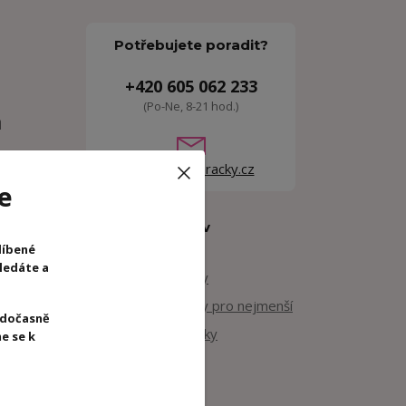
Potřebujete poradit?
+420 605 062 233
(Po-Ne, 8-21 hod.)
a
info@woodhracky.cz
rat.
e
Zboží zařazeno v
kategoriích
líbené
a jemný
hledáte a
Dřevěné hračky
Dřevěné hračky pro nejmenší
 dočasně
Motorické hračky
e se k
Lilliputiens