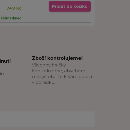
Přidat do košíku
749 Kč
esíláme ihned
Zboží kontrolujeme!
nut!
Všechny hračky
kontrolujeme, abychom
ším
měli jistotu, že k Vám dorazí
v pořádku.