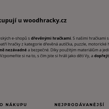
kupují u
woodhracky.cz
českých e-shopů s
dřevěnými hračkami
. S našimi hračkami s
patří hračky z kategorie dřevěná autíčka, puzzle, motorické
tně nezávadné
a bezpečné. Díky použitým materiálům a je
pomeňte si na to, s čím jste si hráli jako děti Vy, a
dopřejt
 O NÁKUPU
NEJPRODÁVANĚJŠÍ