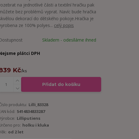
rozebrat na jednotlivé části a textilní hračku pak
můžete bez problémů vyprat. Navíc bude hračka
skvělou dekorací do dětského pokoje.Hračka je
vyrobena ze 100% polyes...
celý popis
Dostupnost
Skladem - odesíláme ihned
Nejsme plátci DPH
839 Kč
/
ks
Přidat do košíku
Číslo produktu:
Lilli_83328
EAN kód:
5414834833287
Výrobce:
Lilliputiens
Určeno pro:
holku i kluka
Věk:
od 2 let