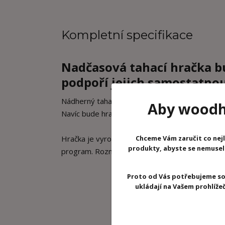
Kompletní specifikace
Nadčasová tahací hračka bu
podpoří jejich samostatnou
Nádherný tahací koloušek Stela se dá rozebrat n
Aby woodhr
Navíc bude hračka skvělou dekorací do dětskéh
Chceme Vám zaručit co nejl
Hračka je vyrobena ze 100% polyester a dřeva s
produkty, abyste se nemuseli 
program. Rozměry produktu jsou 19 x 10 x 20 
Proto od Vás potřebujeme so
ukládají na Vašem prohlíž