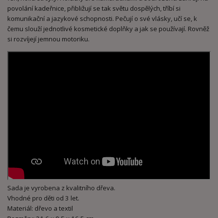
povolání kadeřnice, přibližují se tak světu dospělých, tříbí si
komunikační a jazykové schopnosti. Pečují o své vlásky, učí se, k
čemu slouží jednotlivé kosmetické doplňky a jak se používají. Rovněž
si rozvíjejí jemnou motoriku.
Sada je vyrobena z kvalitního dřeva.
Vhodné pro děti od 3 let.
Materiál: dřevo a textil