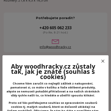
Rozměry: 21,6 x 9,5 x 16,5 cm
Potřebujete poradit?
+420 605 062 233
(Po-Ne, 8-21 hod.)
info@woodhracky.cz
Zboží zařazeno v kategoriích
Aby woodhracky.cz zůstaly
tak, jak je znáte
(souhlas s
Dřevěné hračky
cookies)
Hry na povolání
Chceme Vám zaručit co nejlepší zážitek z nakupování,
Janod
pamatovat si, co máte v košíku a Vaše oblíbené produkty,
abyste se nemuseli pokaždé přihlašovat a na našich stránkách
vždy rychle našli to, co hledáte a ušetřili spoustu klikání.
Související zboží
1
Proto od Vás potřebujeme souhlas se zpracováním souborů
cookies tj. malých souborů, které se dočasně ukládají na
Vašem prohlížeči. Děkujeme, že nám ho dáte a pomůžete nám