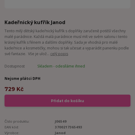
Kadeřnický kufřík Janod
Tento milý dětský kadeřnický kufřík s doplňky zaručeně potěší všechny
malé parádnice. Každá malá parádnice musí mít ve svém salonu i tento
krásný kufřík s fénem a dalšími doplňky. Sada je vhodná pro malé
kadeřnice a kosmetičky, mohou si tak učesat a vyparádit panenku podle
své fantazie. Vše je ulož...
celý popis
Dostupnost
Skladem - odesíláme ihned
Nejsme plátci DPH
729 Kč
Přidat do košíku
Číslo produktu:
J06549
EAN kód:
3700217365493
Výrobce:
Janod