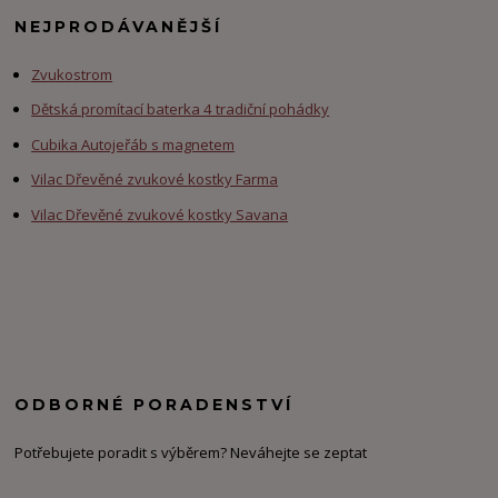
NEJPRODÁVANĚJŠÍ
Zvukostrom
Dětská promítací baterka 4 tradiční pohádky
Cubika Autojeřáb s magnetem
Vilac Dřevěné zvukové kostky Farma
Vilac Dřevěné zvukové kostky Savana
ODBORNÉ PORADENSTVÍ
Potřebujete poradit s výběrem? Neváhejte se zeptat