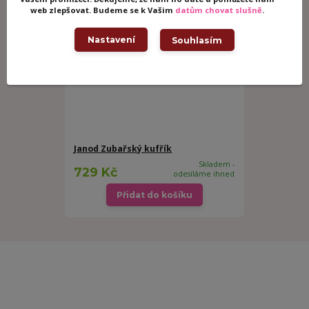
web zlepšovat. Budeme se k Vašim
datům chovat slušně
.
Nastavení
Souhlasím
Janod Zubařský kufřík
Skladem -
729 Kč
odesíláme ihned
Přidat do košíku