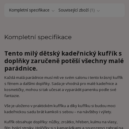
Kompletní specifikace
Související zboží
1
Kompletní specifikace
Tento milý dětský kadeřnický kufřík s
doplňky zaručeně potěší všechny malé
parádnice.
Každá malá parádnice musí mít ve svém salonu i tento krásný kufřík
s fénem a dalšími doplňky. Sada je vhodná pro malé kadeřnice a
kosmetičky, mohou si tak učesat a vyparádit panenku podle své
fantazie.
Vše je uloženo v praktickém kufříku a díky kufříku si budou moci
kadeřnickou sadu brát kamkoli s sebou – na návštěvy i výlety.
Kufřík obsahuje doplňky: nůžky, zrcátko, hřeben, kulmu na vlasy,
fén, holicí strojky. Holčičky si s kamarádkami a sourozenci zahrají na